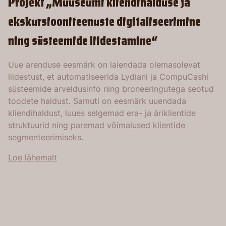
Projekt „Muuseumi kliendihalduse ja
ekskursiooniteenuste digitaliseerimine
ning süsteemide liidestamine“
Uue arenduse eesmärk on laiendada olemasolevat
liidestust, et automatiseerida Lydiani ja CompuCashi
süsteemide arveldusinfo ning broneeringutega seotud
toodete haldust. Samuti on eesmärk uuendada
kliendihaldust, luues selgemad era- ja äriklientide
struktuurid ning paremad võimalused klientide
segmenteerimiseks.
Loe lähemalt