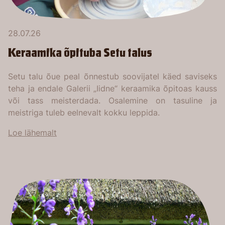
28.07.26
Keraamika õpituba Setu talus
Setu talu õue peal õnnestub soovijatel käed saviseks
teha ja endale Galerii „Iidne“ keraamika õpitoas kauss
või tass meisterdada. Osalemine on tasuline ja
meistriga tuleb eelnevalt kokku leppida.
Loe lähemalt