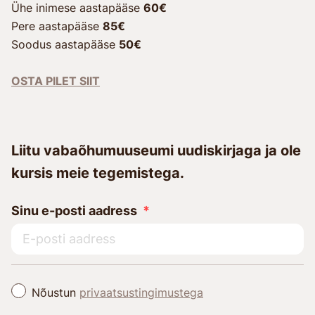
Ühe inimese aastapääse
60€
Pere aastapääse
85€
Soodus aastapääse
50€
OSTA PILET SIIT
Liitu vabaõhumuuseumi uudiskirjaga ja ole
kursis meie tegemistega.
Sinu e-posti aadress
Nõustun
privaatsustingimustega