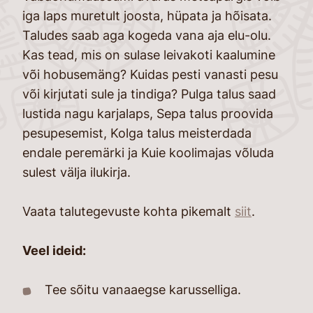
iga laps muretult joosta, hüpata ja hõisata.
Taludes saab aga kogeda vana aja elu-olu.
Kas tead, mis on sulase leivakoti kaalumine
või hobusemäng? Kuidas pesti vanasti pesu
või kirjutati sule ja tindiga? Pulga talus saad
lustida nagu karjalaps, Sepa talus proovida
pesupesemist, Kolga talus meisterdada
endale peremärki ja Kuie koolimajas võluda
sulest välja ilukirja.
Vaata talutegevuste kohta pikemalt
siit
.
Veel ideid:
Tee sõitu vanaaegse karusselliga.