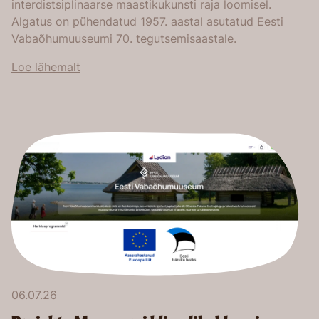
interdistsiplinaarse maastikukunsti raja loomisel.
Algatus on pühendatud 1957. aastal asutatud Eesti
Vabaõhumuuseumi 70. tegutsemisaastale.
Loe lähemalt
06.07.26