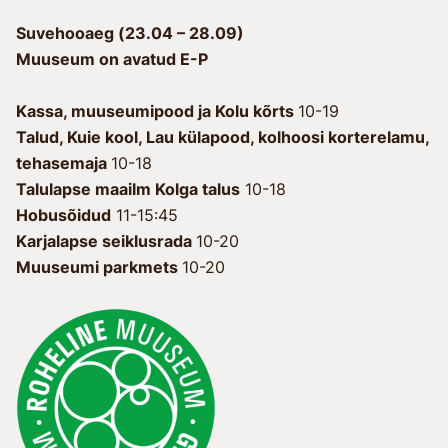
Suvehooaeg (23.04 – 28.09)
Muuseum on avatud E-P
Kassa, muuseumipood ja Kolu kõrts
10-19
Talud, Kuie kool, Lau külapood, kolhoosi korterelamu,
tehasemaja
10-18
Talulapse maailm Kolga talus
10-18
Hobusõidud
11-15:45
Karjalapse seiklusrada
10-20
Muuseumi parkmets
10-20