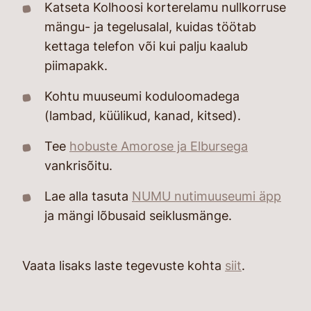
Katseta Kolhoosi korterelamu nullkorruse
mängu- ja tegelusalal, kuidas töötab
kettaga telefon või kui palju kaalub
piimapakk.
Kohtu muuseumi koduloomadega
(lambad, küülikud, kanad, kitsed).
Tee
hobuste Amorose ja Elbursega
vankrisõitu.
Lae alla tasuta
NUMU nutimuuseumi äpp
ja mängi lõbusaid seiklusmänge.
Vaata lisaks laste tegevuste kohta
siit
.