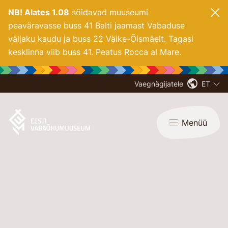
NB! Alates 1.08
sõidavad muuseumi
peaväravasse buss 41 Balti jaamast Vabaduse
väljaku kaudu ja buss 22 Väike-Õismäelt. Tagasi
kesklinna viib buss 41. Peatus Rocca al Mare.
Vaegnägijatele
ET
Menüü