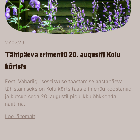
27.07.26
Tähtpäeva erimenüü 20. augustil Kolu
kõrtsis
Eesti Vabariigi iseseisvuse taastamise aastapäeva
tähistamiseks on Kolu kõrts taas erimenüü koostanud
ja kutsub seda 20. augustil pidulikku õhkkonda
nautima.
Loe lähemalt