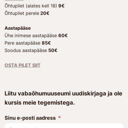
Õhtupilet (alates kell 18)
9€
Õhtupilet perele
20€
Aastapääse
Ühe inimese aastapääse
60€
Pere aastapääse
85€
Soodus aastapääse
50€
OSTA PILET SIIT
Liitu vabaõhumuuseumi uudiskirjaga ja ole
kursis meie tegemistega.
Sinu e-posti aadress