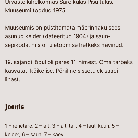
Urvaste kihelkonnas Säre külas Pisu talus.
Muuseumi toodud 1975.
Muuseumis on püstitamata mäerinnaku sees
asunud kelder (dateeritud 1904) ja saun-
sepikoda, mis oli ületoomise hetkeks hävinud.
19. sajandi lõpul oli peres 11 inimest. Oma tarbeks
kasvatati kõike ise. Põhiline sissetulek saadi
linast.
Joonis
1 – rehetare, 2 – ait, 3 – ait-tall, 4 – laut-küün, 5 –
kelder, 6 – saun, 7 – kaev