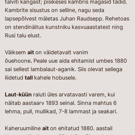
talviti kangast; pisikeses kambris magasid tädid.
Kambrite sisustus on selline, nagu seda
lapsepõlvest mäletas Juhan Raudsepp. Rehetoas
on stendinäitus kunstniku kasvuaastatest ning
Rusi talu elust.
Väiksem
ait
on väidetavalt vanim
õuehoone
.
Peale uue aida ehitamist umbes 1880
sai sellest lambalaut-aganik. Siis olevat sellega
liidetud
tall
kahele hobusele.
Laut-küün
raiuti üles arvatavasti varem, kui
näitab aastaarv 1893 seinal. Sinna mahtus 6
lehma, pull, mullikad, 7-8 lammast ja seakari.
Kaheruumiline
ait
on ehitatud 1880. aastail