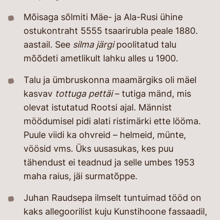
Mõisaga sõlmiti Mäe- ja Ala-Rusi ühine
ostukontraht 5555 tsaarirubla peale 1880.
aastail. See
silma järgi
poolitatud talu
mõõdeti ametlikult lahku alles u 1900.
Talu ja ümbruskonna maamärgiks oli mäel
kasvav
tottuga pettäi
– tutiga mänd, mis
olevat istutatud Rootsi ajal. Männist
möödumisel pidi alati ristimärki ette lööma.
Puule viidi ka ohvreid – helmeid, münte,
vöösid vms. Üks uusasukas, kes puu
tähendust ei teadnud ja selle umbes 1953
maha raius, jäi surmatõppe.
Juhan Raudsepa ilmselt tuntuimad tööd on
kaks allegoorilist kuju Kunstihoone fassaadil,