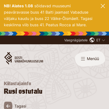
NB! Alates 1.08
sõidavad muuseumi
peaväravasse buss 41 Balti jaamast Vabaduse
väljaku kaudu ja buss 22 Väike-Õismäelt. Tagasi
kesklinna viib buss 41. Peatus Rocca al Mare.
Vaegnägijatele
ET
Menüü
Külastajainfo
Rusi ostutalu
Tagasi