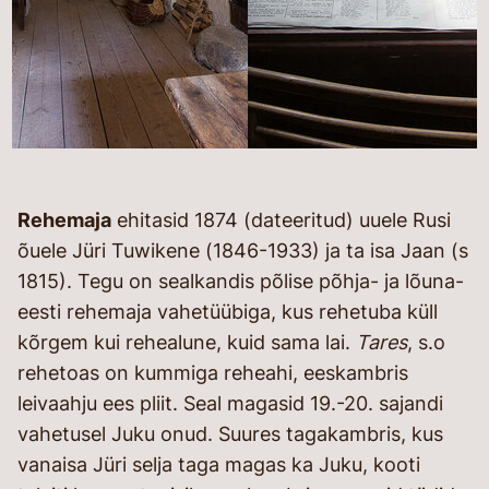
Rehemaja
ehitasid 1874 (dateeritud) uuele Rusi
õuele Jüri Tuwikene (1846-1933) ja ta isa Jaan (s
1815). Tegu on sealkandis põlise põhja- ja lõuna-
eesti rehemaja vahetüübiga, kus rehetuba küll
kõrgem kui rehealune, kuid sama lai.
Tares
, s.o
rehetoas on kummiga reheahi, eeskambris
leivaahju ees pliit. Seal magasid 19.-20. sajandi
vahetusel Juku onud. Suures tagakambris, kus
vanaisa Jüri selja taga magas ka Juku, kooti