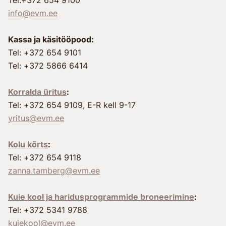
info@evm.ee
Kassa ja käsitööpood:
Tel: +372 654 9101
Tel: +372 5866 6414
Korralda üritus
:
Tel: +372 654 9109, E-R kell 9-17
yritus@evm.ee
Kolu kõrts
:
Tel: +372 654 9118
zanna.tamberg@evm.ee
Kuie kool ja haridusprogrammide broneerimine
:
Tel: +372 5341 9788
kuiekool@evm.ee