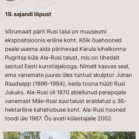
26
19. sajandi lõpust
Võrumaalt pärit Rusi talul on muuseumi
ekspositsioonis eriline koht. Kõik õuehooned
peale uuema aida pärinevad Karula kihelkonna
Pugritsa küla Ala-Rusi talust, mis on tihedalt
seotud Eesti kunstiajalooga. Nimelt kasvas seal,
ema vanemate juures üles tuntud skulptor Juhan
Raudsepp (1896-1984), keda toona hüüti Rusi
Jukuks. Ala-Rusi oli 1870 abiellunud perepojale
vanemast Mäe-Rusi suurtalust eraldatud u 36-
hektariline kahehobuse koht. Ala-Rusi hooned
toodi üle 1967. Õu avati külastajaile 2002.