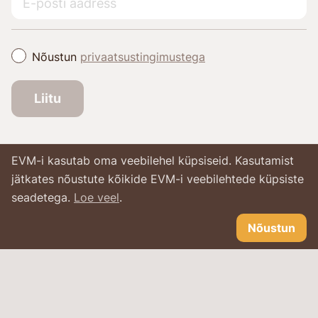
Nõustun
privaatsustingimustega
Liitu
EVM-i kasutab oma veebilehel küpsiseid. Kasutamist
jätkates nõustute kõikide EVM-i veebilehtede küpsiste
seadetega.
Loe veel
.
Nõustun