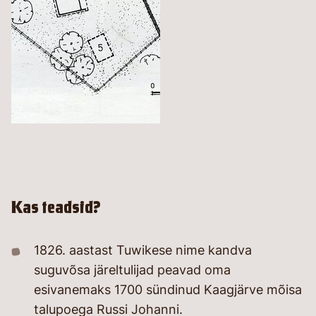
Kas teadsid?
1826. aastast Tuwikese nime kandva
suguvõsa järeltulijad peavad oma
esivanemaks 1700 sündinud Kaagjärve mõisa
talupoega Russi Johanni.