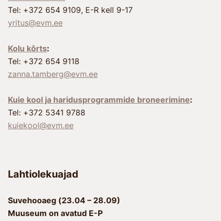
Tel: +372 654 9109, E-R kell 9-17
yritus@evm.ee
Kolu kõrts
:
Tel: +372 654 9118
zanna.tamberg@evm.ee
Kuie kool ja haridusprogrammide broneerimine
:
Tel: +372 5341 9788
kuiekool@evm.ee
Lahtiolekuajad
Suvehooaeg (23.04 – 28.09)
Muuseum on avatud E-P