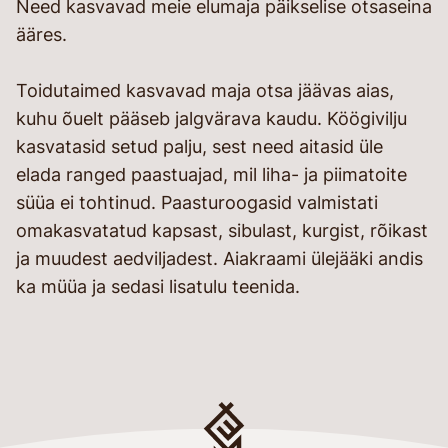
Need kasvavad meie elumaja päikselise otsaseina
ääres.
Toidutaimed kasvavad maja otsa jäävas aias,
kuhu õuelt pääseb jalgvärava kaudu. Köögivilju
kasvatasid setud palju, sest need aitasid üle
elada ranged paastuajad, mil liha- ja piimatoite
süüa ei tohtinud. Paasturoogasid valmistati
omakasvatatud kapsast, sibulast, kurgist, rõikast
ja muudest aedviljadest. Aiakraami ülejääki andis
ka müüa ja sedasi lisatulu teenida.