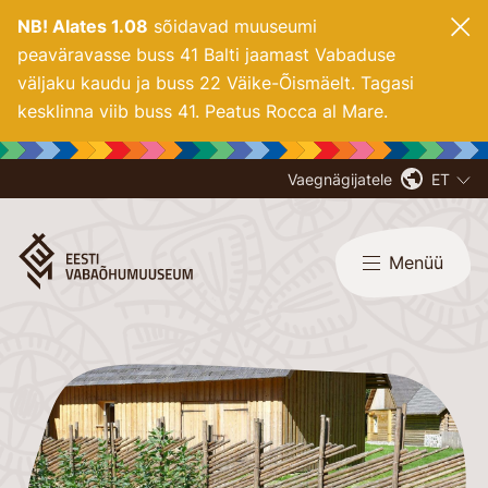
NB! Alates 1.08
sõidavad muuseumi
peaväravasse buss 41 Balti jaamast Vabaduse
väljaku kaudu ja buss 22 Väike-Õismäelt. Tagasi
kesklinna viib buss 41. Peatus Rocca al Mare.
Vaegnägijatele
ET
Menüü