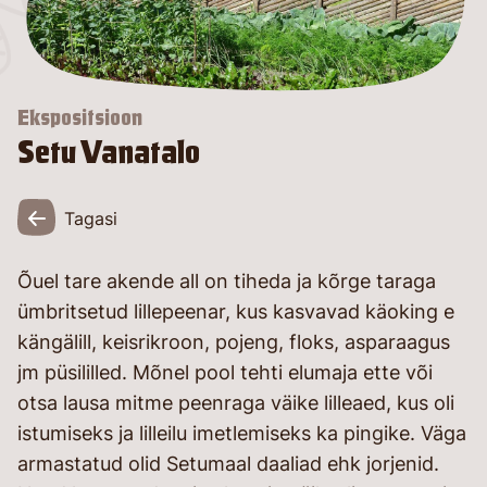
26
Ekspositsioon
Setu Vanatalo
Tagasi
Õuel tare akende all on tiheda ja kõrge taraga
ümbritsetud lillepeenar, kus kasvavad käoking e
kängälill, keisrikroon, pojeng, floks, asparaagus
jm püsililled. Mõnel pool tehti elumaja ette või
otsa lausa mitme peenraga väike lilleaed, kus oli
istumiseks ja lilleilu imetlemiseks ka pingike. Väga
armastatud olid Setumaal daaliad ehk jorjenid.