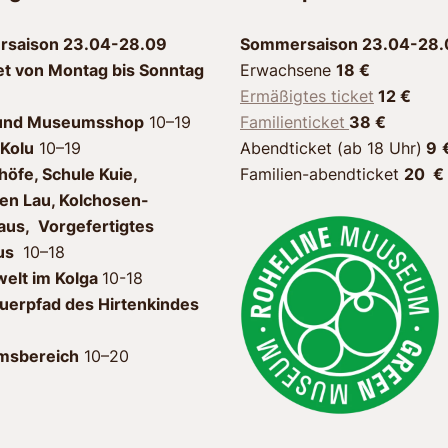
saison 23.04-28.09
Sommersaison 23.04-28.
et von Montag bis Sonntag
Erwachsene
18 €
Ermäßigtes ticket
12 €
und Museumsshop
10–19
Familienticket
38 €
Kolu
10–19
Abendticket (ab 18 Uhr)
9
öfe, Schule Kuie,
Familien-abendticket
20 €
en Lau, Kolchosen-
us, Vorgefertigtes
us
10–18
welt im Kolga
10-18
uerpfad des Hirtenkindes
msbereich
10–20