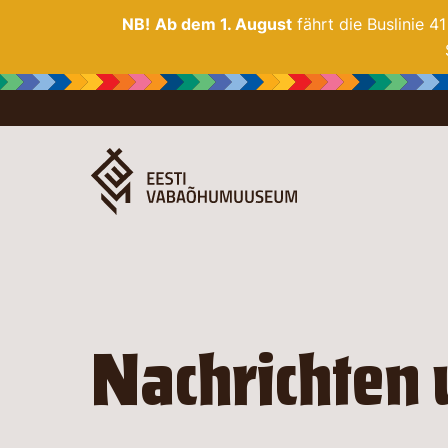
NB!
Ab dem 1. August
fährt die Buslinie 4
Nachrichten 