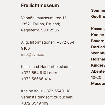
Freilichtmuseum
Sommer
Geöffn
Vabaõhumuuseumi tee 12,
13521 Tallinn, Estland;
Kasse 
Registernr. 90012585
Kneipe
Bauernh
Allg. Informationen: +372 654
Dorflad
9100
Wohnha
info@evm.ee
Holzha
Kinder
Kasse und Handarbeitsladen:
Abente
+372 654 9101 oder
10-20
+372 58666 414
Museu
Kneipe Kolu: +372 6549 118
Veranstaltungsort zu buchen:
+372 6549 109