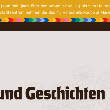
1 (vom Balti jaam über den Vabaduse väljak) bis zum Haupt
Stadtzentrum nehmen Sie Bus 41. Haltestelle Rocca al Mare
und Geschichten