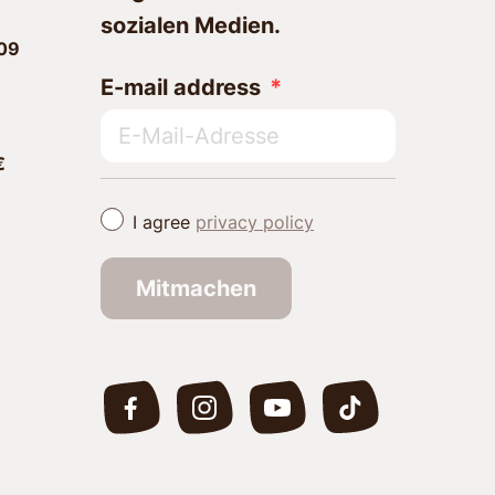
sozialen Medien.
09
E-mail address
€
I agree
privacy policy
Mitmachen