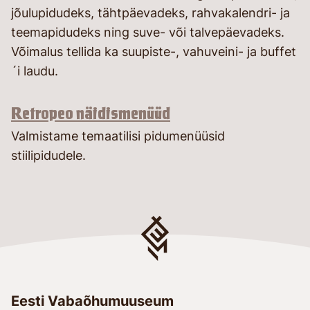
jõulupidudeks, tähtpäevadeks, rahvakalendri- ja
teemapidudeks ning suve- või talvepäevadeks.
Võimalus tellida ka suupiste-, vahuveini- ja buffet
´i laudu.
Retropeo näidismenüüd
Valmistame temaatilisi pidumenüüsid
stiilipidudele.
Eesti Vabaõhumuuseum