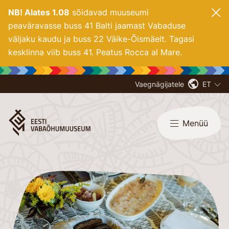
NB! Alates 1.08
sõidavad muuseumi
peaväravasse buss 41 Balti jaamast Vabaduse
väljaku kaudu ja buss 22 Väike-Õismäelt. Tagasi
kesklinna viib buss 41. Peatus Rocca al Mare.
Vaegnägijatele
ET
Menüü