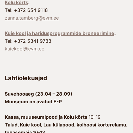
Kolu kõrts
:
Tel: +372 654 9118
zanna.tamberg@evm.ee
Kuie kool ja haridusprogrammide broneerimine
:
Tel: +372 5341 9788
kuiekool@evm.ee
Lahtiolekuajad
Suvehooaeg (23.04 – 28.09)
Muuseum on avatud E-P
Kassa, muuseumipood ja Kolu kõrts
10-19
Talud, Kuie kool, Lau külapood, kolhoosi korterelamu,
tehasemaja
10-18