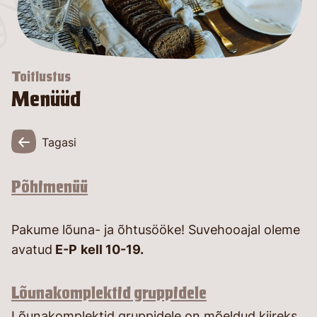
Toitlustus
Menüüd
Tagasi
Põhimenüü
Pakume lõuna- ja õhtusööke! Suvehooajal oleme
avatud
E-P
kell 10-19.
Lõunakomplektid gruppidele
Lõunakomplektid gruppidele on mõeldud kiireks