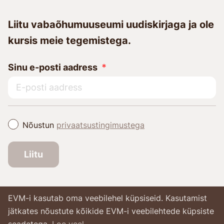
Liitu vabaõhumuuseumi uudiskirjaga ja ole
kursis meie tegemistega.
Sinu e-posti aadress
Nõustun
privaatsustingimustega
Liitu
EVM-i kasutab oma veebilehel küpsiseid. Kasutamist
jätkates nõustute kõikide EVM-i veebilehtede küpsiste