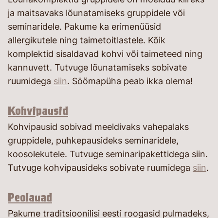
ja maitsavaks lõunatamiseks gruppidele või
seminaridele. Pakume ka erimenüüsid
allergikutele ning taimetoitlastele. Kõik
komplektid sisaldavad kohvi või taimeteed ning
kannuvett. Tutvuge lõunatamiseks sobivate
ruumidega
siin
. Söömapüha peab ikka olema!
Kohvipausid
Kohvipausid sobivad meeldivaks vahepalaks
gruppidele, puhkepausideks seminaridele,
koosolekutele. Tutvuge seminaripakettidega siin.
Tutvuge kohvipausideks sobivate ruumidega
siin
.
Peolauad
Pakume traditsioonilisi eesti roogasid pulmadeks,