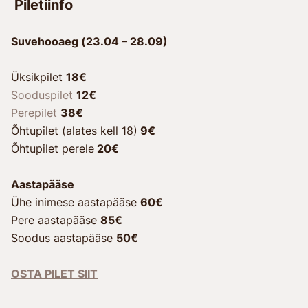
Piletiinfo
Suvehooaeg (23.04 – 28.09)
Üksikpilet
18€
Sooduspilet
12€
Perepilet
38€
Õhtupilet (alates kell 18)
9€
Õhtupilet perele
20€
Aastapääse
Ühe inimese aastapääse
60€
Pere aastapääse
85€
Soodus aastapääse
50€
OSTA PILET SIIT