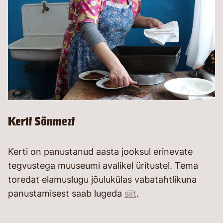
Kerti Sönmezi
Kerti on panustanud aasta jooksul erinevate
tegvustega muuseumi avalikel üritustel. Tema
toredat elamuslugu jõulukülas vabatahtlikuna
panustamisest saab lugeda
siit
.