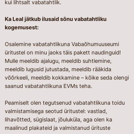
kui lihtsalt vabatahtlik.
Ka Leal jätkub ilusaid sõnu vabatahtliku
kogemusest:
Osalemine vabatahtlikuna Vabaõhumuuseumi
üritustel on minu jaoks täis pakett naudinguid!
Mulle meeldib ajalugu, meeldib suhtlemine,
meeldib lugusid jutustada, meeldib rääkida
võõrkeeli, meeldib kokkamine – kõike seda olengi
saanud vabatahtlikuna EVMs teha.
Peamiselt olen tegutsenud vabatahtlikuna toidu
valmistamisega seotud üritustel: vastlad,
lihavõtted, sügislaat, jõuluküla, aga olen ka
maalinud plakateid ja valmistanud ürituste