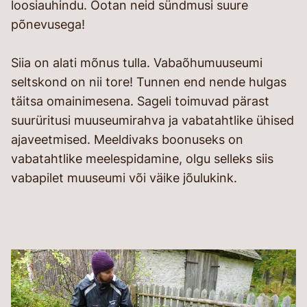
loosiauhindu. Ootan neid sündmusi suure
põnevusega!
Siia on alati mõnus tulla. Vabaõhumuuseumi
seltskond on nii tore! Tunnen end nende hulgas
täitsa omainimesena. Sageli toimuvad pärast
suurüritusi muuseumirahva ja vabatahtlike ühised
ajaveetmised. Meeldivaks boonuseks on
vabatahtlike meelespidamine, olgu selleks siis
vabapilet muuseumi või väike jõulukink.