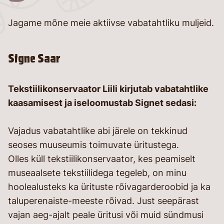
26
Jagame mõne meie aktiivse vabatahtliku muljeid.
Signe Saar
Tekstiilikonservaator Liili kirjutab vabatahtlike
kaasamisest ja iseloomustab Signet sedasi:
Vajadus vabatahtlike abi järele on tekkinud
seoses muuseumis toimuvate üritustega.
Olles küll tekstiilikonservaator, kes peamiselt
museaalsete tekstiilidega tegeleb, on minu
hoolealusteks ka ürituste rõivagarderoobid ja ka
taluperenaiste-meeste rõivad. Just seepärast
vajan aeg-ajalt peale üritusi või muid sündmusi