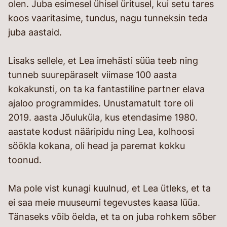
olen. Juba esimesel ühisel üritusel, kui setu tares
koos vaaritasime, tundus, nagu tunneksin teda
juba aastaid.
Lisaks sellele, et Lea imehästi süüa teeb ning
tunneb suurepäraselt viimase 100 aasta
kokakunsti, on ta ka fantastiline partner elava
ajaloo programmides. Unustamatult tore oli
2019. aasta Jõuluküla, kus etendasime 1980.
aastate kodust nääripidu ning Lea, kolhoosi
söökla kokana, oli head ja paremat kokku
toonud.
Ma pole vist kunagi kuulnud, et Lea ütleks, et ta
ei saa meie muuseumi tegevustes kaasa lüüa.
Tänaseks võib öelda, et ta on juba rohkem sõber