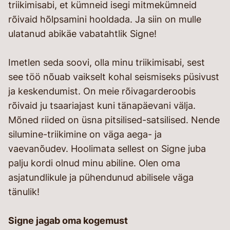
triikimisabi, et kümneid isegi mitmekümneid
rõivaid hõlpsamini hooldada. Ja siin on mulle
ulatanud abikäe vabatahtlik Signe!
Imetlen seda soovi, olla minu triikimisabi, sest
see töö nõuab vaikselt kohal seismiseks püsivust
ja keskendumist. On meie rõivagarderoobis
rõivaid ju tsaariajast kuni tänapäevani välja.
Mõned riided on üsna pitsilised-satsilised. Nende
silumine-triikimine on väga aega- ja
vaevanõudev. Hoolimata sellest on Signe juba
palju kordi olnud minu abiline. Olen oma
asjatundlikule ja pühendunud abilisele väga
tänulik!
Signe jagab oma kogemust