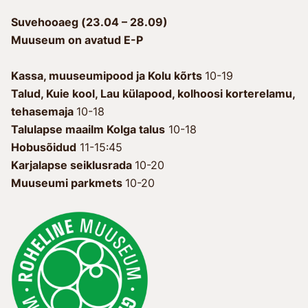
Suvehooaeg (23.04 – 28.09)
Muuseum on avatud E-P
Kassa, muuseumipood ja Kolu kõrts
10-19
Talud, Kuie kool, Lau külapood, kolhoosi korterelamu,
tehasemaja
10-18
Talulapse maailm Kolga talus
10-18
Hobusõidud
11-15:45
Karjalapse seiklusrada
10-20
Muuseumi parkmets
10-20