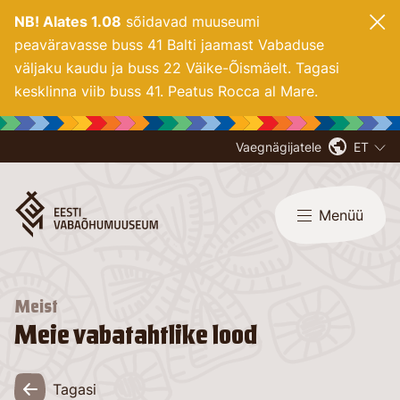
NB! Alates 1.08
sõidavad muuseumi
peaväravasse buss 41 Balti jaamast Vabaduse
väljaku kaudu ja buss 22 Väike-Õismäelt. Tagasi
kesklinna viib buss 41. Peatus Rocca al Mare.
Vaegnägijatele
ET
Menüü
Meist
Meie vabatahtlike lood
Tagasi