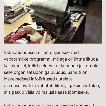
Vabaõhumuuseumil on organiseeritud
vabatahtlike programm, millega oli lihtne liituda
ka inimesel, kellel eelnev kokkupuude ja kontakt
selle organisatsiooniga puudus. Samuti on
igakevadised infoüritused uutele ja
olemasolevatele vabatahtlikele, igakuine infokiri,
mis pakub välja võimalusi kaasa löömiseks.
Vabaõhumuuseumis olen proovinud erinevaid