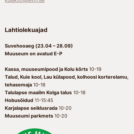
kuiekool@evm.ee
Lahtiolekuajad
Suvehooaeg (23.04 – 28.09)
Muuseum on avatud E-P
Kassa, muuseumipood ja Kolu kõrts
10-19
Talud, Kuie kool, Lau külapood, kolhoosi korterelamu,
tehasemaja
10-18
Talulapse maailm Kolga talus
10-18
Hobusõidud
11-15:45
Karjalapse seiklusrada
10-20
Muuseumi parkmets
10-20