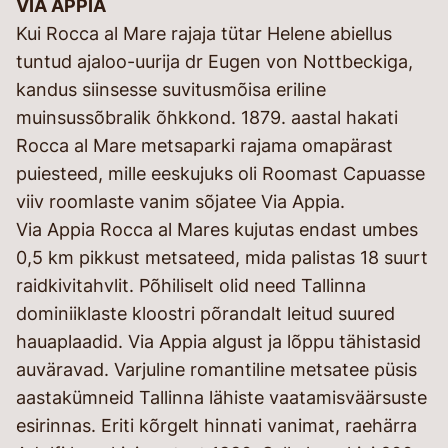
VIA APPIA
Kui Rocca al Mare rajaja tütar Helene abiellus
tuntud ajaloo-uurija dr Eugen von Nottbeckiga,
kandus siinsesse suvitusmõisa eriline
muinsussõbralik õhkkond. 1879. aastal hakati
Rocca al Mare metsaparki rajama omapärast
puiesteed, mille eeskujuks oli Roomast Capuasse
viiv roomlaste vanim sõjatee Via Appia.
Via Appia Rocca al Mares kujutas endast umbes
0,5 km pikkust metsateed, mida palistas 18 suurt
raidkivitahvlit. Põhiliselt olid need Tallinna
dominiiklaste kloostri põrandalt leitud suured
hauaplaadid. Via Appia algust ja lõppu tähistasid
auväravad. Varjuline romantiline metsatee püsis
aastakümneid Tallinna lähiste vaatamisväärsuste
esirinnas. Eriti kõrgelt hinnati vanimat, raehärra