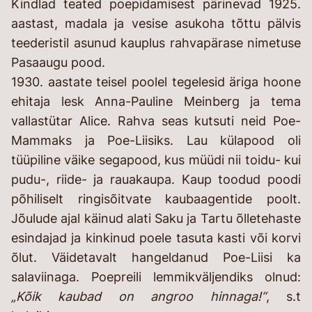
Kindlad teated poepidamisest pärinevad 1925.
aastast, madala ja vesise asukoha tõttu pälvis
teederistil asunud kauplus rahvapärase nimetuse
Pasaaugu pood.
1930. aastate teisel poolel tegelesid äriga hoone
ehitaja lesk Anna-Pauline Meinberg ja tema
vallastütar Alice. Rahva seas kutsuti neid Poe-
Mammaks ja Poe-Liisiks. Lau külapood oli
tüüpiline väike segapood, kus müüdi nii toidu- kui
pudu-, riide- ja rauakaupa. Kaup toodud poodi
põhiliselt ringisõitvate kaubaagentide poolt.
Jõulude ajal käinud alati Saku ja Tartu õlletehaste
esindajad ja kinkinud poele tasuta kasti või korvi
õlut. Väidetavalt hangeldanud Poe-Liisi ka
salaviinaga. Poepreili lemmikväljendiks olnud:
„Kõik kaubad on angroo hinnaga!“
, s.t