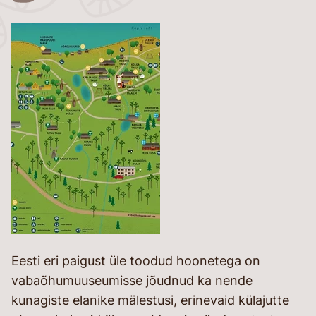
26
Eesti eri paigust üle toodud hoonetega on
vabaõhumuuseumisse jõudnud ka nende
kunagiste elanike mälestusi, erinevaid külajutte