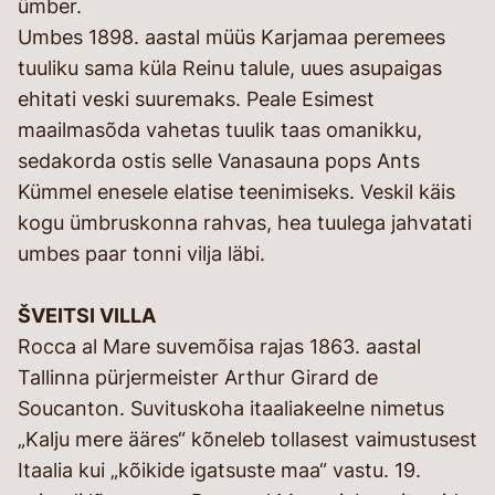
ümber.
Umbes 1898. aastal müüs Karjamaa peremees
tuuliku sama küla Reinu talule, uues asupaigas
ehitati veski suuremaks. Peale Esimest
maailmasõda vahetas tuulik taas omanikku,
sedakorda ostis selle Vanasauna pops Ants
Kümmel enesele elatise teenimiseks. Veskil käis
kogu ümbruskonna rahvas, hea tuulega jahvatati
umbes paar tonni vilja läbi.
ŠVEITSI VILLA
Rocca al Mare suvemõisa rajas 1863. aastal
Tallinna pürjermeister Arthur Girard de
Soucanton. Suvituskoha itaaliakeelne nimetus
„Kalju mere ääres“ kõneleb tollasest vaimustusest
Itaalia kui „kõikide igatsuste maa“ vastu. 19.