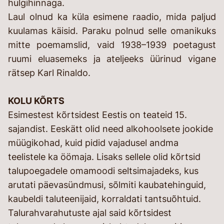
hulgihinnaga.
Laul olnud ka küla esimene raadio, mida paljud
kuulamas käisid. Paraku polnud selle omanikuks
mitte poemamslid, vaid 1938–1939 poetagust
ruumi eluasemeks ja ateljeeks üürinud vigane
rätsep Karl Rinaldo.
KOLU KÕRTS
Esimestest kõrtsidest Eestis on teateid 15.
sajandist. Eeskätt olid need alkohoolsete jookide
müügikohad, kuid pidid vajadusel andma
teelistele ka öömaja. Lisaks sellele olid kõrtsid
talupoegadele omamoodi seltsimajadeks, kus
arutati päevasündmusi, sõlmiti kaubatehinguid,
kaubeldi taluteenijaid, korraldati tantsuõhtuid.
Talurahvarahutuste ajal said kõrtsidest