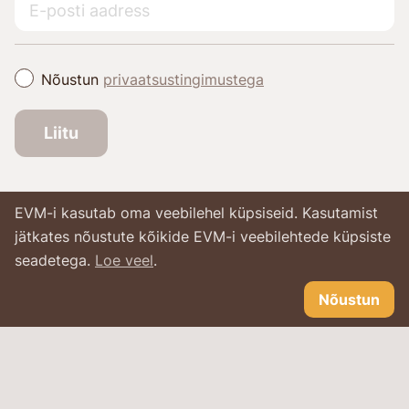
Nõustun
privaatsustingimustega
Liitu
EVM-i kasutab oma veebilehel küpsiseid. Kasutamist
jätkates nõustute kõikide EVM-i veebilehtede küpsiste
seadetega.
Loe veel
.
Nõustun