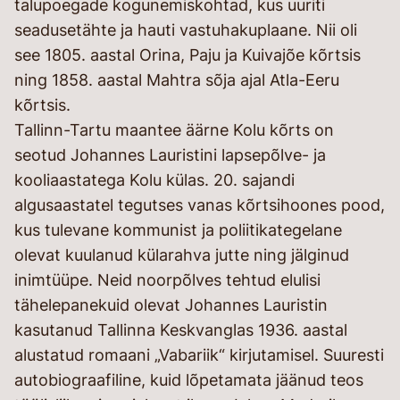
talupoegade kogunemiskohtad, kus uuriti
seadusetähte ja hauti vastuhakuplaane. Nii oli
see 1805. aastal Orina, Paju ja Kuivajõe kõrtsis
ning 1858. aastal Mahtra sõja ajal Atla-Eeru
kõrtsis.
Tallinn-Tartu maantee äärne Kolu kõrts on
seotud Johannes Lauristini lapsepõlve- ja
kooliaastatega Kolu külas. 20. sajandi
algusaastatel tegutses vanas kõrtsihoones pood,
kus tulevane kommunist ja poliitikategelane
olevat kuulanud külarahva jutte ning jälginud
inimtüüpe. Neid noorpõlves tehtud elulisi
tähelepanekuid olevat Johannes Lauristin
kasutanud Tallinna Keskvanglas 1936. aastal
alustatud romaani „Vabariik“ kirjutamisel. Suuresti
autobiograafiline, kuid lõpetamata jäänud teos