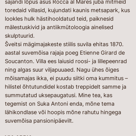
sajandi lõpus asus Rocca al Mares juba mitmeid
toredaid villasid, kujundati kaunis metsapark, kus
lookles hulk hästihooldatud teid, paiknesid
mälestuskivid ja antiikmütoloogia ainelised
skulptuurid.
Šveitsi mägimajakeste stiilis suvila ehitas 1870.
aastal suvemõisa rajaja poeg Etienne Girard de
Soucanton. Villa ees laiusid roosi- ja lillepeenrad
ning algas suur viljapuuaed. Nagu ühes õiges
mõisamajas ikka, ei puudu siitki oma kummitus –
hilistel õhtutundidel kostab treppidelt samme ja
summutatud uksepaugatusi. Mine tea, kas
tegemist on Suka Antoni enda, mõne tema
lähikondlase või hoopis mõne rahutu hingega
suvemõisa pansionipäevilt.