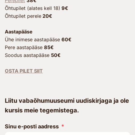
Perepilet
38€
Õhtupilet (alates kell 18)
9€
Õhtupilet perele
20€
Aastapääse
Ühe inimese aastapääse
60€
Pere aastapääse
85€
Soodus aastapääse
50€
OSTA PILET SIIT
Liitu vabaõhumuuseumi uudiskirjaga ja ole
kursis meie tegemistega.
Sinu e-posti aadress