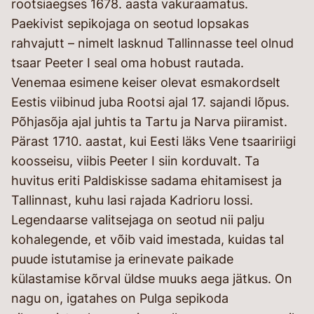
rootsiaegses 1678. aasta vakuraamatus.
Paekivist sepikojaga on seotud lopsakas
rahvajutt – nimelt lasknud Tallinnasse teel olnud
tsaar Peeter I seal oma hobust rautada.
Venemaa esimene keiser olevat esmakordselt
Eestis viibinud juba Rootsi ajal 17. sajandi lõpus.
Põhjasõja ajal juhtis ta Tartu ja Narva piiramist.
Pärast 1710. aastat, kui Eesti läks Vene tsaaririigi
koosseisu, viibis Peeter I siin korduvalt. Ta
huvitus eriti Paldiskisse sadama ehitamisest ja
Tallinnast, kuhu lasi rajada Kadrioru lossi.
Legendaarse valitsejaga on seotud nii palju
kohalegende, et võib vaid imestada, kuidas tal
puude istutamise ja erinevate paikade
külastamise kõrval üldse muuks aega jätkus. On
nagu on, igatahes on Pulga sepikoda