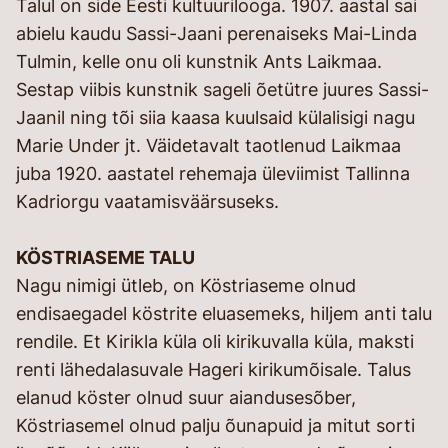
Talul on side Eesti kultuurilooga. 1907. aastal sai
abielu kaudu Sassi-Jaani perenaiseks Mai-Linda
Tulmin, kelle onu oli kunstnik Ants Laikmaa.
Sestap viibis kunstnik sageli õetütre juures Sassi-
Jaanil ning tõi siia kaasa kuulsaid külalisigi nagu
Marie Under jt. Väidetavalt taotlenud Laikmaa
juba 1920. aastatel rehemaja üleviimist Tallinna
Kadriorgu vaatamisväärsuseks.
KÖSTRIASEME TALU
Nagu nimigi ütleb, on Köstriaseme olnud
endisaegadel köstrite eluasemeks, hiljem anti talu
rendile. Et Kirikla küla oli kirikuvalla küla, maksti
renti lähedalasuvale Hageri kirikumõisale. Talus
elanud köster olnud suur aiandusesõber,
Köstriasemel olnud palju õunapuid ja mitut sorti