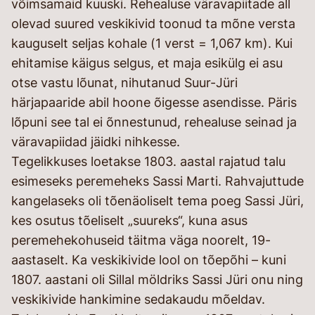
võimsamaid kuuski. Rehealuse väravapiitade all
olevad suured veskikivid toonud ta mõne versta
kauguselt seljas kohale (1 verst = 1,067 km). Kui
ehitamise käigus selgus, et maja esikülg ei asu
otse vastu lõunat, nihutanud Suur-Jüri
härjapaaride abil hoone õigesse asendisse. Päris
lõpuni see tal ei õnnestunud, rehealuse seinad ja
väravapiidad jäidki nihkesse.
Tegelikkuses loetakse 1803. aastal rajatud talu
esimeseks peremeheks Sassi Marti. Rahvajuttude
kangelaseks oli tõenäoliselt tema poeg Sassi Jüri,
kes osutus tõeliselt „suureks“, kuna asus
peremehekohuseid täitma väga noorelt, 19-
aastaselt. Ka veskikivide lool on tõepõhi – kuni
1807. aastani oli Sillal möldriks Sassi Jüri onu ning
veskikivide hankimine sedakaudu mõeldav.