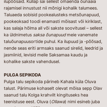
ilupõõsaid. Küllap sai sellest omaenda õunaaia
rajamisel innustust nii mõnigi kohalik talumees.
Taluaeda sobisid pookealusteks metsõunapuud,
pookeoksad toodi enamasti mõisast või kiriklast,
kas salaja hõlma all või sakste soovitusel – sellest
ka üldnimetus
saksa õunapuud
meie vanemate
taluõunapuusortide puhul. Ka ilupuud ja -põõsad,
nende seas eriti armsaks saanud sirelid, leedrid ja
jasmiinid, levisid meile Saksamaa kaudu ja
kohalike sakste vahendusel.
PULGA SEPIKODA
Pulga talu sepikoda pärineb Kahala küla Oluva
talust. Pärimuse kohaselt olevat mõisa sepp Olav
saanud talu Kolga krahvilt kingituseks hea
teenistuse eest. Oluva (
Ollawa
) nimi esineb juba