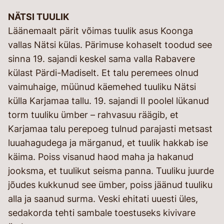
NÄTSI TUULIK
Läänemaalt pärit võimas tuulik asus Koonga
vallas Nätsi külas. Pärimuse kohaselt toodud see
sinna 19. sajandi keskel sama valla Rabavere
külast Pärdi-Madiselt. Et talu peremees olnud
vaimuhaige, müünud käemehed tuuliku Nätsi
külla Karjamaa tallu. 19. sajandi II poolel lükanud
torm tuuliku ümber – rahvasuu räägib, et
Karjamaa talu perepoeg tulnud parajasti metsast
luuahagudega ja märganud, et tuulik hakkab ise
käima. Poiss visanud haod maha ja hakanud
jooksma, et tuulikut seisma panna. Tuuliku juurde
jõudes kukkunud see ümber, poiss jäänud tuuliku
alla ja saanud surma. Veski ehitati uuesti üles,
sedakorda tehti sambale toestuseks kivivare