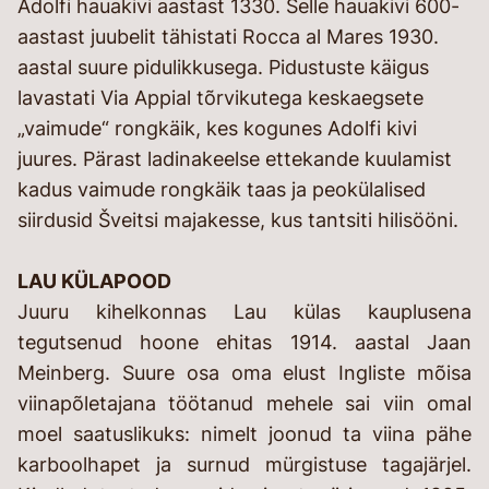
Adolfi hauakivi aastast 1330. Selle hauakivi 600-
aastast juubelit tähistati Rocca al Mares 1930.
aastal suure pidulikkusega. Pidustuste käigus
lavastati Via Appial tõrvikutega keskaegsete
„vaimude“ rongkäik, kes kogunes Adolfi kivi
juures. Pärast ladinakeelse ettekande kuulamist
kadus vaimude rongkäik taas ja peokülalised
siirdusid Šveitsi majakesse, kus tantsiti hilisööni.
LAU KÜLAPOOD
Juuru kihelkonnas Lau külas kauplusena
tegutsenud hoone ehitas 1914. aastal Jaan
Meinberg. Suure osa oma elust Ingliste mõisa
viinapõletajana töötanud mehele sai viin omal
moel saatuslikuks: nimelt joonud ta viina pähe
karboolhapet ja surnud mürgistuse tagajärjel.