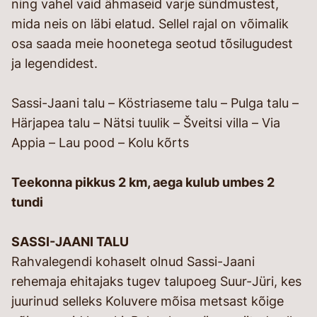
ning vahel vaid ähmaseid varje sündmustest,
mida neis on läbi elatud. Sellel rajal on võimalik
osa saada meie hoonetega seotud tõsilugudest
ja legendidest.
Sassi-Jaani talu – Köstriaseme talu – Pulga talu –
Härjapea talu – Nätsi tuulik – Šveitsi villa – Via
Appia – Lau pood – Kolu kõrts
Teekonna pikkus 2 km, aega kulub umbes 2
tundi
SASSI-JAANI TALU
Rahvalegendi kohaselt olnud Sassi-Jaani
rehemaja ehitajaks tugev talupoeg Suur-Jüri, kes
juurinud selleks Koluvere mõisa metsast kõige