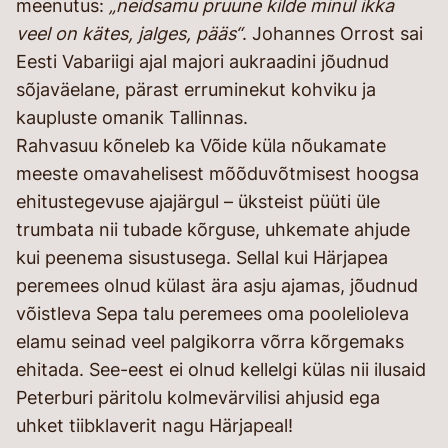
meenutus:
„neidsamu pruune kilde minul ikka
veel on kätes, jalges, pääs“
. Johannes Orrost sai
Eesti Vabariigi ajal majori aukraadini jõudnud
sõjaväelane, pärast erruminekut kohviku ja
kaupluste omanik Tallinnas.
Rahvasuu kõneleb ka Võide küla nõukamate
meeste omavahelisest mõõduvõtmisest hoogsa
ehitustegevuse ajajärgul – üksteist püüti üle
trumbata nii tubade kõrguse, uhkemate ahjude
kui peenema sisustusega. Sellal kui Härjapea
peremees olnud külast ära asju ajamas, jõudnud
võistleva Sepa talu peremees oma poolelioleva
elamu seinad veel palgikorra võrra kõrgemaks
ehitada. See-eest ei olnud kellelgi külas nii ilusaid
Peterburi päritolu kolmevärvilisi ahjusid ega
uhket tiibklaverit nagu Härjapeal!