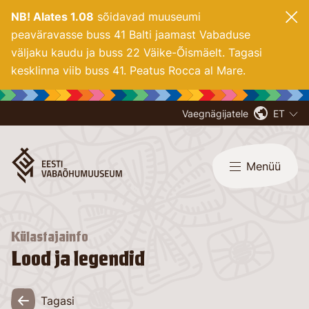
NB! Alates 1.08
sõidavad muuseumi
peaväravasse buss 41 Balti jaamast Vabaduse
väljaku kaudu ja buss 22 Väike-Õismäelt. Tagasi
kesklinna viib buss 41. Peatus Rocca al Mare.
Vaegnägijatele
ET
Menüü
Külastajainfo
Lood ja legendid
Tagasi