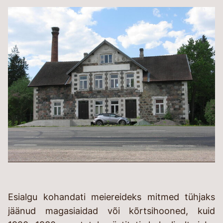
Esialgu kohandati meiereideks mitmed tühjaks
jäänud magasiaidad või kõrtsihooned, kuid