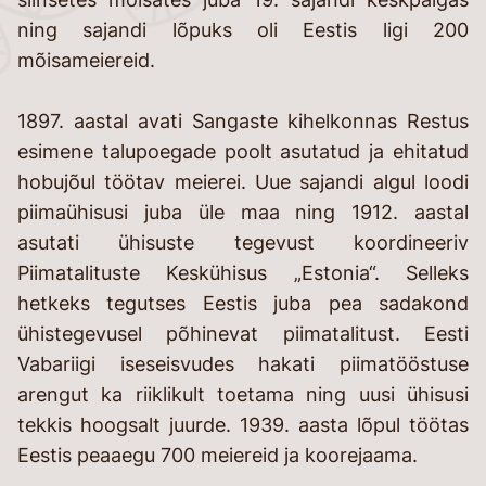
ning sajandi lõpuks oli Eestis ligi 200
mõisameiereid.
1897. aastal avati Sangaste kihelkonnas Restus
esimene talupoegade poolt asutatud ja ehitatud
hobujõul töötav meierei. Uue sajandi algul loodi
piimaühisusi juba üle maa ning 1912. aastal
asutati ühisuste tegevust koordineeriv
Piimatalituste Keskühisus „Estonia“. Selleks
hetkeks tegutses Eestis juba pea sadakond
ühistegevusel põhinevat piimatalitust. Eesti
Vabariigi iseseisvudes hakati piimatööstuse
arengut ka riiklikult toetama ning uusi ühisusi
tekkis hoogsalt juurde. 1939. aasta lõpul töötas
Eestis peaaegu 700 meiereid ja koorejaama.