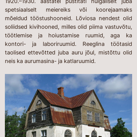
1920.–1930. aastatel püstitati hulgaliselt juba
spetsiaalselt meiereiks või koorejaamaks
mõeldud tööstushooneid. Lõviosa nendest olid
soliidsed kivihooned, milles olid piima vastuvõtu,
töötlemise ja hoiustamise ruumid, aga ka
kontori- ja laboriruumid. Reeglina töötasid
taolised ettevõtted juba auru jõul, mistõttu olid
neis ka aurumasina- ja katlaruumid.