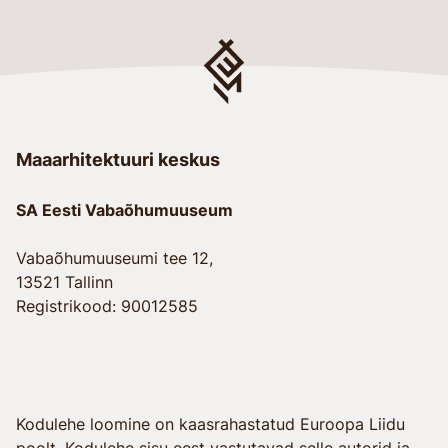
Maaarhitektuuri keskus
SA Eesti Vabaõhumuuseum
Vabaõhumuuseumi tee 12,
13521 Tallinn
Registrikood: 90012585
Kodulehe loomine on kaasrahastatud Euroopa Liidu
poolt. Kodulehe sisu eest vastutavad selle autorid ja