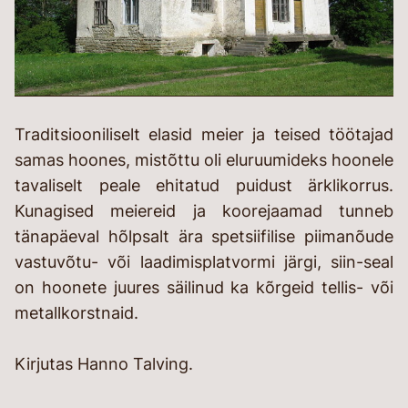
Traditsiooniliselt elasid meier ja teised töötajad
samas hoones, mistõttu oli eluruumideks hoonele
tavaliselt peale ehitatud puidust ärklikorrus.
Kunagised meiereid ja koorejaamad tunneb
tänapäeval hõlpsalt ära spetsiifilise piimanõude
vastuvõtu- või laadimisplatvormi järgi, siin-seal
on hoonete juures säilinud ka kõrgeid tellis- või
metallkorstnaid.
Kirjutas Hanno Talving.