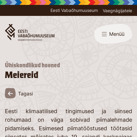
Eesti Vabaõhumuuseum
Vaegnägijatele
Menüü
Ühiskondlikud hooned
Meiereid
Tagasi
Eesti klimaatilised tingimused ja siinsed
rohumaad on väga sobivad piimalehmade
pidamiseks. Esimesed piimatööstused töötasid
siinsetes mõisates juba 19. sajandi keskpaigas