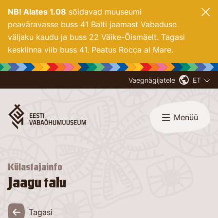
NB! Alates 1.08
sõidavad muuseumi
peaväravasse buss 41 Balti jaamast Vabaduse
väljaku kaudu ja buss 22 Väike-Õismäelt. Tagasi
kesklinna viib buss 41. Peatus Rocca al Mare.
Vaegnägijatele
ET
Menüü
Külastajainfo
Jaagu talu
Tagasi