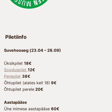
Piletiinfo
Suvehooaeg (23.04 – 28.09)
Üksikpilet
18€
Sooduspilet
12€
Perepilet
38€
Õhtupilet (alates kell 18)
9€
Õhtupilet perele
20€
Aastapääse
Ühe inimese aastapääse
60€