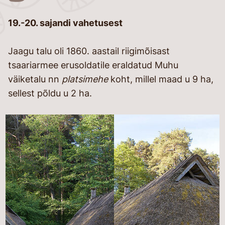
26
19.-20. sajandi vahetusest
Jaagu talu oli 1860. aastail riigimõisast
tsaariarmee erusoldatile eraldatud Muhu
väiketalu nn
platsimehe
koht, millel maad u 9 ha,
sellest põldu u 2 ha.