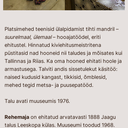
Platsimehed teenisid ülalpidamist tihti mandril –
suurelmaal, ülemaal
– hooajatöödel, eriti
ehitustel. Hinnatud kiviehitusmeistritena
püstitasid nad hooneid nii taludes ja mõisates kui
Tallinnas ja Riias. Ka oma hooned ehitati hoole ja
armastusega. Talviti andis sissetulekut käsitöö:
naised kudusid kangast, tikkisid, õmblesid,
mehed tegid metsa- ja puusepatööd.
Talu avati muuseumis 1976.
Rehemaja
on ehitatud arvatavasti 1888 Jaagu
talus Leeskopa külas. Muuseumi toodud 1968.