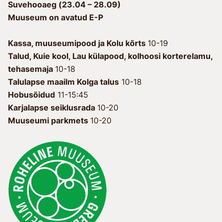
Suvehooaeg (23.04 – 28.09)
Muuseum on avatud E-P
Kassa, muuseumipood ja Kolu kõrts
10-19
Talud, Kuie kool, Lau külapood, kolhoosi korterelamu,
tehasemaja
10-18
Talulapse maailm Kolga talus
10-18
Hobusõidud
11-15:45
Karjalapse seiklusrada
10-20
Muuseumi parkmets
10-20