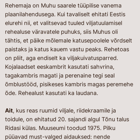
Rehemaja on Muhu saarele tüüpilise vanema
plaanilahendusega. Kui tavaliselt ehitati Eestis
elurehi nii, et valitsevad tuuled viljatuulamisel
rehealuse väravatele puhuks, siis Muhus oli
tähtis, et päike mõlemale katusepoolele võrdselt
paistaks ja katus kauem vastu peaks. Rehetoas
on pliit, aga endiselt ka viljakuivatusparred.
Kojalaadset eeskambrit kasutati sahvrina,
tagakambris magati ja perenaine tegi seal
õmblustööd, pisikeses kambris magas peremehe
õde. Rehealust kasutati ka laudana.
Ait
, kus reas ruumid viljale, riidekraamile ja
toidule, on ehitatud 20. sajandi algul Tõnu talus
Ridasi külas. Muuseumi toodud 1975. Pilku
püüavad must-valged aidauksed: nende