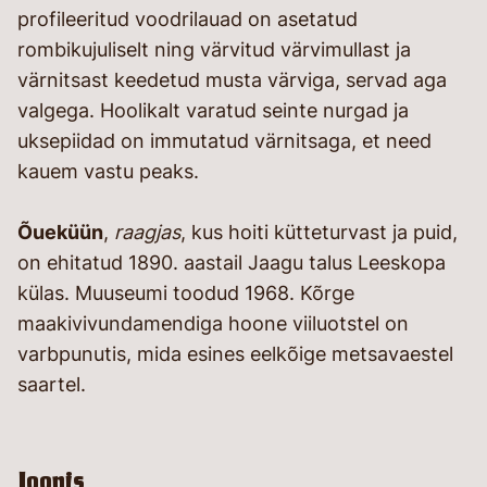
profileeritud voodrilauad on asetatud
rombikujuliselt ning värvitud värvimullast ja
värnitsast keedetud musta värviga, servad aga
valgega. Hoolikalt varatud seinte nurgad ja
uksepiidad on immutatud värnitsaga, et need
kauem vastu peaks.
Õueküün
,
raagjas
, kus hoiti kütteturvast ja puid,
on ehitatud 1890. aastail Jaagu talus Leeskopa
külas. Muuseumi toodud 1968. Kõrge
maakivivundamendiga hoone viiluotstel on
varbpunutis, mida esines eelkõige metsavaestel
saartel.
Joonis