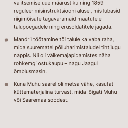
valitsemise uue määrustiku ning 1859
reguleerimisinstruktsiooni alusel, mis lubasid
riigimõisate tagavaramaid maatutele
talupoegadele ning erusoldatitele jagada.
Mandril töötamine tõi talule ka vaba raha,
mida suurematel põlluharimistaludel tihtilugu
nappis. Nii oli väikemajapidamistes näha
rohkemgi ostukaupu – nagu Jaagul
õmblusmasin.
Kuna Muhu saarel oli metsa vähe, kasutati
küttematerjalina turvast, mida lõigati Muhu
või Saaremaa soodest.