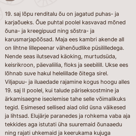
26
19. saj lõpu renditalu õu on jagatud puhas- ja
karjaõueks. Õue puhtal poolel kasvavad mõned
õuna- ja kreegipuud ning sõstra- ja
karusmarjapõõsad. Maja ees kambri akende all
on lihtne lillepeenar vähenõudlike püsililledega.
Nende seas ilutsevad käoking, murtudsüda,
keisrikroon, päevaliilia, floks ja seebilill. Ukse ees
lõhnab suve hakul helelillade õitega sirel.
Viljapuu- ja iluaedade rajamine kogus hoogu alles
19. saj II poolel, kui talude päriseksostmine ja
ärkamisaegne iseolemise tahe selle võimalikuks
tegid. Esimesed sellised aiad olid üsna väikesed
ja lihtsad. Elujärje paranedes ja rohkema vaba aja
tekkides aga istutati üha suuremaid õunaaedu
ning rajati uhkemaid ja keerukama kujuga