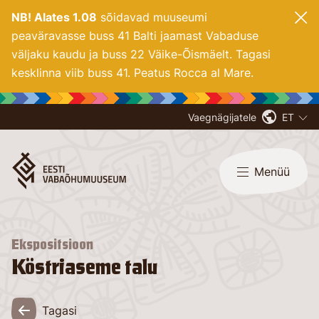
NB! Alates 1.08
sõidavad muuseumi
peaväravasse buss 41 Balti jaamast Vabaduse
väljaku kaudu ja buss 22 Väike-Õismäelt. Tagasi
kesklinna viib buss 41. Peatus Rocca al Mare.
Vaegnägijatele
ET
Menüü
Ekspositsioon
Köstriaseme talu
Tagasi