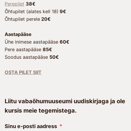
Perepilet
38€
Õhtupilet (alates kell 18)
9€
Õhtupilet perele
20€
Aastapääse
Ühe inimese aastapääse
60€
Pere aastapääse
85€
Soodus aastapääse
50€
OSTA PILET SIIT
Liitu vabaõhumuuseumi uudiskirjaga ja ole
kursis meie tegemistega.
Sinu e-posti aadress