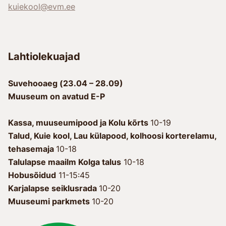
kuiekool@evm.ee
Lahtiolekuajad
Suvehooaeg (23.04 – 28.09)
Muuseum on avatud E-P
Kassa, muuseumipood ja Kolu kõrts
10-19
Talud, Kuie kool, Lau külapood, kolhoosi korterelamu,
tehasemaja
10-18
Talulapse maailm Kolga talus
10-18
Hobusõidud
11-15:45
Karjalapse seiklusrada
10-20
Muuseumi parkmets
10-20