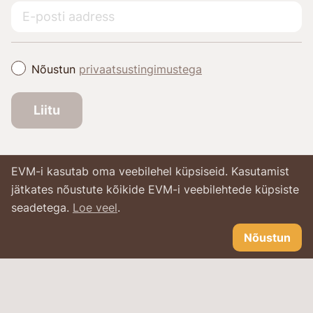
Nõustun
privaatsustingimustega
Liitu
EVM-i kasutab oma veebilehel küpsiseid. Kasutamist
jätkates nõustute kõikide EVM-i veebilehtede küpsiste
seadetega.
Loe veel
.
Nõustun