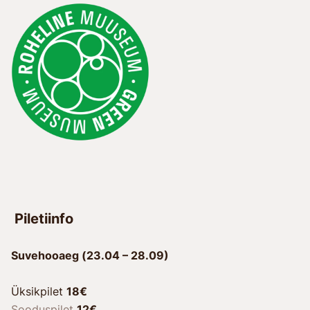
Piletiinfo
Suvehooaeg (23.04 – 28.09)
Üksikpilet
18€
Sooduspilet
12€