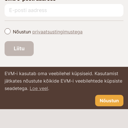
Nõustun
privaatsustingimustega
Liitu
EVM-i kasutab oma veebilehel küpsiseid. Kasutamist
jätkates nõustute kõikide EVM-i veebilehtede küpsiste
seadetega.
Loe veel
.
Nõustun