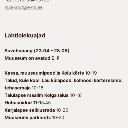
kuiekool@evm.ee
Lahtiolekuajad
Suvehooaeg (23.04 – 28.09)
Muuseum on avatud E-P
Kassa, muuseumipood ja Kolu kõrts
10-19
Talud, Kuie kool, Lau külapood, kolhoosi korterelamu,
tehasemaja
10-18
Talulapse maailm Kolga talus
10-18
Hobusõidud
11-15:45
Karjalapse seiklusrada
10-20
Muuseumi parkmets
10-20