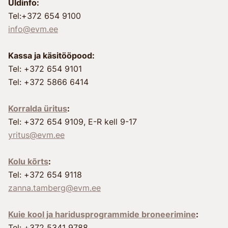
Üldinfo:
Tel:+372 654 9100
info@evm.ee
Kassa ja käsitööpood:
Tel: +372 654 9101
Tel: +372 5866 6414
Korralda üritus
:
Tel: +372 654 9109, E-R kell 9-17
yritus@evm.ee
Kolu kõrts
:
Tel: +372 654 9118
zanna.tamberg@evm.ee
Kuie kool ja haridusprogrammide broneerimine
:
Tel: +372 5341 9788