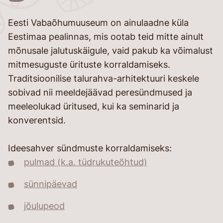
Eesti Vabaõhumuuseum on ainulaadne küla
Eestimaa pealinnas, mis ootab teid mitte ainult
mõnusale jalutuskäigule, vaid pakub ka võimalust
mitmesuguste ürituste korraldamiseks.
Traditsioonilise talurahva-arhitektuuri keskele
sobivad nii meeldejäävad peresündmused ja
meeleolukad üritused, kui ka seminarid ja
konverentsid.
Ideesahver sündmuste korraldamiseks:
pulmad (k.a. tüdrukuteõhtud)
sünnipäevad
jõulupeod