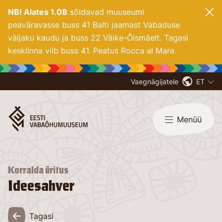
NB! Alates 1.08
sõidavad muuseumi
peaväravasse buss 41 Balti jaamast Vabaduse
väljaku kaudu ja buss 22 Väike-Õismäelt. Tagasi
kesklinna viib buss 41. Peatus Rocca al Mare.
Vaegnägijatele
ET
Menüü
Korralda üritus
Ideesahver
Tagasi