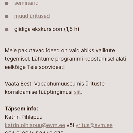
seminarid
muud üritused
giidiga ekskursioon (1,5 h)
Meie pakutavad ideed on vaid abiks valikute
tegemisel. Lähtume programmi koostamisel alati
eelkõige Teie soovidest!
Vaata Eesti Vabaõhumuuseumis ürituste
korraldamise tüüptingimusi
siit
.
Täpsem info:
Katrin Pihlapuu
katrin.pihlapuu@evm.ee
või
yritus@evm.ee