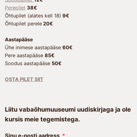
Perepilet
38€
Õhtupilet (alates kell 18)
9€
Õhtupilet perele
20€
Aastapääse
Ühe inimese aastapääse
60€
Pere aastapääse
85€
Soodus aastapääse
50€
OSTA PILET SIIT
Liitu vabaõhumuuseumi uudiskirjaga ja ole
kursis meie tegemistega.
Sinu e-posti aadress