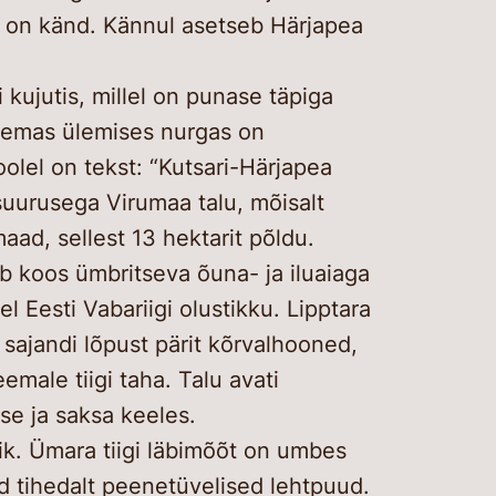
kspert
l on känd. Kännul asetseb Härjapea
tipäevad
 kujutis, millel on punase täpiga
Paremas ülemises nurgas on
olel on tekst: “Kutsari-Härjapea
suurusega Virumaa talu, mõisalt
maad, sellest 13 hektarit põldu.
b koos ümbritseva õuna- ja iluaiaga
l Eesti Vabariigi olustikku. Lipptara
ajandi lõpust pärit kõrvalhooned,
male tiigi taha. Talu avati
ise ja saksa keeles.
ik. Ümara tiigi läbimõõt on umbes
ad tihedalt peenetüvelised lehtpuud.