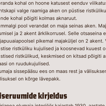
randa kohal on hoone katusest eenduv viilkat
ntskapi valge raamiga aken on püstise ristküliku 
nde kohal põigiti kolmas aknaruut.
mmalgi pool verandat on maja seinas aken. Maj
umisel ja 2 akent ärklikorrusel. Selle otsaseina 
ljapuuaiapoolsel pikemal majaküljel on 2 akent
stise ristküliku kujulised ja koosnevad kuuest o
stised ristkülikud, keskmised on kitsad põigiti a
aasi on ruudukujulised.
umaja sissepääsu ees on maas rest ja välisuksen
lisuksel on kõrge lävepakk.
iseruumide kirjeldus
rjapea elumaja interjöör kajastab 1930. aastate