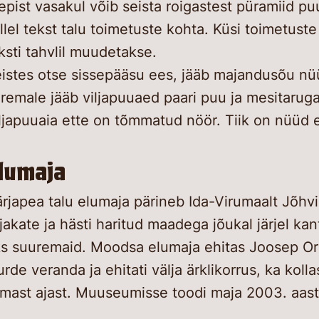
epist vasakul võib seista roigastest püramiid pu
llel tekst talu toimetuste kohta. Küsi toimetuste
ksti tahvlil muudetakse.
istes otse sissepääsu ees, jääb majandusõu nüü
remale jääb viljapuuaed paari puu ja mesitarug
ljapuuaia ette on tõmmatud nöör. Tiik on nüüd 
lumaja
rjapea talu elumaja pärineb Ida-Virumaalt Jõhvi
ljakate ja hästi haritud maadega jõukal järjel ka
s suuremaid. Moodsa elumaja ehitas Joosep Orro 
urde veranda ja ehitati välja ärklikorrus, ka kol
mast ajast. Muuseumisse toodi maja 2003. aast