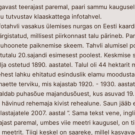
Lapse
gavast teerajast paremal, paari sammu kauguse
lu tutvustav klaaskattega infotahvel.
Projek
fotahvli vasakus ülemises nurgas on Eesti kaardi
rgistatud, millisest piirkonnast talu pärineb. 
luhoonete paiknemise skeem. Tahvli alumisel po
tutalu 20.sajandi esimesest poolest. Keskmise 
lja ostetud 1890. aastatel. Talul oli 44 hektarit 
hest lahku ehitatud esinduslik elamu moodusta
aette terviku, mis kajastab 1920. - 1930. aastate
aldab puhasõue majandusõuest, kus asuvad 19. s
 hävinud rehemaja kivist rehealune. Saun jääb ee
lastajatele 2007. aastal ”. Sama tekst vene, ingl
jast paremal, umbes viie meetri kaugusel, on ti
 meetrit. Tiigi keskel on saareke, millel kasvav