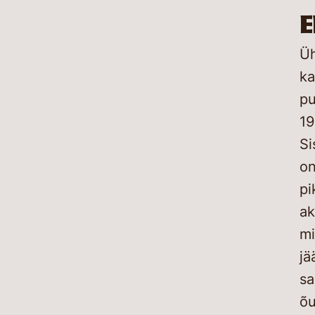
E
Üh
ka
pu
19
Si
on
pi
ak
mi
jä
sa
õu