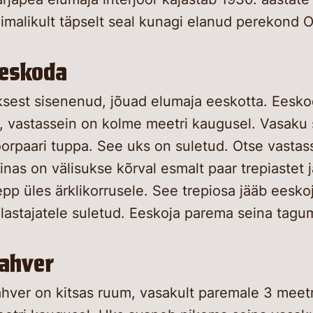
imalikult täpselt seal kunagi elanud perekond Or
eskoda
sest sisenenud, jõuad elumaja eeskotta. Eesko
i, vastassein on kolme meetri kaugusel. Vasaku 
orpaari tuppa. See uks on suletud. Otse vastas
inas on välisukse kõrval esmalt paar trepiastet 
epp üles ärklikorrusele. See trepiosa jääb eesko
lastajatele suletud. Eeskoja parema seina tagu
ahver
hver on kitsas ruum, vasakult paremale 3 meetrit