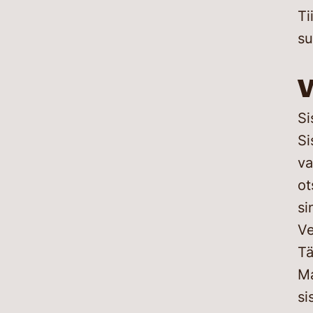
Ti
su
V
Si
Si
va
ot
si
Ve
Tä
Ma
si