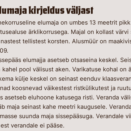
lumaja kirjeldus väljast
ekorruseline elumaja on umbes 13 meetrit pikk ja
tusealuse ärklikorrusega. Majal on kollast värvi
nastest tellistest korsten. Alusmüür on maakivis
09.
ssepääs elumajja asetseb otsaseina keskel. Sei
 kahel pool välisust aken. Varikatuse kohal on 
kema külje keskel on seinast eenduv klaasvera
nad koosnevad väikestest ristkülikutest ja ruutu
s asetseb eluhoone katusega risti. Veranda väli
äb maja seinast kahe meetri kaugusele. Veranda
masse suunda maja sissepääsuga. Verandale vii
est verandale ei pääse.