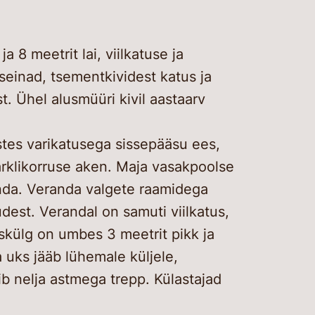
 8 meetrit lai, viilkatuse ja
 seinad, tsementkividest katus ja
t. Ühel alusmüüri kivil aastaarv
stes varikatusega sissepääsu ees,
ärklikorruse aken. Maja vasakpoolse
nda. Veranda valgete raamidega
dest. Verandal on samuti viilkatus,
skülg on umbes 3 meetrit pikk ja
 uks jääb lühemale küljele,
b nelja astmega trepp. Külastajad