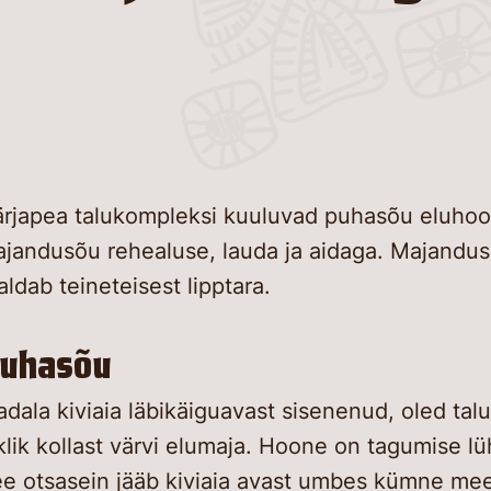
Muuse
Taluai
Seenio
Ajave
Kontak
Vabata
Maaarh
Kolu k
Kuidas
Talulil
Keeleõ
Teabe
Videog
Vabad
Kanut
toeta
Teenu
Virtua
Uudis
Koostö
Toitlu
Laste 
Hea t
Konser
Kestl
jõulu
Korral
rjapea talukompleksi kuuluvad puhasõu eluhoone
Kutsu
jandusõu rehealuse, lauda ja aidaga. Majandus
Giidid
külla!
aldab teineteisest lipptara.
Uudise
Virtua
uhasõu
Meist
Lastel
dala kiviaia läbikäiguavast sisenenud, oled tal
Kontak
klik kollast värvi elumaja. Hoone on tagumise 
Õppema
e otsasein jääb kiviaia avast umbes kümne mee
Juurd