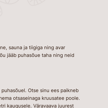
umi kaart
ad
ridele
eb
t
htlikud
itektuur
õrts e-pood
 tulla
led
pet ja lõimumist
kogu
alerii
 praktikakohad
vad programmid
sed
altuur
ed
öprojektid
stus
sünnipäevad, lõpu- ja
eada
vaatori kutse
ik muuseum
peod
da üritus
, sauna ja tiigiga ning avar
 Eesti Vabaõhumuuseum
õu jääb puhasõue taha ning neid
ele
d ja lood
alprogrammid
aagrid
u puhasõuel. Otse sinu ees paikneb
t
lühema otsaseinaga kruusatee poole.
terjalid
tri kaugusele. Väravaava juurest
epääsetavus