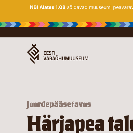
NB! Alates 1.08
sõidavad muuseumi peaväravas
Juurdepääsetavus
Härjapea tal