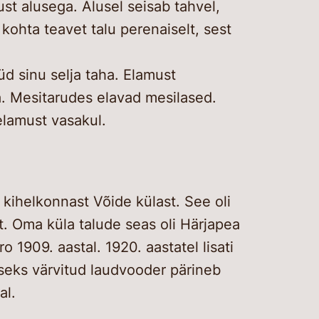
ust alusega. Alusel seisab tahvel,
 kohta teavet talu perenaiselt, sest
d sinu selja taha. Elamust
a. Mesitarudes elavad mesilased.
elamust vasakul.
 kihelkonnast Võide külast. See oli
nt. Oma küla talude seas oli Härjapea
1909. aastal. 1920. aastatel lisati
laseks värvitud laudvooder pärineb
al.