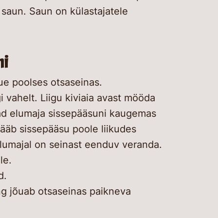
 saun. Saun on külastajatele
ni
e poolses otsaseinas.
i vahelt. Liigu kiviaia avast mööda
ad elumaja sissepääsuni kaugemas
jääb sissepääsu poole liikudes
 elumajal on seinast eenduv veranda.
le.
d.
ng jõuab otsaseinas paikneva