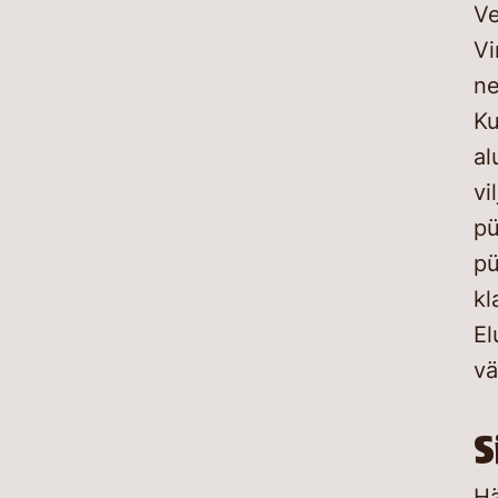
Ve
Vi
ne
Ku
al
vi
pü
pü
kl
El
vä
S
Hä