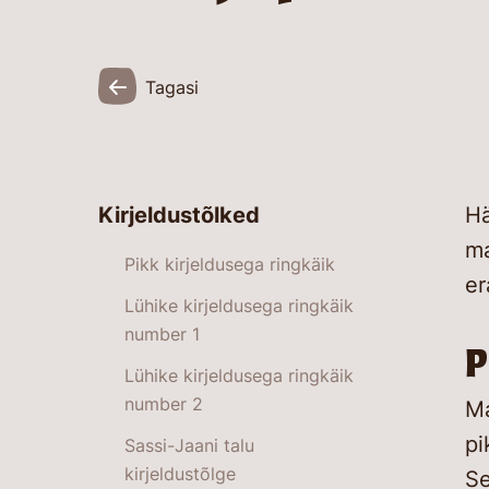
Tagasi
Kirjeldustõlked
Hä
ma
Pikk kirjeldusega ringkäik
er
Lühike kirjeldusega ringkäik
number 1
P
Lühike kirjeldusega ringkäik
number 2
Ma
pi
Sassi-Jaani talu
kirjeldustõlge
Se