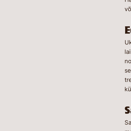
võ
E
Uk
la
no
se
tr
kü
S
Sa