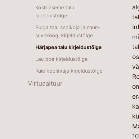
al
Köstriaseme talu
kirjeldustõlge
ta
In
Pulga talu sepikoja ja saun-
suveköögi kirjeldustõlge
mä
ta
Härjapea talu kirjeldustõlge
os
Lau poe kirjeldustõlge
vä
Kuie koolimaja kirjeldustõlge
Re
Virtuaaltuur
om
er
ka
kü
Ma
10