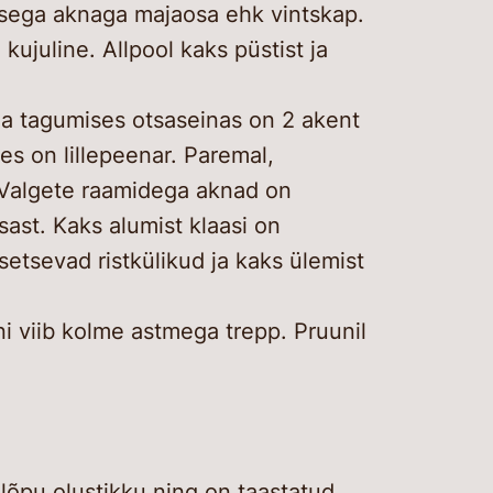
usega aknaga majaosa ehk vintskap.
kujuline. Allpool kaks püstist ja
a tagumises otsaseinas on 2 akent
ees on lillepeenar. Paremal,
. Valgete raamidega aknad on
sast. Kaks alumist klaasi on
setsevad ristkülikud ja kaks ülemist
i viib kolme astmega trepp. Pruunil
 lõpu olustikku ning on taastatud