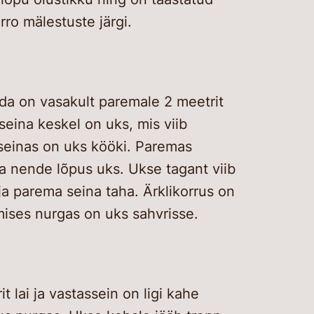
ro mälestuste järgi.
da on vasakult paremale 2 meetrit
seina keskel on uks, mis viib
seinas on uks kööki. Paremas
ja nende lõpus uks. Ukse tagant viib
ja parema seina taha. Ärklikorrus on
mises nurgas on uks sahvrisse.
 lai ja vastassein on ligi kahe