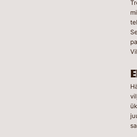
Tr
mi
te
Se
pa
Vi
E
Hä
vi
ük
ju
sa