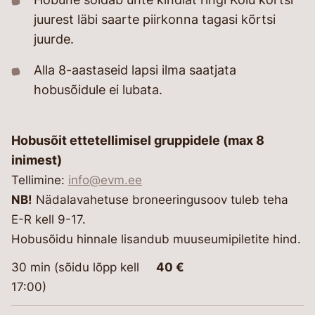
juurest läbi saarte piirkonna tagasi kõrtsi
juurde.
Alla 8-aastaseid lapsi ilma saatjata
hobusõidule ei lubata.
Hobusõit ettetellimisel gruppidele (max 8
inimest)
Tellimine:
info@evm.ee
NB!
Nädalavahetuse broneeringusoov tuleb teha
E-R kell 9-17.
Hobusõidu hinnale lisandub muuseumipiletite hind.
30 min (sõidu lõpp kell
40 €
17:00)