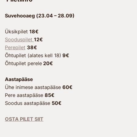
Suvehooaeg (23.04 – 28.09)
Üksikpilet
18€
Sooduspilet
12€
Perepilet
38€
Õhtupilet (alates kell 18)
9€
Õhtupilet perele
20€
Aastapääse
Ühe inimese aastapääse
60€
Pere aastapääse
85€
Soodus aastapääse
50€
OSTA PILET SIIT