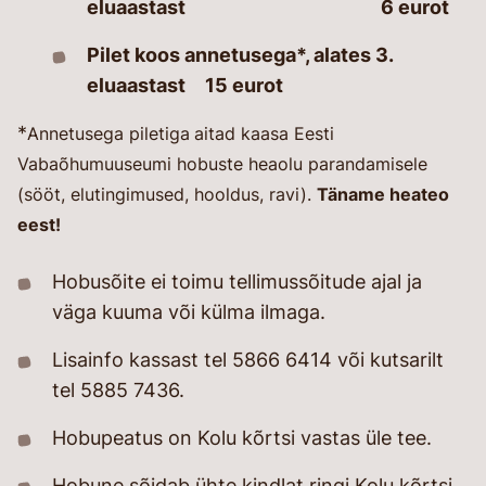
eluaastast 6 eurot
Pilet koos annetusega*, alates 3.
eluaastast 15 eurot
*
Annetusega piletiga
aitad kaasa Eesti
Vabaõhumuuseumi hobuste heaolu parandamisele
(sööt, elutingimused, hooldus, ravi).
Täname heateo
eest!
Hobusõite ei toimu tellimussõitude ajal ja
väga kuuma või külma ilmaga.
Lisainfo kassast tel 5866 6414 või kutsarilt
tel 5885 7436.
Hobupeatus on Kolu kõrtsi vastas üle tee.
Hobune sõidab ühte kindlat ringi Kolu kõrtsi