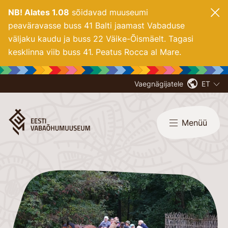
NB! Alates 1.08
sõidavad muuseumi
peaväravasse buss 41 Balti jaamast Vabaduse
väljaku kaudu ja buss 22 Väike-Õismäelt. Tagasi
kesklinna viib buss 41. Peatus Rocca al Mare.
Vaegnägijatele
ET
Menüü