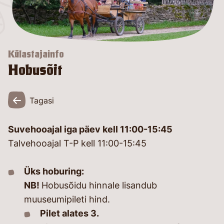
26
Külastajainfo
Hobusõit
Tagasi
Suvehooajal iga päev kell 11:00-15:45
Talvehooajal T-P kell 11:00-15:45
Üks hoburing:
NB!
Hobusõidu hinnale lisandub
muuseumipileti hind.
Pilet alates 3.