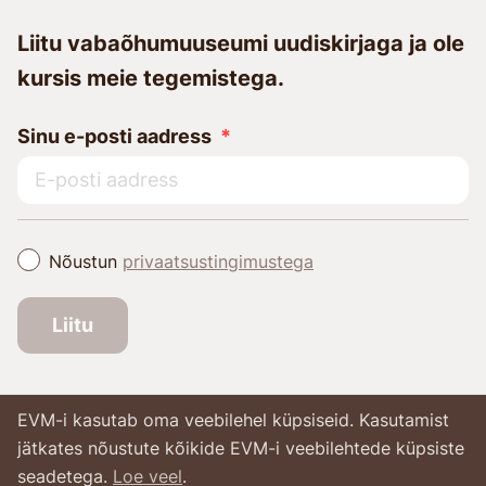
Liitu vabaõhumuuseumi uudiskirjaga ja ole
kursis meie tegemistega.
Sinu e-posti aadress
Nõustun
privaatsustingimustega
Liitu
EVM-i kasutab oma veebilehel küpsiseid. Kasutamist
jätkates nõustute kõikide EVM-i veebilehtede küpsiste
seadetega.
Loe veel
.