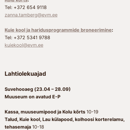
Tel: +372 654 9118
zanna.tamberg@evm.ee
Kuie kool ja haridusprogrammide broneerimine
:
Tel: +372 5341 9788
kuiekool@evm.ee
Lahtiolekuajad
Suvehooaeg (23.04 – 28.09)
Muuseum on avatud E-P
Kassa, muuseumipood ja Kolu kõrts
10-19
Talud, Kuie kool, Lau külapood, kolhoosi korterelamu,
tehasemaja
10-18