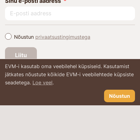
Sinu e-posti aadress
Nõustun
privaatsustingimustega
Liitu
EVM-i kasutab oma veebilehel küpsiseid. Kasutamist
jätkates nõustute kõikide EVM-i veebilehtede küpsiste
seadetega.
Loe veel
.
Nõustun