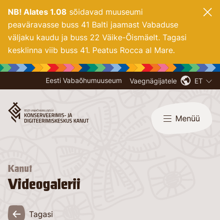
NB! Alates 1.08
sõidavad muuseumi
peaväravasse buss 41 Balti jaamast Vabaduse
väljaku kaudu ja buss 22 Väike-Õismäelt. Tagasi
kesklinna viib buss 41. Peatus Rocca al Mare.
Eesti Vabaõhumuuseum
Vaegnägijatele
ET
Menüü
Kanut
Videogalerii
Tagasi