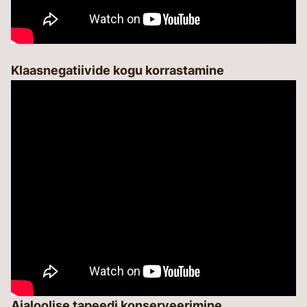
Klaasnegatiivide kogu korrastamine
Ajaloolise tapeedi konserveerimine