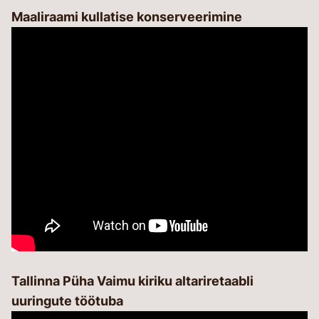
Maaliraami kullatise konserveerimine
Tallinna Püha Vaimu kiriku altariretaabli
uuringute töötuba