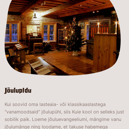
Jõulupidu
Kui soovid oma lasteaia- või klassikaaslastega
"vanamoodsaid" jõulupühi, siis Kuie kool on selleks just
sobilik paik. Loeme jõuluevangeeliumi, mängime vanu
jõulumänge ning loodame, et takuse habemega