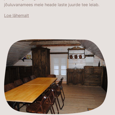
jõuluvanamees meie heade laste juurde tee leiab.
Loe lähemalt