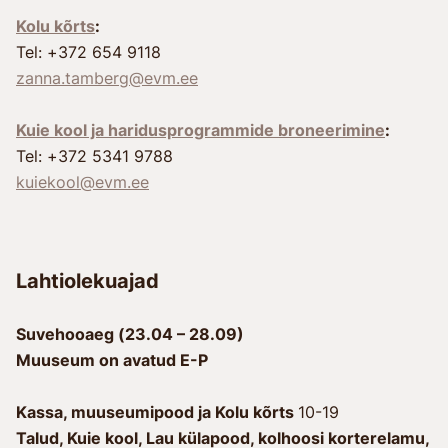
Kolu kõrts
:
Tel: +372 654 9118
zanna.tamberg@evm.ee
Kuie kool ja haridusprogrammide broneerimine
:
Tel: +372 5341 9788
kuiekool@evm.ee
Lahtiolekuajad
Suvehooaeg (23.04 – 28.09)
Muuseum on avatud E-P
Kassa, muuseumipood ja Kolu kõrts
10-19
Talud, Kuie kool, Lau külapood, kolhoosi korterelamu,