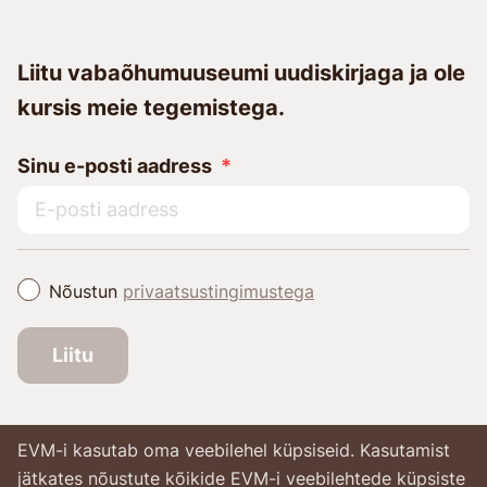
Liitu vabaõhumuuseumi uudiskirjaga ja ole
kursis meie tegemistega.
Sinu e-posti aadress
Nõustun
privaatsustingimustega
Liitu
EVM-i kasutab oma veebilehel küpsiseid. Kasutamist
jätkates nõustute kõikide EVM-i veebilehtede küpsiste