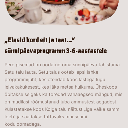
„Elasid kord eit ja taat…“
sünnipäevaprogramm 3-6-aastastele
Pere pisemad on oodatud oma sünnipäeva tähistama
Setu talu lauta. Setu talus ootab lapsi lahke
programmijuht, kes etendab koos lastega lugu
leivakakukesest, kes läks metsa hulkuma. Üheskoos
õpitakse selgeks ka toredad vanaaegsed mängud, mis
on mudilasi rõõmustanud juba ammustest aegadest.
Külastatakse koos Kolga talu näitust „Iga väike samm
loeb“ ja saadakse tuttavaks muuseumi
koduloomadega.