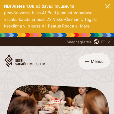
NB! Alates 1.08
sõidavad muuseumi
peaväravasse buss 41 Balti jaamast Vabaduse
väljaku kaudu ja buss 22 Väike-Õismäelt. Tagasi
kesklinna viib buss 41. Peatus Rocca al Mare.
Vaegnägijatele
ET
Menüü