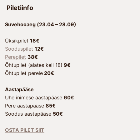
Piletiinfo
Suvehooaeg (23.04 – 28.09)
Üksikpilet
18€
Sooduspilet
12€
Perepilet
38€
Õhtupilet (alates kell 18)
9€
Õhtupilet perele
20€
Aastapääse
Ühe inimese aastapääse
60€
Pere aastapääse
85€
Soodus aastapääse
50€
OSTA PILET SIIT