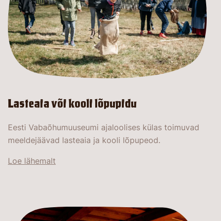
Lasteaia või kooli lõpupidu
Eesti Vabaõhumuuseumi ajaloolises külas toimuvad
meeldejäävad lasteaia ja kooli lõpupeod.
Loe lähemalt