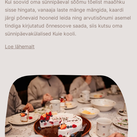
Kui soovid oma sünnipäeval sõõmu tõelist maaõhku
sisse hingata, vanaaja laste mänge mängida, kaardi
järgi põnevaid hooneid leida ning arvutisõnumi asemel
tindiga kirjutatud õnnesoove saada, siis kutsu oma
sünnipäevakülalised Kuie kooli.
Loe lähemalt