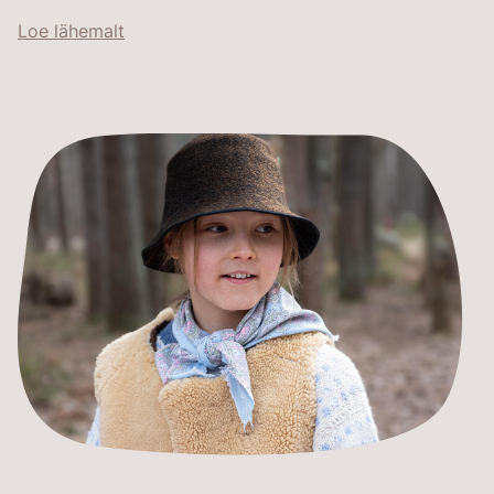
Loe lähemalt
')">