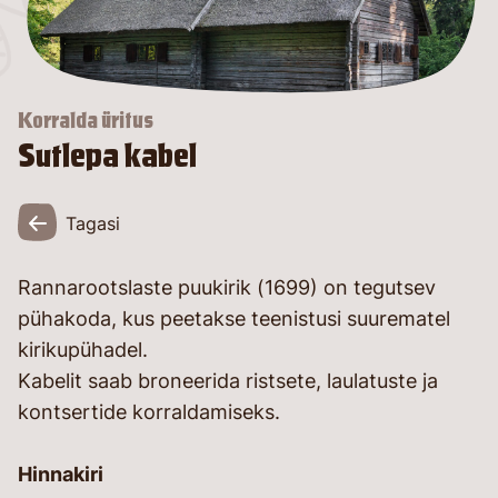
26
Korralda üritus
Sutlepa kabel
Tagasi
Rannarootslaste puukirik (1699) on tegutsev
pühakoda, kus peetakse teenistusi suurematel
kirikupühadel.
Kabelit saab broneerida ristsete, laulatuste ja
kontsertide korraldamiseks.
Hinnakiri