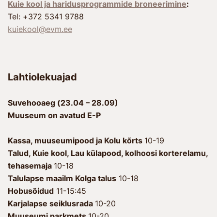
Kuie kool ja haridusprogrammide broneerimine
:
Tel: +372 5341 9788
kuiekool@evm.ee
Lahtiolekuajad
Suvehooaeg (23.04 – 28.09)
Muuseum on avatud E-P
Kassa, muuseumipood ja Kolu kõrts
10-19
Talud, Kuie kool, Lau külapood, kolhoosi korterelamu,
tehasemaja
10-18
Talulapse maailm Kolga talus
10-18
Hobusõidud
11-15:45
Karjalapse seiklusrada
10-20
Muuseumi parkmets
10-20