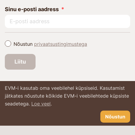
Sinu e-posti aadress
Nõustun
privaatsustingimustega
Liitu
EVM-i kasutab oma veebilehel küpsiseid. Kasutamist
jätkates nõustute kõikide EVM-i veebilehtede küpsiste
seadetega.
Loe veel
.
Nõustun