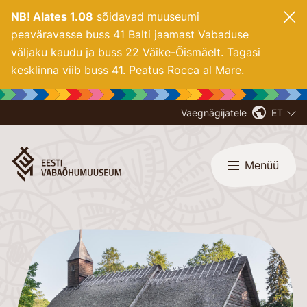
NB! Alates 1.08
sõidavad muuseumi
peaväravasse buss 41 Balti jaamast Vabaduse
väljaku kaudu ja buss 22 Väike-Õismäelt. Tagasi
kesklinna viib buss 41. Peatus Rocca al Mare.
Vaegnägijatele
ET
Menüü