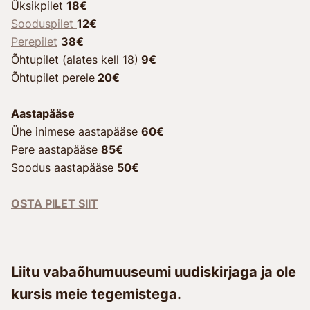
Üksikpilet
18€
Sooduspilet
12€
Perepilet
38€
Õhtupilet (alates kell 18)
9€
Õhtupilet perele
20€
Aastapääse
Ühe inimese aastapääse
60€
Pere aastapääse
85€
Soodus aastapääse
50€
OSTA PILET SIIT
Liitu vabaõhumuuseumi uudiskirjaga ja ole
kursis meie tegemistega.