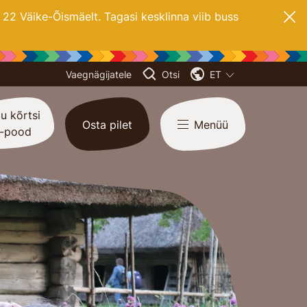
2 Väike-Õismäelt. Tagasi kesklinna viib buss
Vaegnägijatele
Otsi
ET
u kõrtsi
Osta pilet
Menüü
-pood