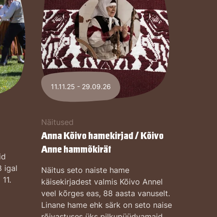
11.11.25 - 29.09.26
Näitused
Anna Kõivo hamekirjad / Kõivo
Anne hammõkirät
id
 igal
Näitus seto naiste hame
 11.
käisekirjadest valmis Kõivo Annel
veel kõrges eas, 88 aasta vanuselt.
Linane hame ehk särk on seto naise
rõivastuses üks pilkupüüdvamaid