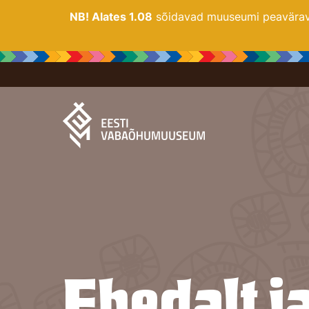
NB! Alates 1.08
sõidavad muuseumi peaväravas
Ehedalt j