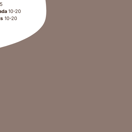
45
rada
10-20
ts
10-20