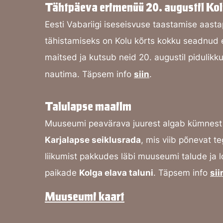
Tähtpäeva erimenüü 20. augustil Kol
Eesti Vabariigi iseseisvuse taastamise aast
tähistamiseks on Kolu kõrts kokku seadnud 
maitsed ja kutsub neid 20. augustil pidulik
nautima. Täpsem info
siin
.
Talulapse maailm
Muuseumi peavärava juurest algab kümnest 
Karjalapse seiklusrada
, mis viib põnevat te
liikumist pakkudes läbi muuseumi talude ja 
paikade
Kolga elava taluni
. Täpsem info
sii
Muuseumi kaart