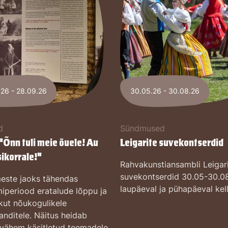
.26 - 28.09.26
30.05.26 - 30.08.26
d
Sündmused
"Õnn tuli meie õuele! Au
Leigarite suvekontserdid
ikorrale!"
Rahvakunstiansambli Leigar
suvekontserdid 30.05-30.08
este jaoks tähendas
laupäeval ja pühapäeval kell
miperiood eratalude lõppu ja
kut nõukogulikele
anditele. Näitus heidab
 vähem käsitletud teemadele