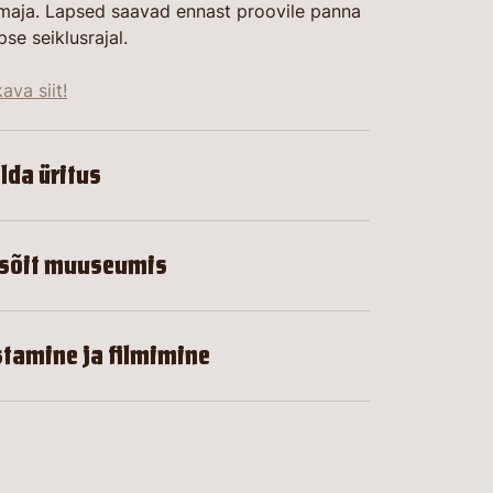
maja. Lapsed saavad ennast proovile panna
pse seiklusrajal.
ava siit!
lda üritus
sõit muuseumis
stamine ja filmimine