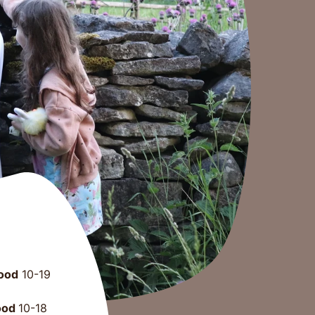
ood
10-19
ood
10-18