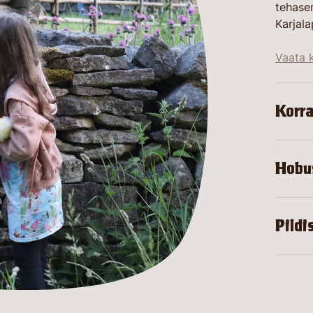
tehase
Karjala
Vaata k
Korra
Hobu
Pildi