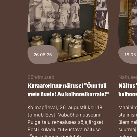
26.08.26
18.05
Sündmused
Näituse
Kuraatorituur näitusel "Õnn tuli
Näitus 
meie õuele! Au kolhoosikorrale!"
kolhoos
Kolmapäeval, 26. augustil kell 18
Maainim
toimub Eesti Vabaõhumuuseumi
stalinis
Pulga talu rehealuses sõjajärgset
ülemine
Eesti külaelu tutvustava näituse
suurmaj
“Õnn tuli meie õuele! Au
valgust