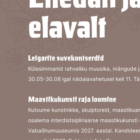
elavalt
Leigarite suvekontserdid
Külasimmanid rahvaliku muusika, mängude 
30.05-30.08 igal nädalavahetusel kell 11. T
Maastikukunsti raja loomine
Kutsume kunstnikke, skulptoreid, maastikuarh
osalema interdistsiplinaarse
maastikukunsti 
Vabaõhumuuseumis 2027. aastal.
Kandideer