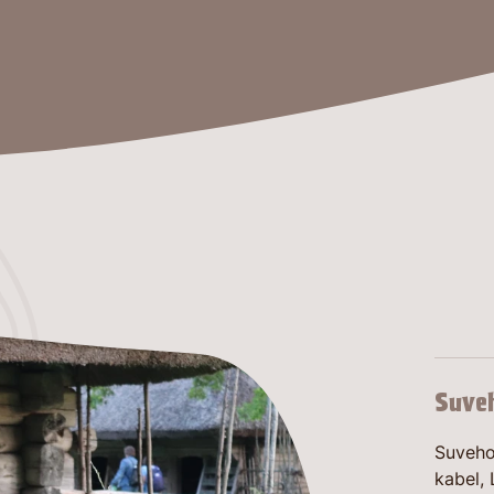
Suve
Suveho
kabel,