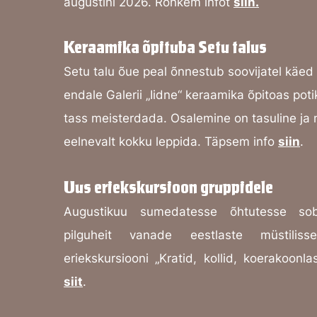
augustini 2026. Rohkem infot
siin.
Keraamika õpituba Setu talus
Setu talu õue peal õnnestub soovijatel käed 
endale Galerii „Iidne“ keraamika õpitoas poti
tass meisterdada. Osalemine on tasuline ja 
eelnevalt kokku leppida. Täpsem info
siin
.
Uus eriekskursioon gruppidele
Augustikuu sumedatesse õhtutesse so
pilguheit vanade eestlaste müstili
eriekskursiooni „Kratid, kollid, koerakoon
siit
.