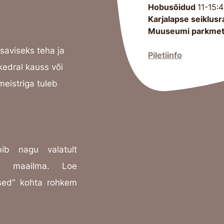
Hobusõidud
11-15:
Karjalapse seiklus
Muuseumi parkme
saviseks teha ja
Piletiinfo
kedral kauss või
meistriga tuleb
bib nagu vala
tult
sse maailma. Loe
lased“ kohta rohkem