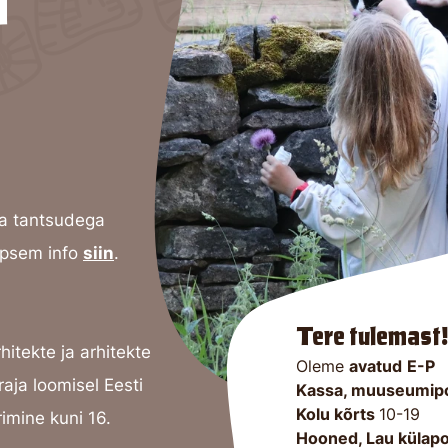
ja tantsudega
äpsem info
siin
.
Tere tulemast!
itekte ja arhitekte
Oleme
avatud
E-P
raja
loomisel Eesti
Kassa, muuseumip
Kolu kõrts
10-19
imine kuni 16.
Hooned, Lau külap