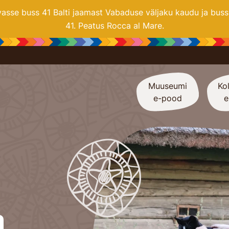
se buss 41 Balti jaamast Vabaduse väljaku kaudu ja buss 2
41. Peatus Rocca al Mare.
Muuseumi
Kol
e-pood
e
a