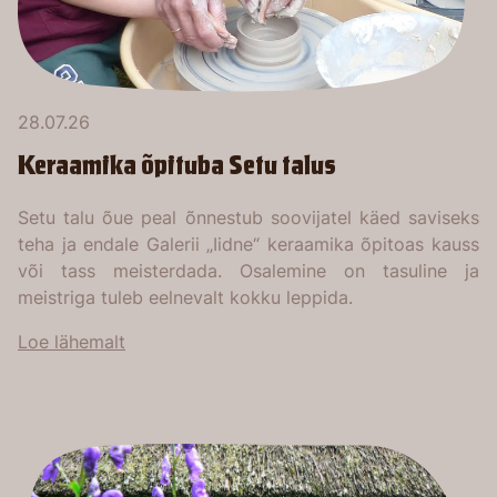
28.07.26
Keraamika õpituba Setu talus
Setu talu õue peal õnnestub soovijatel käed saviseks
teha ja endale Galerii „Iidne“ keraamika õpitoas kauss
või tass meisterdada. Osalemine on tasuline ja
meistriga tuleb eelnevalt kokku leppida.
Loe lähemalt