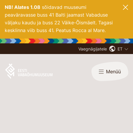
NB! Alates 1.08
sõidavad muuseumi
peaväravasse buss 41 Balti jaamast Vabaduse
väljaku kaudu ja buss 22 Väike-Õismäelt. Tagasi
kesklinna viib buss 41. Peatus Rocca al Mare.
Vaegnägijatele
ET
Menüü