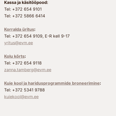
Kassa ja käsitööpood:
Tel: +372 654 9101
Tel: +372 5866 6414
Korralda üritus
:
Tel: +372 654 9109, E-R kell 9-17
yritus@evm.ee
Kolu kõrts
:
Tel: +372 654 9118
zanna.tamberg@evm.ee
Kuie kool ja haridusprogrammide broneerimine
:
Tel: +372 5341 9788
kuiekool@evm.ee