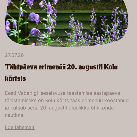
27.07.26
Tähtpäeva erimenüü 20. augustil Kolu
kõrtsis
Eesti Vabariigi iseseisvuse taastamise aastapäeva
tähistamiseks on Kolu kõrts taas erimenüü koostanud
ja kutsub seda 20. augustil pidulikku õhkkonda
nautima.
Loe lähemalt