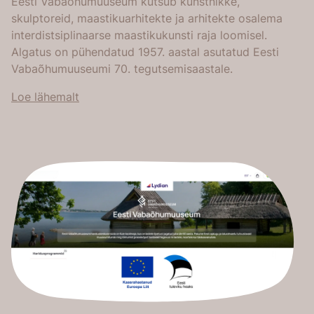
Eesti Vabaõhumuuseum kutsub kunstnikke,
skulptoreid, maastikuarhitekte ja arhitekte osalema
interdistsiplinaarse maastikukunsti raja loomisel.
Algatus on pühendatud 1957. aastal asutatud Eesti
Vabaõhumuuseumi 70. tegutsemisaastale.
Loe lähemalt