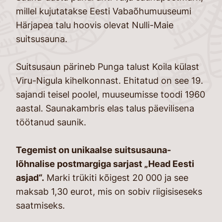
millel kujutatakse Eesti Vabaõhumuuseumi
Härjapea talu hoovis olevat Nulli-Maie
suitsusauna.
Suitsusaun pärineb Punga talust Koila külast
Viru-Nigula kihelkonnast. Ehitatud on see 19.
sajandi teisel poolel, muuseumisse toodi 1960
aastal. Saunakambris elas talus päevilisena
töötanud saunik.
Tegemist on unikaalse suitsusauna-
lõhnalise postmargiga sarjast „Head Eesti
asjad“.
Marki trükiti kõigest 20 000 ja see
maksab 1,30 eurot, mis on sobiv riigisiseseks
saatmiseks.