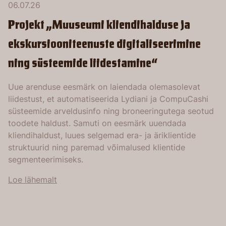
06.07.26
Projekt „Muuseumi kliendihalduse ja
ekskursiooniteenuste digitaliseerimine
ning süsteemide liidestamine“
Uue arenduse eesmärk on laiendada olemasolevat
liidestust, et automatiseerida Lydiani ja CompuCashi
süsteemide arveldusinfo ning broneeringutega seotud
toodete haldust. Samuti on eesmärk uuendada
kliendihaldust, luues selgemad era- ja äriklientide
struktuurid ning paremad võimalused klientide
segmenteerimiseks.
Loe lähemalt