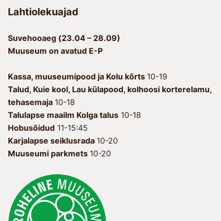
Lahtiolekuajad
Suvehooaeg (23.04 – 28.09)
Muuseum on avatud E-P
Kassa, muuseumipood ja Kolu kõrts
10-19
Talud, Kuie kool, Lau külapood, kolhoosi korterelamu,
tehasemaja
10-18
Talulapse maailm Kolga talus
10-18
Hobusõidud
11-15:45
Karjalapse seiklusrada
10-20
Muuseumi parkmets
10-20