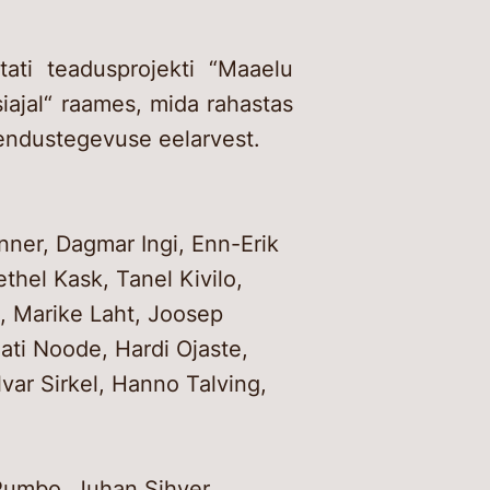
tati teadusprojekti “Maaelu
iajal“ raames, mida rahastas
rendustegevuse eelarvest.
anner, Dagmar Ingi, Enn-Erik
thel Kask, Tanel Kivilo,
t, Marike Laht, Joosep
ati Noode, Hardi Ojaste,
lvar Sirkel, Hanno Talving,
 Pumbo, Juhan Sihver