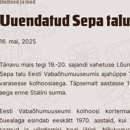
Uudised ja lood
Uuendatud Sepa tal
16. mai, 2025
Tänavu mais tegi 19.-20. sajandi vahetuse Lõun
Sepa talu Eesti Vabaõhumuuseumis ajahüppe 1
varasesse kolhoosiaega. Täpsemalt aastasse 
aega enne Stalini surma.
Eesti Vabaõhumuuseumi kolhoosi korterm
õuealaga esindab eeskätt 1970. aastaid, kui ü
saanud ja võrdlemisi heal järjel. Nõukogu