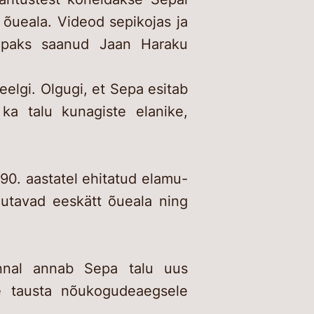
a õueala. Videod sepikojas ja
sepaks saanud Jaan Haraku
eelgi. Olgugi, et Sepa esitab
 ka talu kunagiste elanike,
90. aastatel ehitatud elamu-
utavad eeskätt õueala ning
konnal annab Sepa talu uus
se tausta nõukogudeaegsele