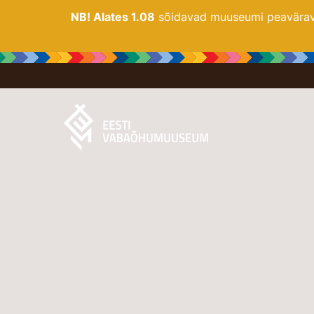
NB! Alates 1.08
sõidavad muuseumi peaväravas