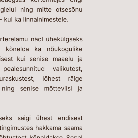
gielul ning mitte otsesõnu
- kui ka linnainimestele.
orterelamu näol ühekülgseks
e kõnelda ka nõukogulike
misest kui senise maaelu ja
pealesunnitud valikutest,
raskustest, lõhest räige
ning senise mõtteviisi ja
iseks saigi ühest endisest
 tingimustes hakkama saama
nähtustest kõneldakse Sepal