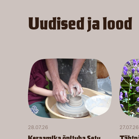
Uudised ja lood
28.07.26
27.07.26
Keraamika õpituba Setu
Tähtp