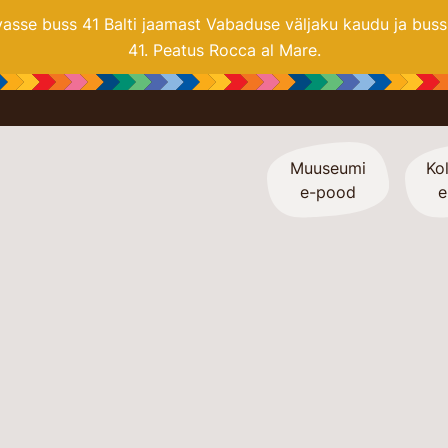
se buss 41 Balti jaamast Vabaduse väljaku kaudu ja buss 2
41. Peatus Rocca al Mare.
Muuseumi
Kol
e-pood
e