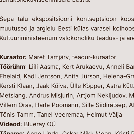
Sepa talu ekspositsiooni kontseptsioon koos
muutused ja argielu Eesti külas varasel kolhoos
Kultuuriministeerium valdkondliku teadus- ja a
Kuraator
: Maret Tamjärv, teadur-kuraator
Töörühm
: Liili Aasma, Kert Arukaevu, Anneli B
Ehelaid, Kadi Jentson, Anita Jürson, Helena-Gre
Kersti Klaan, Jaak Kõiva, Ülle Kõpper, Astra Küt
Metslang, Andrus Misjurin, Artjom Nekljudov, M
Villem Oras, Harle Poomann, Sille Siidirätsep, A
Tõnis Tamm, Tanel Veeremaa, Helmut Välja
Videod
: Blueray OÜ
Täname
: Anne Linde, Oskar Mikk Meen, Kristi