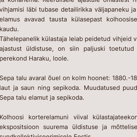
vihjamisi läbi tubase detailirikka väljapaneku j
elamus avavad tausta külasepast kolhoosi
kaudu.
Tähelepanelik külastaja leiab peidetud vihjeid v
ajastust üldistuse, on siin paljuski toetutud
perekond Haraku, loole.
Sepa talu avaral õuel on kolm hoonet: 1880.-18
laut ja saun ning sepikoda. Muudatused puud
Sepa talu elamut ja sepikoda.
Kolhoosi korterelamuni viival külastajatee
ekspositsioon suurema üldistuse ja mõtteli
sundkollektiviseerimisele Eestis.