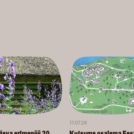
17.07.26
äeva erimenüü 20.
Kutsume osalema Ees