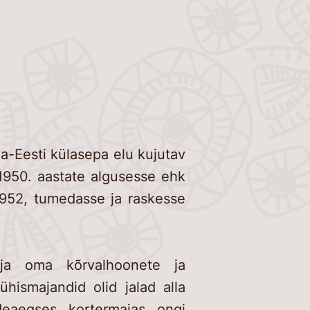
u
a-Eesti külasepa elu kujutav
950. aastate algusesse ehk
1952, tumedasse ja raskesse
aja oma kõrvalhoonete ja
hismajandid olid jalad alla
deaegses kortermajas ongi