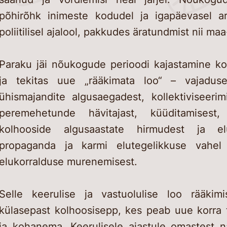
põhirõhk inimeste kodudel ja igapäevasel ar
poliitilisel ajalool, pakkudes äratundmist nii maa
Paraku jäi nõukogude perioodi kajastamine k
ja tekitas uue „rääkimata loo“ – vajadus
ühismajandite algusaegadest, kollektiviseeri
peremehetunde hävitajast, küüditamisest, 
kolhooside algusaastate hirmudest ja elu
propaganda ja karmi elutegelikkuse vahel 
elukorralduse murenemisest.
Selle keerulise ja vastuolulise loo rääkim
külasepast kolhoosisepp, kes peab uue korra
ja kohanema. Keerulisele ajastule omastest 