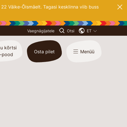
2 Väike-Õismäelt. Tagasi kesklinna viib buss
Vaegnägijatele
Otsi
ET
u kõrtsi
Osta pilet
Menüü
-pood