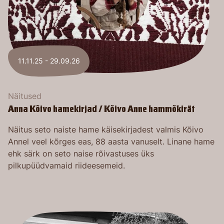
11.11.25 - 29.09.26
Näitused
Anna Kõivo hamekirjad / Kõivo Anne hammõkirät
Näitus seto naiste hame käisekirjadest valmis Kõivo
Annel veel kõrges eas, 88 aasta vanuselt. Linane hame
ehk särk on seto naise rõivastuses üks
pilkupüüdvamaid riideesemeid.