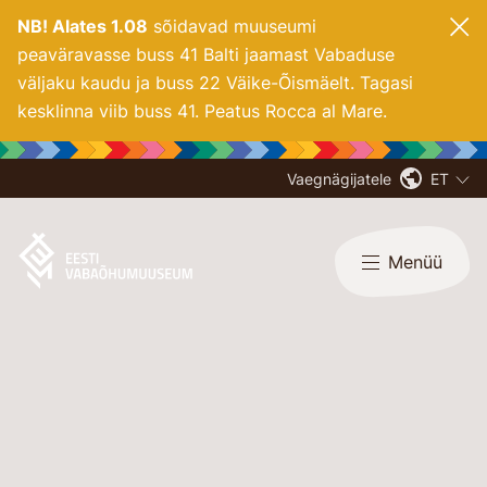
NB! Alates 1.08
sõidavad muuseumi
peaväravasse buss 41 Balti jaamast Vabaduse
väljaku kaudu ja buss 22 Väike-Õismäelt. Tagasi
kesklinna viib buss 41. Peatus Rocca al Mare.
Vaegnägijatele
ET
Menüü