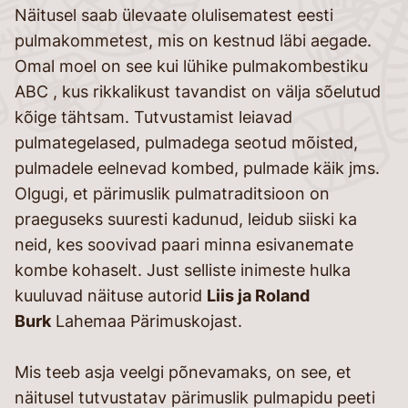
Näitusel saab ülevaate olulisematest eesti
pulmakommetest, mis on kestnud läbi aegade.
Omal moel on see kui lühike pulmakombestiku
ABC , kus rikkalikust tavandist on välja sõelutud
kõige tähtsam. Tutvustamist leiavad
pulmategelased, pulmadega seotud mõisted,
pulmadele eelnevad kombed, pulmade käik jms.
Olgugi, et pärimuslik pulmatraditsioon on
praeguseks suuresti kadunud, leidub siiski ka
neid, kes soovivad paari minna esivanemate
kombe kohaselt. Just selliste inimeste hulka
kuuluvad näituse autorid
Liis ja Roland
Burk
Lahemaa Pärimuskojast.
Mis teeb asja veelgi põnevamaks, on see, et
näitusel tutvustatav pärimuslik pulmapidu peeti