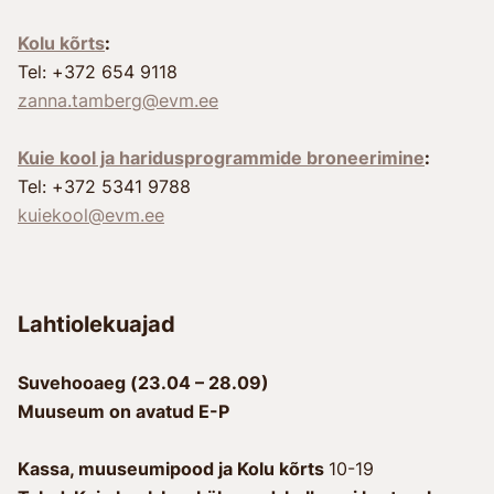
Kolu kõrts
:
Tel: +372 654 9118
zanna.tamberg@evm.ee
Kuie kool ja haridusprogrammide broneerimine
:
Tel: +372 5341 9788
kuiekool@evm.ee
Lahtiolekuajad
Suvehooaeg (23.04 – 28.09)
Muuseum on avatud E-P
Kassa, muuseumipood ja Kolu kõrts
10-19