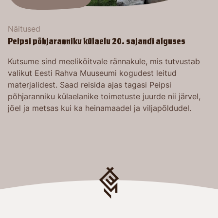
Näitused
Peipsi põhjaranniku külaelu 20. sajandi alguses
Kutsume sind meeliköitvale rännakule, mis tutvustab
valikut Eesti Rahva Muuseumi kogudest leitud
materjalidest. Saad reisida ajas tagasi Peipsi
põhjaranniku külaelanike toimetuste juurde nii järvel,
jõel ja metsas kui ka heinamaadel ja viljapõldudel.