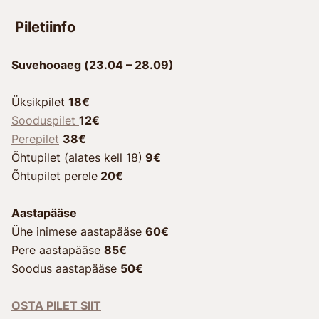
Piletiinfo
Suvehooaeg (23.04 – 28.09)
Üksikpilet
18€
Sooduspilet
12€
Perepilet
38€
Õhtupilet (alates kell 18)
9€
Õhtupilet perele
20€
Aastapääse
Ühe inimese aastapääse
60€
Pere aastapääse
85€
Soodus aastapääse
50€
OSTA PILET SIIT