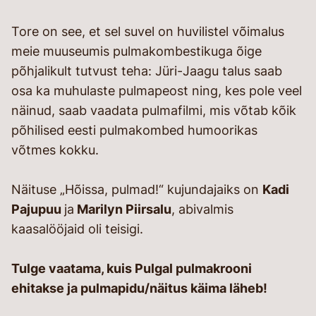
Tore on see, et sel suvel on huvilistel võimalus
meie muuseumis pulmakombestikuga õige
põhjalikult tutvust teha: Jüri-Jaagu talus saab
osa ka muhulaste pulmapeost ning, kes pole veel
näinud, saab vaadata pulmafilmi, mis võtab kõik
põhilised eesti pulmakombed humoorikas
võtmes kokku.
Näituse „Hõissa, pulmad!“ kujundajaiks on
Kadi
Pajupuu
ja
Marilyn Piirsalu
, abivalmis
kaasalööjaid oli teisigi.
Tulge vaatama, kuis Pulgal pulmakrooni
ehitakse ja pulmapidu/näitus käima läheb!