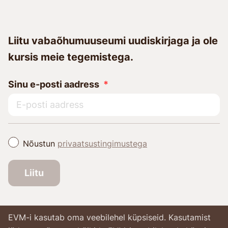
Liitu vabaõhumuuseumi uudiskirjaga ja ole
kursis meie tegemistega.
Sinu e-posti aadress
Nõustun
privaatsustingimustega
Liitu
EVM-i kasutab oma veebilehel küpsiseid. Kasutamist