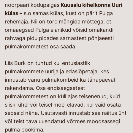
noorpaari kodupaigas
Kuusalu kihelkonna Uuri
külas
– s.o samas külas, kust on pärit Pulga
rehemaja. Nii on tore mängida mõttega, et
omaaegsed Pulga elanikud võisid omakandi
rahvaga pidu pidades sarnastest põhjaeesti
pulmakommetest osa saada.
Liis Burk on tuntud kui entusiastlik
pulmakommete uurija ja edasiõpetaja, kes
innustab vanu pulmakombeid ka tänapäeval
rakendama. Osa endisaegsetest
pulmakommetest on küll ajas teisenenud, kuid
siiski ühel või teisel moel elavad, kui vaid osata
seoseid näha. Usutavasti innustab see näitus üht
või teist tava uuendatud võtmes moodsassegi
pulma pookima.