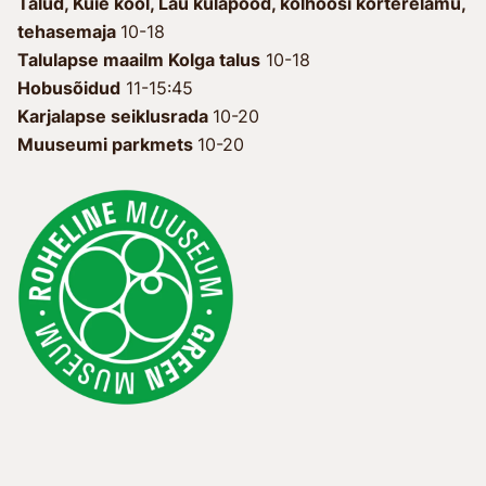
Talud, Kuie kool, Lau külapood, kolhoosi korterelamu,
tehasemaja
10-18
Talulapse maailm Kolga talus
10-18
Hobusõidud
11-15:45
Karjalapse seiklusrada
10-20
Muuseumi parkmets
10-20