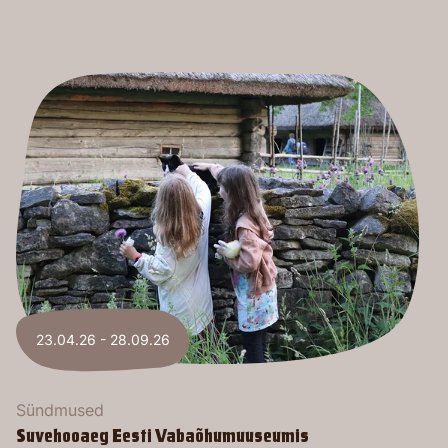
23.04.26 - 28.09.26
Sündmused
Suvehooaeg Eesti Vabaõhumuuseumis