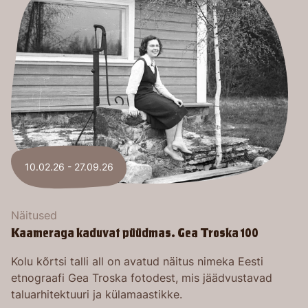
10.02.26 - 27.09.26
Näitused
Kaameraga kaduvat püüdmas. Gea Troska 100
Kolu kõrtsi talli all on avatud näitus nimeka Eesti
etnograafi Gea Troska fotodest, mis jäädvustavad
taluarhitektuuri ja külamaastikke.