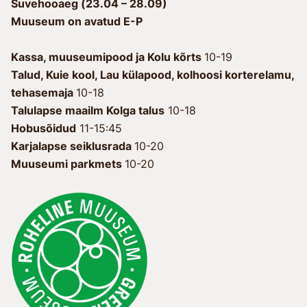
Suvehooaeg (23.04 – 28.09)
Muuseum on avatud E-P
Kassa, muuseumipood ja Kolu kõrts
10-19
Talud, Kuie kool, Lau külapood, kolhoosi korterelamu,
tehasemaja
10-18
Talulapse maailm Kolga talus
10-18
Hobusõidud
11-15:45
Karjalapse seiklusrada
10-20
Muuseumi parkmets
10-20