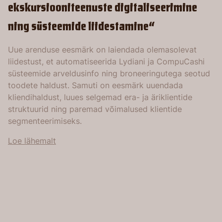
ekskursiooniteenuste digitaliseerimine
ning süsteemide liidestamine“
Uue arenduse eesmärk on laiendada olemasolevat
liidestust, et automatiseerida Lydiani ja CompuCashi
süsteemide arveldusinfo ning broneeringutega seotud
toodete haldust. Samuti on eesmärk uuendada
kliendihaldust, luues selgemad era- ja äriklientide
struktuurid ning paremad võimalused klientide
segmenteerimiseks.
Loe lähemalt