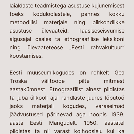
laialdaste teadmistega asustuse kujunemisest
toeks koduloolastele, pannes kokku
metoodilisi materjale ning piirkondlikke
asustuse ülevaateid. Taasiseseisvumise
algusajal osales ta etnograafilise leksikoni
ning ülevaateteose „Eesti rahvakultuur“
koostamises.
Eesti muuseumikogudes on rohkelt Gea
Troska välitööde pilte mitmest
aastakümnest. Etnograafilist ainest pildistas
ta juba ülikooli ajal randlaste juures lõputöö
jaoks materjali kogudes, varaseimad
jäädvustused pärinevad aga hoopis 1939.
aasta Eesti Mängudelt. 1950. aastatel
pildistas ta nii varast kolhoosielu kui ka