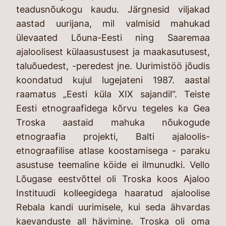
teadusnõukogu kaudu. Järgnesid viljakad
aastad uurijana, mil valmisid mahukad
ülevaated Lõuna-Eesti ning Saaremaa
ajaloolisest külaasustusest ja maakasutusest,
taluõuedest, -peredest jne. Uurimistöö jõudis
koondatud kujul lugejateni 1987. aastal
raamatus „Eesti küla XIX sajandil“. Teiste
Eesti etnograafidega kõrvu tegeles ka Gea
Troska aastaid mahuka nõukogude
etnograafia projekti, Balti ajaloolis-
etnograafilise atlase koostamisega - paraku
asustuse teemaline köide ei ilmunudki. Vello
Lõugase eestvõttel oli Troska koos Ajaloo
Instituudi kolleegidega haaratud ajaloolise
Rebala kandi uurimisele, kui seda ähvardas
kaevanduste all hävimine. Troska oli oma