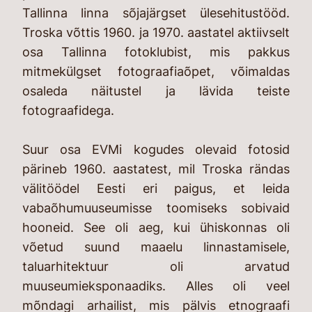
Tallinna linna sõjajärgset ülesehitustööd.
Troska võttis 1960. ja 1970. aastatel aktiivselt
osa Tallinna fotoklubist, mis pakkus
mitmekülgset fotograafiaõpet, võimaldas
osaleda näitustel ja lävida teiste
fotograafidega.
Suur osa EVMi kogudes olevaid fotosid
pärineb 1960. aastatest, mil Troska rändas
välitöödel Eesti eri paigus, et leida
vabaõhumuuseumisse toomiseks sobivaid
hooneid. See oli aeg, kui ühiskonnas oli
võetud suund maaelu linnastamisele,
taluarhitektuur oli arvatud
muuseumieksponaadiks. Alles oli veel
mõndagi arhailist, mis pälvis etnograafi