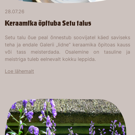
28.07.26
Keraamika õpituba Setu talus
Setu talu õue peal õnnestub soovijatel käed saviseks
teha ja endale Galerii „Iidne“ keraamika õpitoas kauss
või tass meisterdada. Osalemine on tasuline ja
meistriga tuleb eelnevalt kokku leppida.
Loe lähemalt