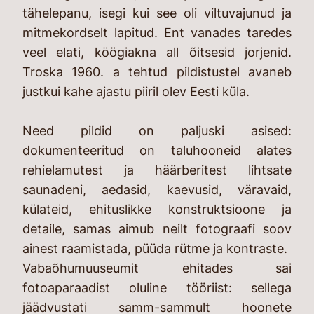
tähelepanu, isegi kui see oli viltuvajunud ja
mitmekordselt lapitud. Ent vanades taredes
veel elati, köögiakna all õitsesid jorjenid.
Troska 1960. a tehtud pildistustel avaneb
justkui kahe ajastu piiril olev Eesti küla.
Need pildid on paljuski asised:
dokumenteeritud on taluhooneid alates
rehielamutest ja häärberitest lihtsate
saunadeni, aedasid, kaevusid, väravaid,
külateid, ehituslikke konstruktsioone ja
detaile, samas aimub neilt fotograafi soov
ainest raamistada, püüda rütme ja kontraste.
Vabaõhumuuseumit ehitades sai
fotoaparaadist oluline tööriist: sellega
jäädvustati samm-sammult hoonete