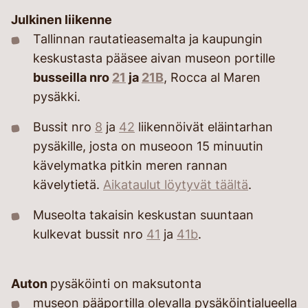
Julkinen liikenne
Tallinnan rautatieasemalta ja kaupungin
keskustasta pääsee aivan museon portille
busseilla nro
21
ja
21B
, Rocca al Maren
pysäkki.
Bussit nro
8
ja
42
liikennöivät eläintarhan
pysäkille, josta on museoon 15 minuutin
kävelymatka pitkin meren rannan
kävelytietä.
Aikataulut löytyvät täältä
.
Museolta takaisin keskustan suuntaan
kulkevat bussit nro
41
ja
41b
.
Auton
pysäköinti on maksutonta
museon pääportilla olevalla pysäköintialueella