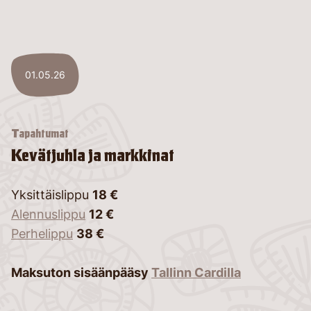
01.05.26
Tapahtumat
Kevätjuhla ja markkinat
Yksittäislippu
18 €
Alennuslippu
12 €
Perhelippu
38 €
Maksuton sisäänpääsy
Tallinn Cardilla