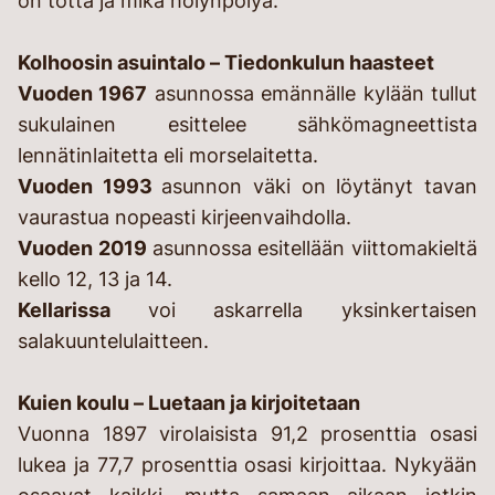
on totta ja mikä hölynpölyä.
Kolhoosin asuintalo – Tiedonkulun haasteet
Vuoden 1967
asunnossa emännälle kylään tullut
sukulainen esittelee sähkömagneettista
lennätinlaitetta eli morselaitetta.
Vuoden 1993
asunnon väki on löytänyt tavan
vaurastua nopeasti kirjeenvaihdolla.
Vuoden 2019
asunnossa esitellään viittomakieltä
kello 12, 13 ja 14.
Kellarissa
voi askarrella yksinkertaisen
salakuuntelulaitteen.
Kuien koulu – Luetaan ja kirjoitetaan
Vuonna 1897 virolaisista 91,2 prosenttia osasi
lukea ja 77,7 prosenttia osasi kirjoittaa. Nykyään