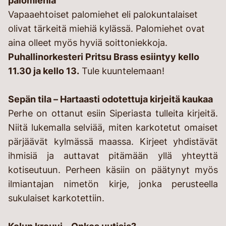
palomiehiä
Vapaaehtoiset palomiehet eli palokuntalaiset
olivat tärkeitä miehiä kylässä. Palomiehet ovat
aina olleet myös hyviä soittoniekkoja.
Puhallinorkesteri Pritsu Brass esiintyy kello
11.30 ja kello 13.
Tule kuuntelemaan!
Sepän tila – Hartaasti odotettuja kirjeitä kaukaa
Perhe on ottanut esiin Siperiasta tulleita kirjeitä.
Niitä lukemalla selviää, miten karkotetut omaiset
pärjäävät kylmässä maassa. Kirjeet yhdistävät
ihmisiä ja auttavat pitämään yllä yhteyttä
kotiseutuun. Perheen käsiin on päätynyt myös
ilmiantajan nimetön kirje, jonka perusteella
sukulaiset karkotettiin.