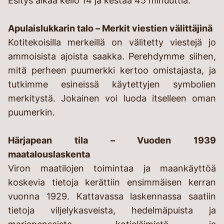
Esitys alkaa kello 14 ja kestää 45 minuuttia.
Apulaislukkarin talo – Merkit viestien välittäjinä
Kotitekoisilla merkeillä on välitetty viestejä jo
ammoisista ajoista saakka. Perehdymme siihen,
mitä perheen puumerkki kertoo omistajasta, ja
tutkimme esineissä käytettyjen symbolien
merkitystä. Jokainen voi luoda itselleen oman
puumerkin.
Härjapean tila – Vuoden 1939
maatalouslaskenta
Viron maatilojen toimintaa ja maankäyttöä
koskevia tietoja kerättiin ensimmäisen kerran
vuonna 1929. Kattavassa laskennassa saatiin
tietoja viljelykasveista, hedelmäpuista ja