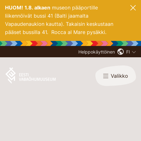
HUOM!
1.8. alkaen
museon pääportille
liikennöivät bussi 41 (Balti jaamalta
Vapaudenaukion kautta). Takaisin keskustaan
pääset bussilla 41. Rocca al Mare pysäkki.
Helppokäyttöinen
FI
Valikko