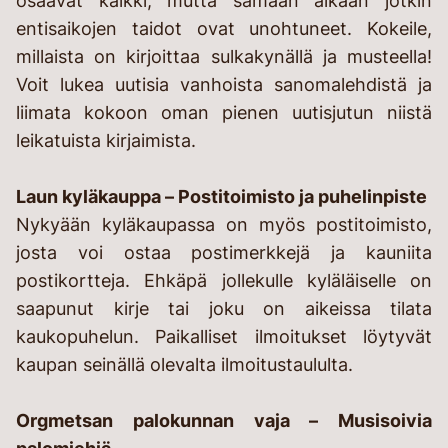
osaavat kaikki, mutta samaan aikaan jotkin
entisaikojen taidot ovat unohtuneet. Kokeile,
millaista on kirjoittaa sulkakynällä ja musteella!
Voit lukea uutisia vanhoista sanomalehdistä ja
liimata kokoon oman pienen uutisjutun niistä
leikatuista kirjaimista.
Laun kyläkauppa – Postitoimisto ja puhelinpiste
Nykyään kyläkaupassa on myös postitoimisto,
josta voi ostaa postimerkkejä ja kauniita
postikortteja. Ehkäpä jollekulle kyläläiselle on
saapunut kirje tai joku on aikeissa tilata
kaukopuhelun. Paikalliset ilmoitukset löytyvät
kaupan seinällä olevalta ilmoitustaululta.
Orgmetsan palokunnan vaja – Musisoivia