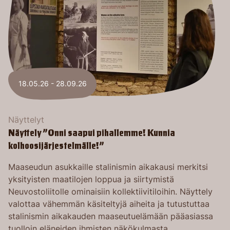
18.05.26 - 28.09.26
Näyttelyt
Näyttely ”Onni saapui pihallemme! Kunnia
kolhoosijärjestelmälle!”
Maaseudun asukkaille stalinismin aikakausi merkitsi
yksityisten maatilojen loppua ja siirtymistä
Neuvostoliitolle ominaisiin kollektiivitiloihin. Näyttely
valottaa vähemmän käsiteltyjä aiheita ja tutustuttaa
stalinismin aikakauden maaseutuelämään pääasiassa
tuolloin eläneiden ihmisten näkökulmasta.