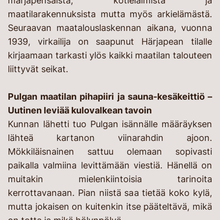
marjapensaista, kotieläimistä ja
maatilarakennuksista mutta myös arkielämästä.
Seuraavan maatalouslaskennan aikana, vuonna
1939, virkailija on saapunut Härjapean tilalle
kirjaamaan tarkasti ylös kaikki maatilan talouteen
liittyvät seikat.
Pulgan maatilan pihapiiri ja sauna-kesäkeittiö –
Uutinen leviää kulovalkean tavoin
Kunnan lähetti tuo Pulgan isännälle määräyksen
lähteä kartanon viinarahdin ajoon.
Mökkiläisnainen sattuu olemaan sopivasti
paikalla valmiina levittämään viestiä. Hänellä on
muitakin mielenkiintoisia tarinoita
kerrottavanaan. Pian niistä saa tietää koko kylä,
mutta jokaisen on kuitenkin itse pääteltävä, mikä