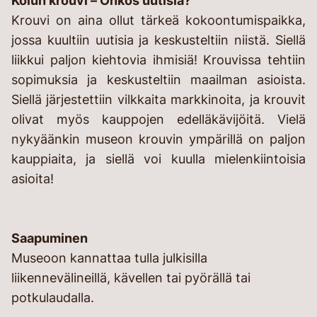
Kolun krouvi – Onkos uutisia?
Krouvi on aina ollut tärkeä kokoontumispaikka,
jossa kuultiin uutisia ja keskusteltiin niistä. Siellä
liikkui paljon kiehtovia ihmisiä! Krouvissa tehtiin
sopimuksia ja keskusteltiin maailman asioista.
Siellä järjestettiin vilkkaita markkinoita, ja krouvit
olivat myös kauppojen edelläkävijöitä. Vielä
nykyäänkin museon krouvin ympärillä on paljon
kauppiaita, ja siellä voi kuulla mielenkiintoisia
asioita!
Saapuminen
Museoon kannattaa tulla julkisilla
liikennevälineillä, kävellen tai pyörällä tai
potkulaudalla.