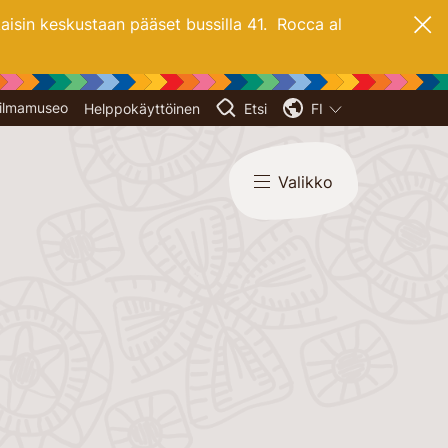
aisin keskustaan pääset bussilla 41. Rocca al
oilmamuseo
Helppokäyttöinen
Etsi
FI
Valikko