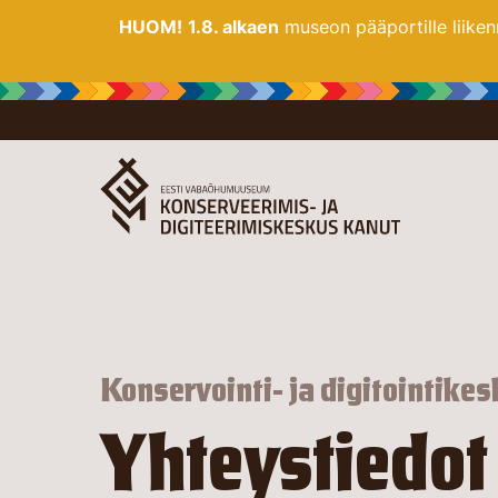
HUOM!
1.8. alkaen
museon pääportille liiken
Konservointi- ja digitointike
Yhteystiedot