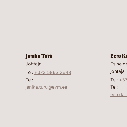
Janika Turu
Eero K
Johtaja
Esineid
johtaja
Tel:
+372 5863 3648
Tel:
Tel:
+37
janika.turu@evm.ee
Tel:
eero.k