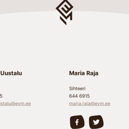
 Uustalu
Maria Raja
Sihteeri
15
644 6915
ustalu@evm.ee
maria.raja@evm.ee