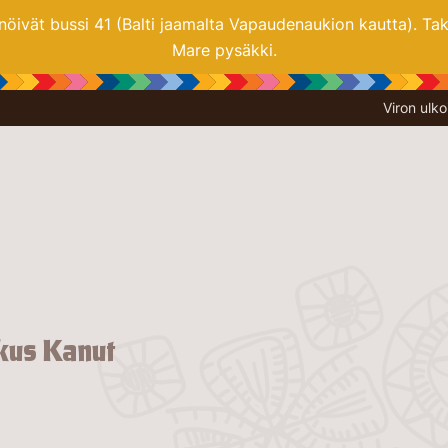
nöivät bussi 41 (Balti jaamalta Vapaudenaukion kautta). Tak
Mare pysäkki.
Viron ulk
skus Kanut