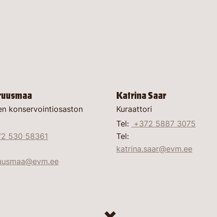
ruusmaa
Katrina Saar
en konservointiosaston
Kuraattori
Tel:
+372 5887 3075
2 530 58361
Tel:
katrina.saar@evm.ee
ruusmaa@evm.ee