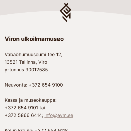
Viron ulkoilmamuseo
Vabaõhumuuseumi tee 12,
13521 Tallinna, Viro
y-tunnus 90012585
Neuvonta: +372 654 9100
Kassa ja museokauppa:
+372 654 9101 tai
+372 5866 6414;
info@evm.ee
Kolun krouvi: +372 654 9118