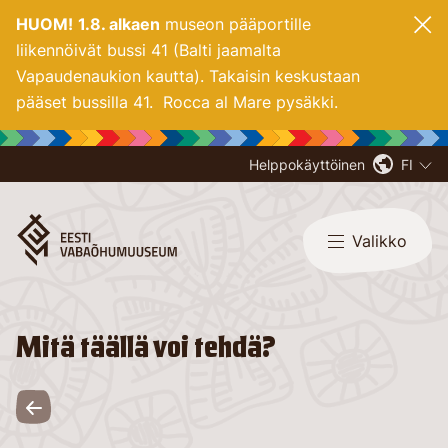
HUOM!
1.8. alkaen
museon pääportille
liikennöivät bussi 41 (Balti jaamalta
Vapaudenaukion kautta). Takaisin keskustaan
pääset bussilla 41. Rocca al Mare pysäkki.
Helppokäyttöinen
FI
Valikko
Mitä täällä voi tehdä?