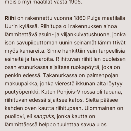
moisio myi maatilat vasta 1905.
Riihi
on rakennettu vuonna 1860 Pulga maatilalla
Uurin kylässä. Riihitupa oli rakennuksen ainoa
lämmitettävä asuin- ja viljankuivatushuone, jonka
ison savupiiputtoman uunin seinämät lämmittivät
myös kamareita. Sinne hankittiin vain tarpeellisia
esineitä ja tavaroita. Riihituvan riihitilan puoleisen
osan etunurkassa sijaitsee ruokapöytä, joka on
penkin edessä. Takanurkassa on paimenpojan
makuupaikka, jonka vierestä ikkunan alta löytyy
puutyöpenkki. Kuten Pohjois-Virossa oli tapana,
riihituvan edessä sijaitsee katos. Sieltä pääsee
kahden oven kautta riihitupaan. Ulommainen on
puoliovi, eli
sanguks
, jonka kautta on
lämmittäessä helppo tuulettaa savua ulos.