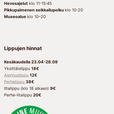
Hevosajelut
klo 11-15:45
Pikkupaimenen seikkailupolku
klo 10-20
Museoalue
klo 10–20
Lippujen hinnat
Kesäkaudella 23.04-28.09
Yksittäislippu
18€
Alennuslippu
12€
Perhelippu
38€
Iltalippu (klo 18 alkaen)
9€
Perhe-iltalippu
20€