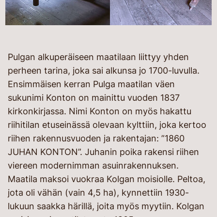
Pulgan alkuperäiseen maatilaan liittyy yhden
perheen tarina, joka sai alkunsa jo 1700-luvulla.
Ensimmäisen kerran Pulga maatilan väen
sukunimi Konton on mainittu vuoden 1837
kirkonkirjassa. Nimi Konton on myös hakattu
riihitilan etuseinässä olevaan kylttiin, joka kertoo
riihen rakennusvuoden ja rakentajan: ”1860
JUHAN KONTON”. Juhanin poika rakensi riihen
viereen modernimman asuinrakennuksen.
Maatila maksoi vuokraa Kolgan moisiolle. Peltoa,
jota oli vähän (vain 4,5 ha), kynnettiin 1930-
lukuun saakka härillä, joita myös myytiin. Kolgan