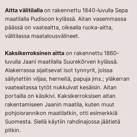
Aitta välitilalla
on rakennettu 1840-luvulla Sepa
maatilalla Pudisoon kylässä. Aitan vasemmassa
päässä on vaateaitta, oikealla ruoka-aitta,
välitilassa maatalousvälineet.
Kaksikerroksinen aitta
on rakennettu 1860-
luvulla Jaani maatilalla Suurekõrven kylässä.
Alakerrassa sijaitsevat isot tynnyrit, joissa
säilytettiin viljaa, herneitä, papuja jms.; yläkerran
vaateaitassa tytöt nukkuivat kesäisin. Aitan
portailla on käsikivi. Kaksikerroksisen aitan
rakentamiseen Jaanin maatila, kuten muut
pohjoisrannikon maatilatkin, otti esimerkkiä
Suomesta. Siellä käytiin rahdinajossa jäätietä
pitkin.