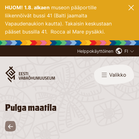
HUOM!
1.8. alkaen
museon pääportille
liikennöivät bussi 41 (Balti jaamalta
Vapaudenaukion kautta). Takaisin keskustaan
pääset bussilla 41. Rocca al Mare pysäkki.
Helppokäyttöinen
FI
Valikko
Pulga maatila