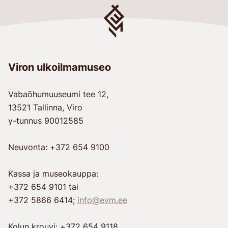
Viron ulkoilmamuseo
Vabaõhumuuseumi tee 12,
13521 Tallinna, Viro
y-tunnus 90012585
Neuvonta: +372 654 9100
Kassa ja museokauppa:
+372 654 9101 tai
+372 5866 6414;
info@evm.ee
Kolun krouvi: +372 654 9118