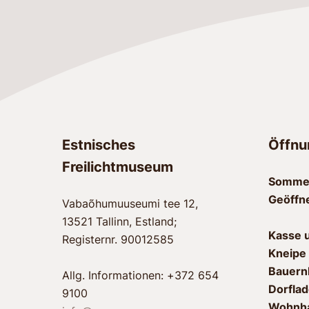
Estnisches
Öffnu
Freilichtmuseum
Sommer
Geöffn
Vabaõhumuuseumi tee 12,
13521 Tallinn, Estland;
Kasse 
Registernr. 90012585
Kneipe
Bauernh
Allg. Informationen: +372 654
Dorflad
9100
Wohnha