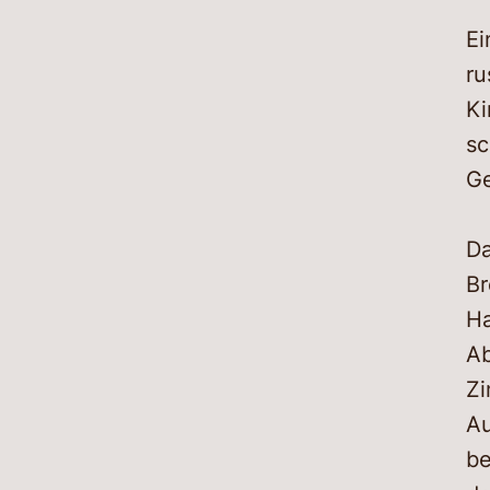
Ei
ru
Ki
sc
Ge
Da
Br
Ha
Ab
Zi
Au
be