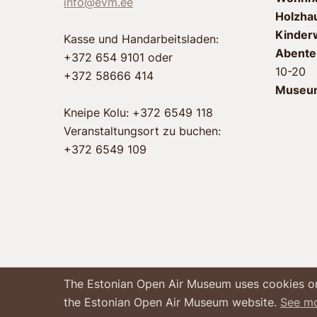
info@evm.ee
Holzha
Kinder
Kasse und Handarbeitsladen:
Abente
+372 654 9101 oder
10-20
+372 58666 414
Museu
Kneipe Kolu: +372 6549 118
Veranstaltungsort zu buchen:
+372 6549 109
The Estonian Open Air Museum uses cookies on i
the Estonian Open Air Museum website.
See m