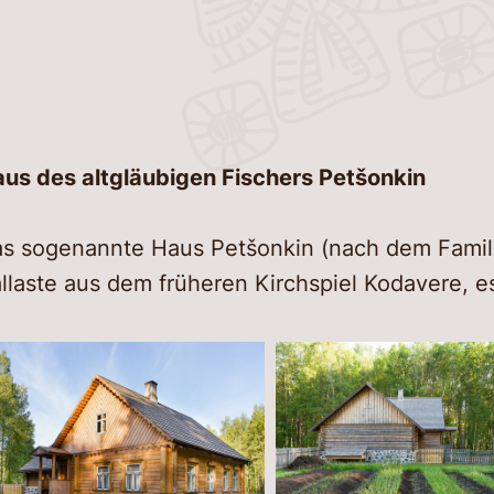
Siche
Virtue
Verkn
Kanut
Essen 
Nachr
us des altgläubigen Fischers Petšonkin
Kontak
s sogenannte Haus Petšonkin (nach dem Famil
llaste aus dem früheren Kirchspiel Kodavere, 