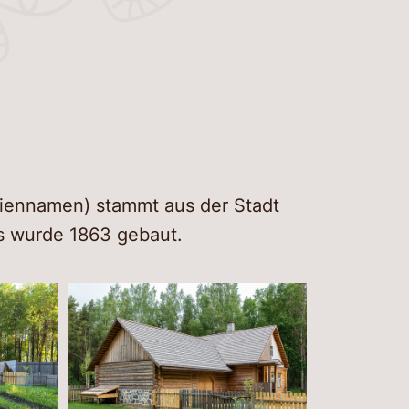
rer Museumsbesuch
lle Tour
üpfungen
und trinken
ichten und Geschichten
t
iennamen) stammt aus der Stadt
es wurde 1863 gebaut.