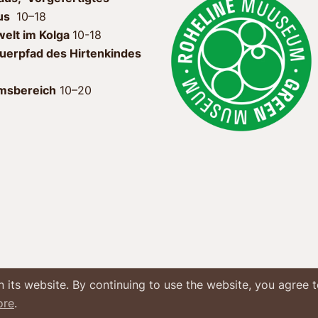
us
10–18
welt im Kolga
10-18
uerpfad des Hirtenkindes
msbereich
10–20
ts website. By continuing to use the website, you agree to
ore
.