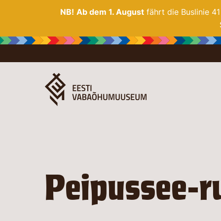
NB!
Ab dem 1. August
fährt die Buslinie 4
Peipussee-r