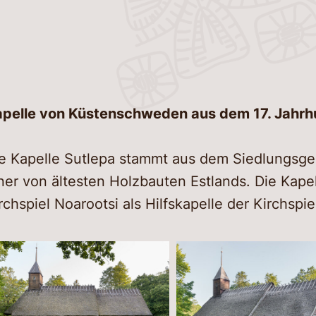
Siche
Virtue
Verkn
Kanut
Essen 
Nachr
pelle von Küstenschweden aus dem 17. Jahrh
Kontak
e Kapelle Sutlepa stammt aus dem Siedlungsge
ner von ältesten Holzbauten Estlands. Die Kape
rchspiel Noarootsi als Hilfskapelle der Kirchspi