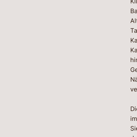
Kl
Ba
Al
Ta
Ka
Ka
hi
Ge
Nä
ve
Di
im
Si