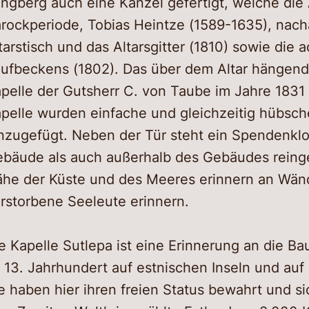
ingberg auch eine Kanzel gefertigt, welche die 
rockperiode, Tobias Heintze (1589-1635), nach
tarstisch und das Altarsgitter (1810) sowie die
ufbeckens (1802). Das über dem Altar hängend
pelle der Gutsherr C. von Taube im Jahre 1831 
pelle wurden einfache und gleichzeitig hübsch
nzugefügt. Neben der Tür steht ein Spendenklo
bäude als auch außerhalb des Gebäudes reing
he der Küste und des Meeres erinnern an Wän
rstorbene Seeleute erinnern.
e Kapelle Sutlepa ist eine Erinnerung an die B
 13. Jahrhundert auf estnischen Inseln und auf
e haben hier ihren freien Status bewahrt und si