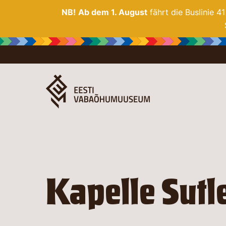
NB!
Ab dem 1. August
fährt die Buslinie 4
Kapelle Sutl