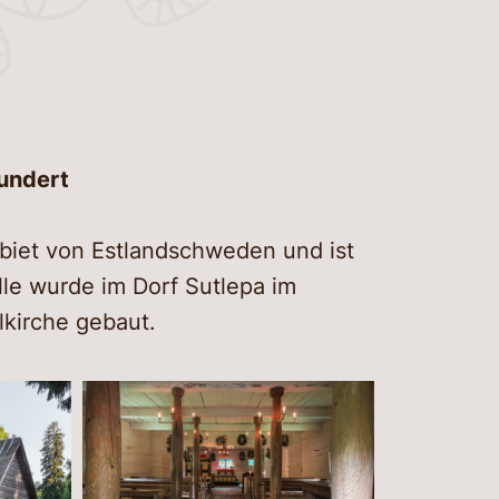
rer Museumsbesuch
lle Tour
üpfungen
und trinken
ichten und Geschichten
undert
t
biet von Estlandschweden und ist
lle wurde im Dorf Sutlepa im
elkirche gebaut.