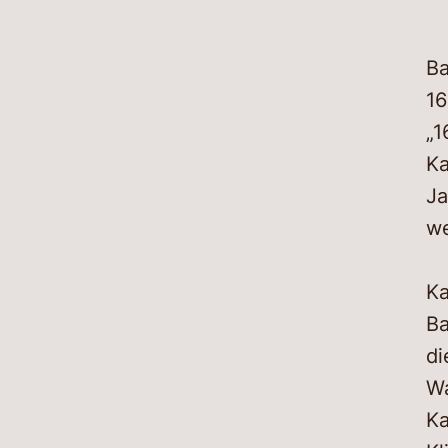
Ba
16
„1
Ka
Ja
we
Ka
Ba
di
Wa
Ka