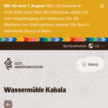
NB!
Ab dem 1. August
fährt die Buslinie 41
(vom Balti jaam über den Vabaduse väljak) bis
zum Haupteingang des Museums. Für die
Rückfahrt ins Stadtzentrum nehmen Sie Bus 41.
Haltestelle Rocca al Mare.
Barrierefreiheit
DE
Menü
Wassermühle Kahala