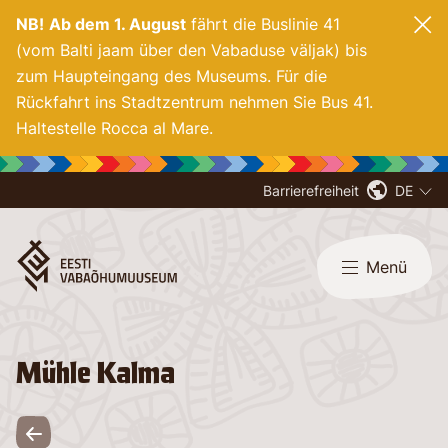
NB!
Ab dem 1. August
fährt die Buslinie 41
(vom Balti jaam über den Vabaduse väljak) bis
zum Haupteingang des Museums. Für die
Rückfahrt ins Stadtzentrum nehmen Sie Bus 41.
Haltestelle Rocca al Mare.
Barrierefreiheit
DE
Menü
Mühle Kalma