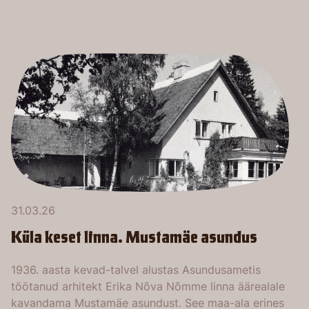
31.03.26
Küla keset linna. Mustamäe asundus
1936. aasta kevad-talvel alustas Asundusametis
töötanud arhitekt Erika Nõva Nõmme linna äärealale
kavandama Mustamäe asundust. See maa-ala erines