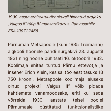
1930. aasta arhitektuurikonkursil hinnatud projekti
„Valgus II“ tüüp IV mansardkorrus. Rahvusarhiiv.
ERA.1097.1.2468
Pärnumaa Metsapoole (kuni 1935 Treimanni)
algkooli hoonele pandi nurgakivi 23. augustil
1931 ning hoone pühitseti 16. oktoobril 1932.
Koolimaja ehitas tuntud Pärnu ettevõtja ja
insener Erich Klein, kes sai töö eest tasuks 18
750 krooni. Metsapoole koolimaja aluseks
olnud projekti „Valgus II“ võib pidada
kahtlemata vanamoodsaks, eriti kui seda
võrrelda 1930. aastate teisel poolel
Pärnumaale püstitatud funktsionalistlike