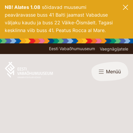
NB! Alates 1.08
sõidavad muuseumi
peaväravasse buss 41 Balti jaamast Vabaduse
väljaku kaudu ja buss 22 Väike-Õismäelt. Tagasi
kesklinna viib buss 41. Peatus Rocca al Mare.
Eesti Vabaõhumuuseum
Vaegnägijatele
Menüü