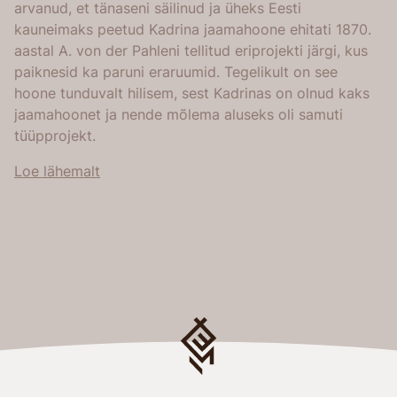
arvanud, et tänaseni säilinud ja üheks Eesti
kauneimaks peetud Kadrina jaamahoone ehitati 1870.
aastal A. von der Pahleni tellitud eriprojekti järgi, kus
paiknesid ka paruni eraruumid. Tegelikult on see
hoone tunduvalt hilisem, sest Kadrinas on olnud kaks
jaamahoonet ja nende mõlema aluseks oli samuti
tüüpprojekt.
Loe lähemalt