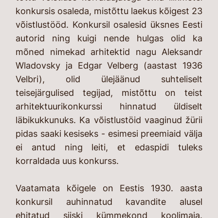
konkursis osaleda, mistõttu laekus kõigest 23
võistlustööd. Konkursil osalesid üksnes Eesti
autorid ning kuigi nende hulgas olid ka
mõned nimekad arhitektid nagu Aleksandr
Wladovsky ja Edgar Velberg (aastast 1936
Velbri), olid ülejäänud suhteliselt
teisejärgulised tegijad, mistõttu on teist
arhitektuurikonkurssi hinnatud üldiselt
läbikukkunuks. Ka võistlustöid vaaginud žürii
pidas saaki kesiseks - esimesi preemiaid välja
ei antud ning leiti, et edaspidi tuleks
korraldada uus konkurss.
Vaatamata kõigele on Eestis 1930. aasta
konkursil auhinnatud kavandite alusel
ehitatud siiski kümmekond koolimaja.