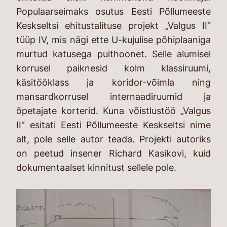
Populaarseimaks osutus Eesti Põllumeeste
Keskseltsi ehitustalituse projekt „Valgus II“
tüüp IV, mis nägi ette U-kujulise põhiplaaniga
murtud katusega puithoonet. Selle alumisel
korrusel paiknesid kolm klassiruumi,
käsitööklass ja koridor-võimla ning
mansardkorrusel internaadiruumid ja
õpetajate korterid. Kuna võistlustöö „Valgus
II“ esitati Eesti Põllumeeste Keskseltsi nime
alt, pole selle autor teada. Projekti autoriks
on peetud insener Richard Kasikovi, kuid
dokumentaalset kinnitust sellele pole.