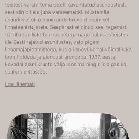
teistest varem tema poolt kavandatud asundustest,
sest siin oli elu juba varasemaltki. Mustamäe
asundusse oli plaanis anda krundid peamiselt
linnateenistujatele. Seepärast ei olnud seal tegemist
traditsiooniliste taluhoonetega nagu paljudes teistes
üle Eesti rajatud asundustes, vaid pigem
linnamajapidamistega, kus oli soovi korral võimalik ka
loomi pidada ja aiandust arendada. 1937. aasta
kevadel asuti krunte välja loosima ning siis algas ka
suurem ehitustöö.
Loe lähemalt