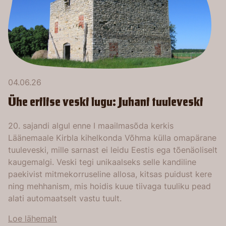
04.06.26
Ühe erilise veski lugu: Juhani tuuleveski
20. sajandi algul enne I maailmasõda kerkis
Läänemaale Kirbla kihelkonda Võhma külla omapärane
tuuleveski, mille sarnast ei leidu Eestis ega tõenäoliselt
kaugemalgi. Veski tegi unikaalseks selle kandiline
paekivist mitmekorruseline allosa, kitsas puidust kere
ning mehhanism, mis hoidis kuue tiivaga tuuliku pead
alati automaatselt vastu tuult.
Loe lähemalt