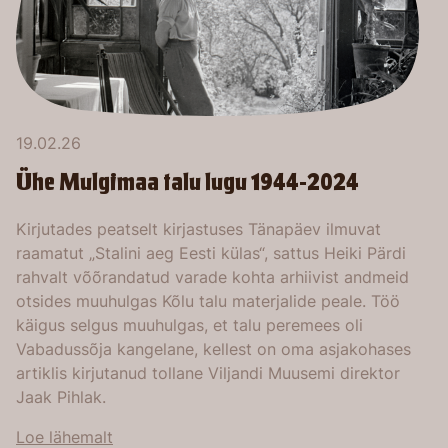
19.02.26
Ühe Mulgimaa talu lugu 1944-2024
Kirjutades peatselt kirjastuses Tänapäev ilmuvat
raamatut „Stalini aeg Eesti külas“, sattus Heiki Pärdi
rahvalt võõrandatud varade kohta arhiivist andmeid
otsides muuhulgas Kõlu talu materjalide peale. Töö
käigus selgus muuhulgas, et talu peremees oli
Vabadussõja kangelane, kellest on oma asjakohases
artiklis kirjutanud tollane Viljandi Muusemi direktor
Jaak Pihlak.
Loe lähemalt