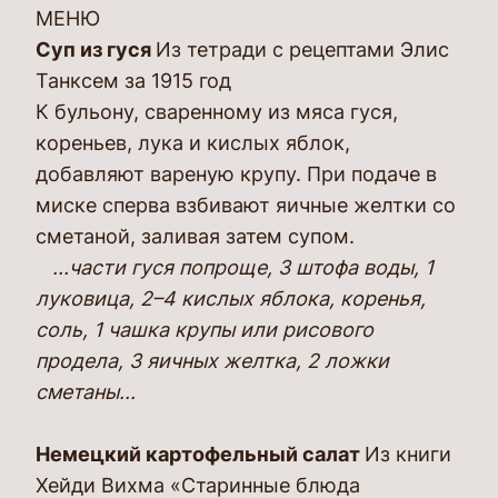
МЕНЮ
Суп из гуся
Из тетради с рецептами Элис
Танксем за 1915 год
К бульону, сваренному из мяса гуся,
кореньев, лука и кислых яблок,
добавляют вареную крупу. При подаче в
миске сперва взбивают яичные желтки со
сметаной, заливая затем супом.
...части гуся попроще, 3 штофа воды, 1
луковица, 2–4 кислых яблока, коренья,
соль, 1 чашка крупы или рисового
продела, 3 яичных желтка, 2 ложки
сметаны...
Немецкий картофельный салат
Из книги
Хейди Вихма «Старинные блюда