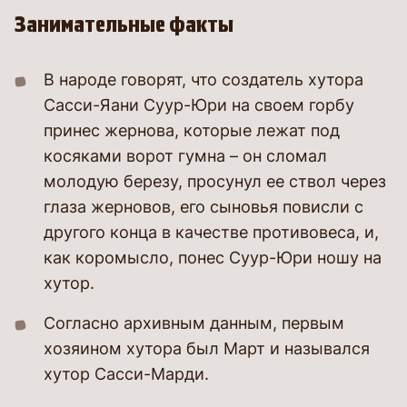
Занимательные факты
В народе говорят, что создатель хутора
Сасси-Яани Суур-Юри на своем горбу
принес жернова, которые лежат под
косяками ворот гумна – он сломал
молодую березу, просунул ее ствол через
глаза жерновов, его сыновья повисли с
другого конца в качестве противовеса, и,
как коромысло, понес Суур-Юри ношу на
хутор.
Согласно архивным данным, первым
хозяином хутора был Март и назывался
хутор Сасси-Марди.