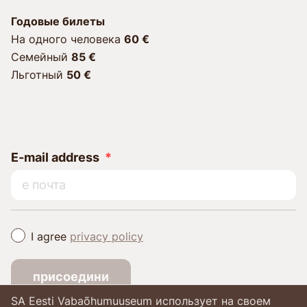
Годовые билеты
Hа одного человека
60
€
Семейный
85 €
Льготный
50
€
E-mail address
I agree
privacy policy
присоедини
SA Eesti Vabaõhumuuseum использует на своем