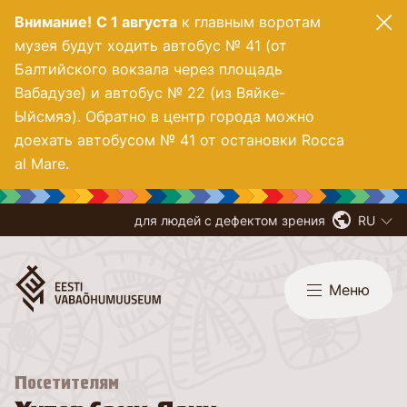
Внимание!
С 1 августа
к главным воротам
музея будут ходить автобус № 41 (от
Балтийского вокзала через площадь
Вабадузе) и автобус № 22 (из Вяйке-
Ыйсмяэ). Обратно в центр города можно
доехать автобусом № 41 от остановки Rocca
al Mare.
для людей с дефектом зрения
RU
Меню
стушка»
Посетителям