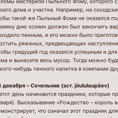
оломы мастерили Пыльного Фому, которого с
оего дома и участка. Например, на соседски
тобы такой же Пыльный Фома не оказался по
омину дню хозяин должен был закончить вар
ыходило пенным, и его можно было приготов
гостить ряженых, предвещающих наступлени
обы грядущий год оказался успешным и для
ма и вынесите весь мусор. Тогда можно буд
кого-нибудь пенного напитка в компании др
 декабря – Сочельник (эст. jõululaupäev)
этот день начинаются праздники, которые пр
варя). Высказывание «Рождество – король в
монстрирует, что означал этот праздник дл