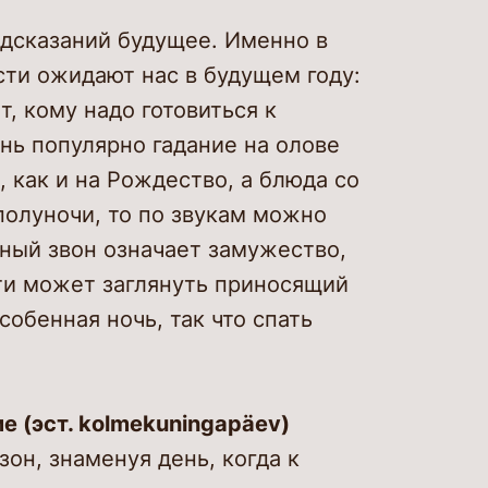
едсказаний будущее. Именно в
сти ожидают нас в будущем году:
т, кому надо готовиться к
ень популярно гадание на олове
, как и на Рождество, а блюда со
 полуночи, то по звукам можно
ьный звон означает замужество,
сти может заглянуть приносящий
собенная ночь, так что спать
е (эст. kolmekuningapäev)
он, знаменуя день, когда к