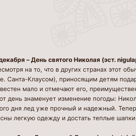
Услуг
Вирту
Для п
Центр
Полез
оцифр
ценно
Еда и
декабря – День святого Николая (эст. nigul
Твое 
смотря на то, что в других странах этот об
.е. Санта-Клаусом), приносящим детям подар
Гиды
звестен мало и отмечают его, преимуществе
Итере
от день знаменует изменение погоды: Никола
ого дня лед уже прочный и надежный. Тепер
О нас
сны легкую одежду и достать теплые шапки
Конта