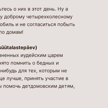
тесь о них в этот день. Ну а
му доброму четырехколесному
мобиль и не согласиться побыть
по домам!
süütalastepäev)
азненных иудейским царем
ято помнить о бедных и
нибудь для тех, которым не
ще лучше, принять участие в
ы помочь детдомовским детям,