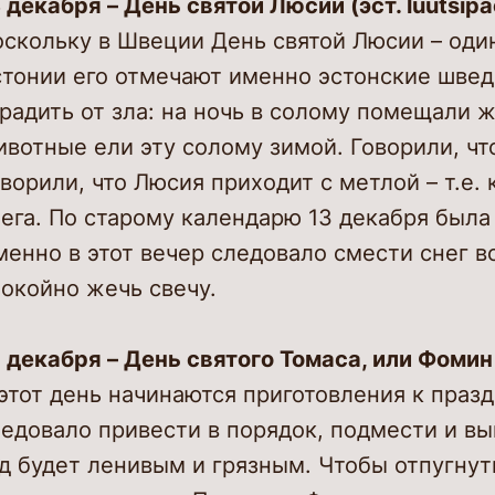
 декабря – День святой Люсии (эст. luutsipä
скольку в Швеции День святой Люсии – оди
тонии его отмечают именно эстонские шведы
радить от зла: на ночь в солому помещали 
вотные ели эту солому зимой. Говорили, чт
ворили, что Люсия приходит с метлой – т.е.
ега. По старому календарю 13 декабря была 
енно в этот вечер следовало смести снег в
окойно жечь свечу.
 декабря – День святого Томаса, или Фомин
этот день начинаются приготовления к пра
едовало привести в порядок, подмести и вы
д будет ленивым и грязным. Чтобы отпугнут