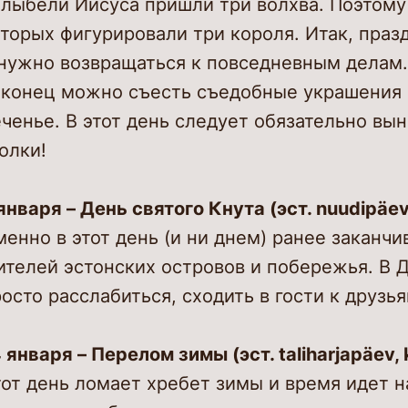
лыбели Иисуса пришли три волхва. Поэтому в
торых фигурировали три короля. Итак, праз
нужно возвращаться к повседневным делам.
аконец можно съесть съедобные украшения с
ченье. В этот день следует обязательно вы
олки!
января – День святого Кнута (эст. nuudipäev
енно в этот день (и ни днем) ранее заканч
телей эстонских островов и побережья. В Д
осто расслабиться, сходить в гости к друзья
 января – Перелом зимы (эст. taliharjapäev,
от день ломает хребет зимы и время идет н