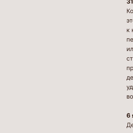
31
Ко
эт
к 
пе
ил
ст
пр
де
уд
во
6 
Де