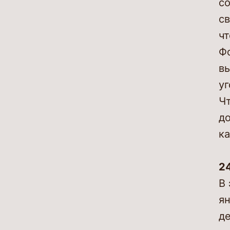
с
св
ч
Ф
в
у
Чт
до
ка
24
В 
ян
де