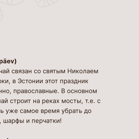
и музея
альный тур
ожилых
 консервации и
ная информация
овки культурных
стей Канут
 напитки
apäev)
мероприятие
ычай связан со святым Николаем
ки, в Эстонии этот праздник
нно, православные. В основном
сно знать
й строит на реках мосты, т.е. с
ь уже самое время убрать до
, шарфы и перчатки!
кты