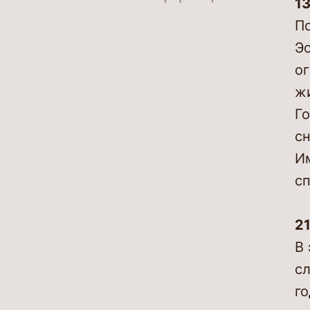
13
По
Эс
ог
жи
Го
сн
Им
сп
21
В 
сл
го