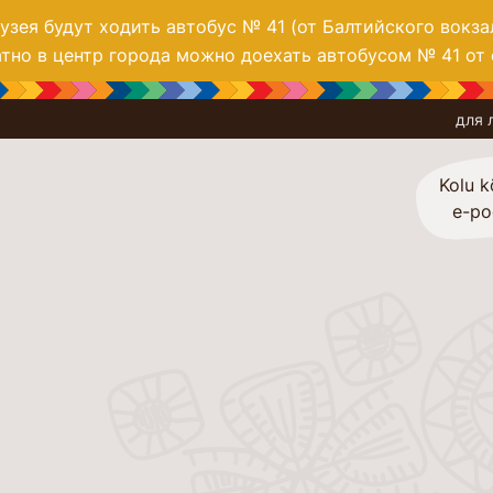
зея будут ходить автобус № 41 (от Балтийского вокза
тно в центр города можно доехать автобусом № 41 от 
для 
Посет
Экспо
Kolu k
e-p
Время
Запад
Прикл
Для д
Колле
Услуг
Основ
Забро
Народ
Мир р
«Жизн
поме
Биле
Север
I сту
Иссле
Образ
Меню 
Полит
колга
Живой
Новые
Для с
Южная
II ст
Наука
О нас
Кофе-
Конта
Мероп
Учебн
Остро
III ст
Архит
Видео
Кулин
Образ
Как д
Отдел
Гимна
Колле
архит