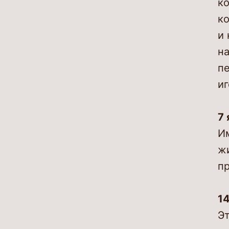
ко
ко
и 
н
пе
иг
7 
Им
жи
пр
14
Эт