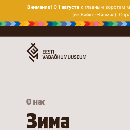
Внимание!
С 1 августа
к главным воротам му
(из Вяйке-Ыйсмяэ). Обра
О нас
Зима