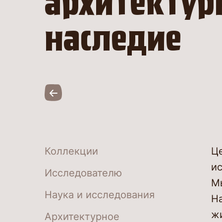
архитектур
наследие
Коллекции
Ц
ис
Исследователю
М
Наука и исследования
Н
ж
Архитектурное