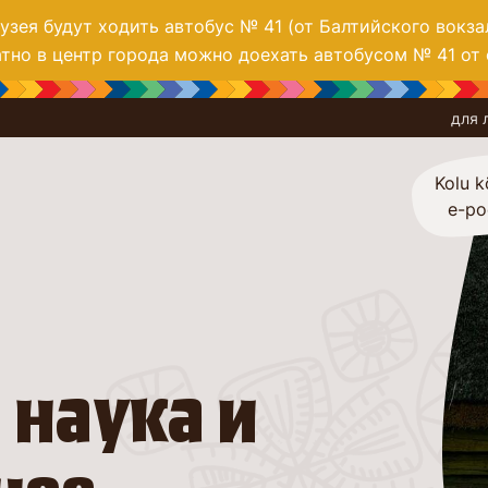
зея будут ходить автобус № 41 (от Балтийского вокза
тно в центр города можно доехать автобусом № 41 от 
для 
Kolu k
e-p
 наука и