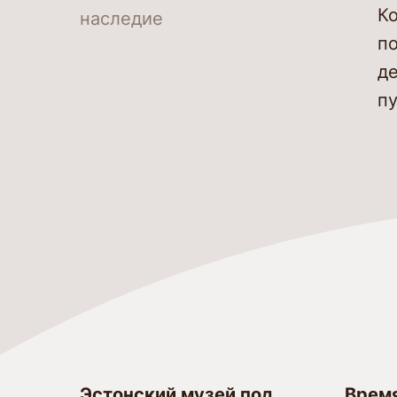
К
наследие
п
д
пу
Эстонский музей под
Врем