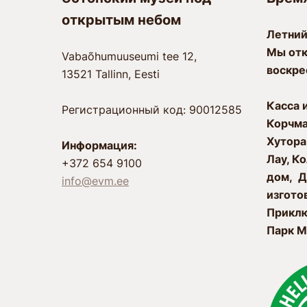
открытым небом
Лeтний
Мы отк
Vabaõhumuuseumi tee 12,
воскре
13521 Tallinn, Eesti
Касса 
Регистрационный код: 90012585
Корчм
Xутора
Информация:
Лау, К
+372 654 9100
дом, Д
info@evm.ee
изгото
Приклю
Парк М