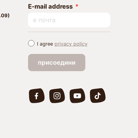
E-mail address
.09)
I agree
privacy policy
/
присоедини