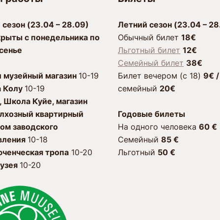
 сезон (23.04 – 28.09)
Лeтний сезон (23.04 – 28
рыты с пoнeдeльника по
Обычный билет
18€
сенье
Льготный билет
12€
Семейный билет
38€
и музейный магазин
10-19
Билет вечером (c 18)
9€ 
а Колу
10-19
cемейный
20€
, Школа Куйе, магазин
олхозный квартирный
Годовые билеты
ом заводского
Hа одного человека
60
€
вления
10-18
Семейный
85 €
ченческая тропа
10-20
Льготный
50
€
узея
10-20