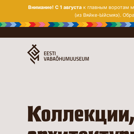
Внимание!
С 1 августа
к главным воротам му
(из Вяйке-Ыйсмяэ). Обра
Коллекции,