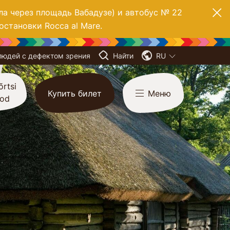
ла через площадь Вабадузе) и автобус № 22
остановки Rocca al Mare.
людей с дефектом зрения
Найти
RU
õrtsi
Купить билет
Меню
ood