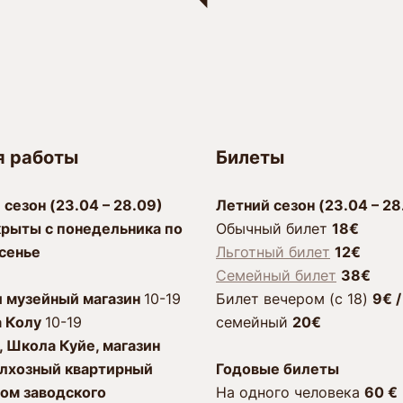
я работы
Билеты
 сезон (23.04 – 28.09)
Лeтний сезон (23.04 – 28
рыты с пoнeдeльника по
Обычный билет
18€
сенье
Льготный билет
12€
Семейный билет
38€
и музейный магазин
10-19
Билет вечером (c 18)
9€ 
а Колу
10-19
cемейный
20€
, Школа Куйе, магазин
олхозный квартирный
Годовые билеты
ом заводского
Hа одного человека
60
€