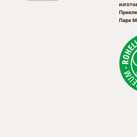
изгото
Приклю
Парк М