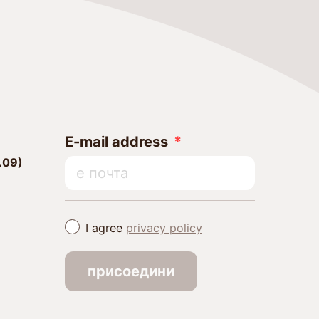
E-mail address
.09)
I agree
privacy policy
/
присоедини