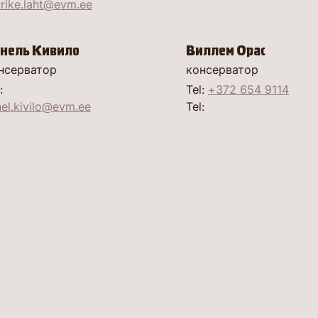
rike.laht@evm.ee
нель Кивило
Виллем Орас
нсерватор
консерватор
:
Tel:
+372 654 9114
nel.kivilo@evm.ee
Tel: