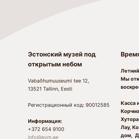
Эстонский музей под
Врем
открытым небом
Лeтний
Мы отк
Vabaõhumuuseumi tee 12,
воскре
13521 Tallinn, Eesti
Касса 
Регистрационный код: 90012585
Корчм
Xутора
Информация:
Лау, К
+372 654 9100
дом, Д
info@evm.ee