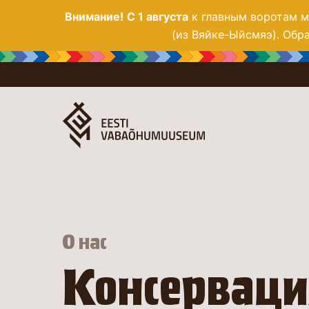
Внимание!
С 1 августа
к главным воротам му
(из Вяйке-Ыйсмяэ). Обра
О нас
Консерваци