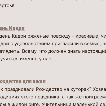
артом!
ень Кадри
день Кадри ряженые повсюду – красивые, ч
дри с удовольствием пригласили в семью, н
ыглядеть. Всему, что должен знать настоящ
учиться именно у нас.
ождество для школ
к праздновали Рождество на хуторах? Хозяе
адициях этого праздника, а так же поиграе
ры в жилой риге. Учительница маленькой с