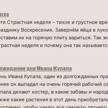
асха
тя Страстная неделя – тихое и грустное вре
азднику Воскресения. Завернём яйца в лук
ставим их на горячую плиту вариться. Так ж
растная неделя и почему она так нахываетс
 ожидании дня Ивана Купала
ень Ивана Купала, один из долгожданных пр
нее он выпадал на очень горячий рабочий с
пала делают костер, в какие забавы и наро
кже какие растения в этот день приобретал
ограмму, чтобы узнать все секреты летнего