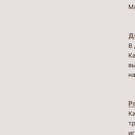
М
Д
В 
Ка
в
на
Р
Ка
тр
иг