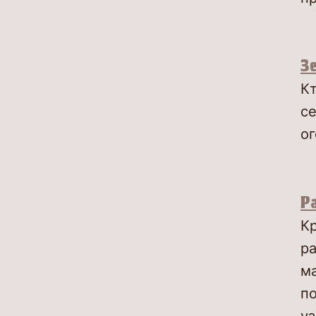
Зе
Кт
се
ог
Ра
Кр
ра
ма
по