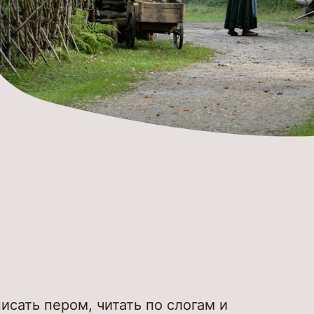
 консервации и
овки культурных
стей Канут
 напитки
мероприятие
сно знать
кты
исать пером, читать по слогам и