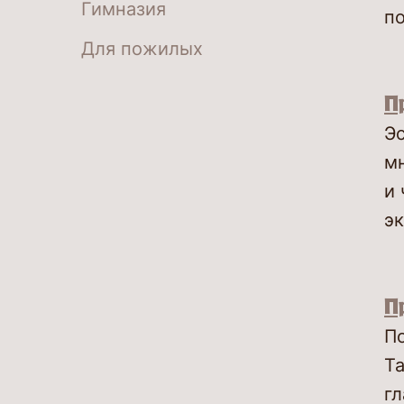
Гимназия
по
Для пожилых
П
Э
мн
и 
эк
П
По
Ta
гл