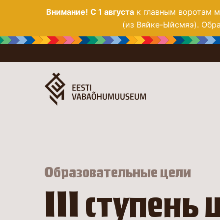
Внимание!
С 1 августа
к главным воротам му
(из Вяйке-Ыйсмяэ). Обра
Образовательные цели
III ступень