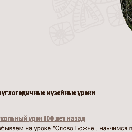
Центр
оцифр
ценно
Еда и
Твое 
Гиды
руглогодичные музейные уроки
Итере
О нас
кольный урок 100 лет назад
Конта
бываем на уроке "Слово Божье", научимся п