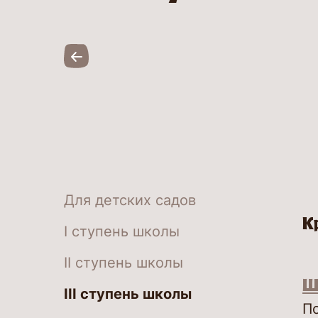
Для детских садов
К
I ступень школы
II ступень школы
Ш
III ступень школы
По