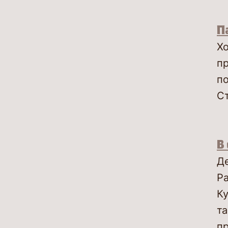
П
Хо
пр
по
Ст
В
Д
Ра
Ку
та
пр