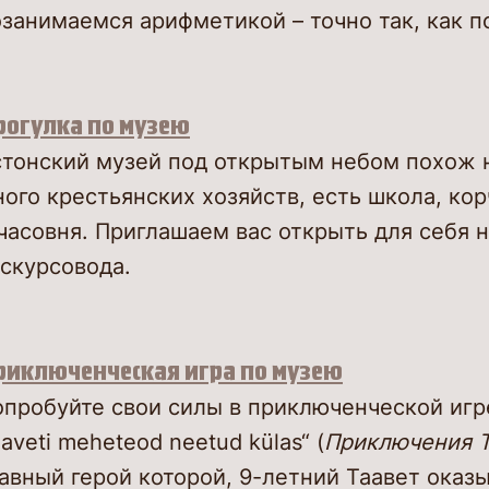
занимаемся арифметикой – точно так, как п
рогулка по музею
стонский музей под открытым небом похож 
ого крестьянских хозяйств, есть школа, ко
часовня. Приглашаем вас открыть для себя 
скурсовода.
риключенческая игра по музею
пробуйте свои силы в приключенческой игре
aveti meheteod neetud külas“ (
Приключения Т
авный герой которой, 9-летний Таавет оказ