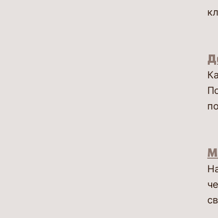
кл
Д
Ка
П
по
М
На
че
с