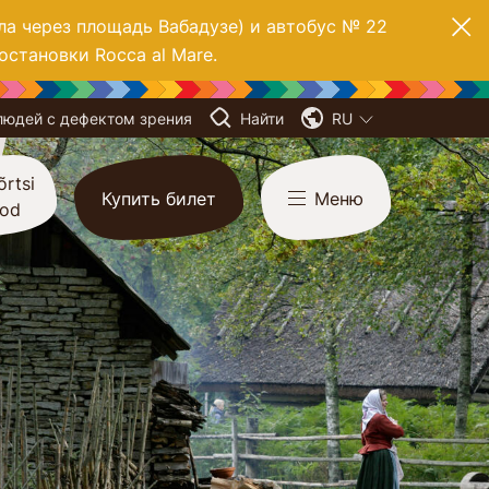
ла через площадь Вабадузе) и автобус № 22
остановки Rocca al Mare.
людей с дефектом зрения
Найти
RU
ителям
зиция
õrtsi
Купить билет
Меню
ood
ебенка с хутора
риятия
овательные цели
кции, наука и
ектурное наследие