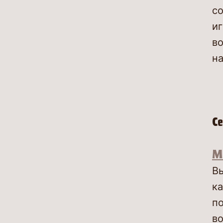
со
иг
в
на
С
М
В
к
п
в