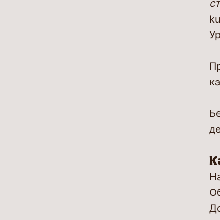
с
ku
Ур
Пр
к
Б
де
К
На
Об
Д