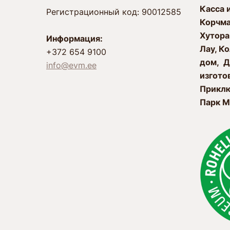
Касса 
Регистрационный код: 90012585
Корчм
Xутора
Информация:
Лау, К
+372 654 9100
дом, Д
info@evm.ee
изгото
Приклю
Парк М