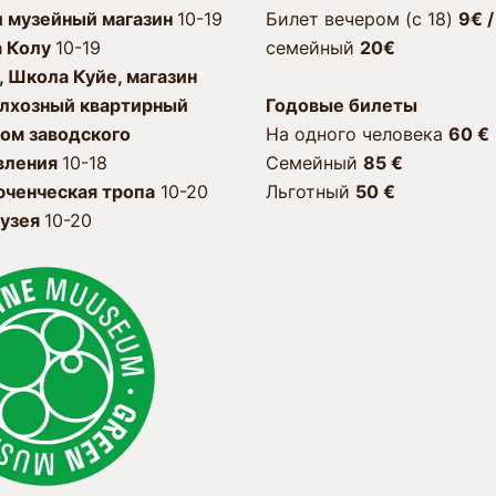
и музейный магазин
10-19
Билет вечером (c 18)
9€ 
а Колу
10-19
cемейный
20€
, Школа Куйе, магазин
олхозный квартирный
Годовые билеты
ом заводского
Hа одного человека
60
€
вления
10-18
Семейный
85 €
ченческая тропа
10-20
Льготный
50
€
узея
10-20