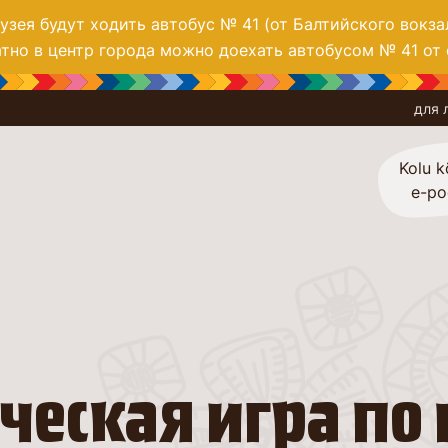
зея будут ходить автобус № 41 (от Балтийского вокза
тно в центр города можно доехать автобусом № 41 от 
для 
Kolu k
e-p
еская игра по