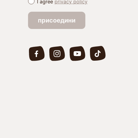
I agree
privacy policy
/
присоедини