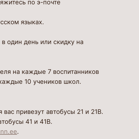
вяжитесь по э-почте
усском языках.
в один день или скидку на
еля на каждые 7 воспитанников
 каждые 10 учеников школ.
 вас привезут автобусы 21 и 21B.
втобусы 41 и 41B.
inn.ee
.