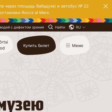
ла через площадь Вабадузе) и автобус № 22
остановки Rocca al Mare.
людей с дефектом зрения
Найти
RU
õrtsi
Купить билет
Меню
ood
 музею