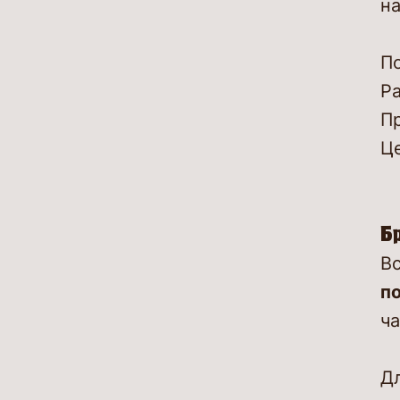
на
П
Р
Пр
Ц
Б
В
по
ча
Д