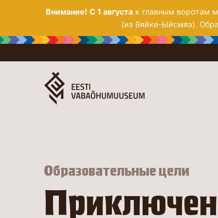
Внимание!
С 1 августа
к главным воротам му
(из Вяйке-Ыйсмяэ). Обра
Образовательные цели
Приключенч