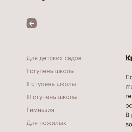
К
Для детских садов
I ступень школы
По
II ступень школы
me
ге
III ступень школы
ос
Гимназия
В 
Для пожилых
в