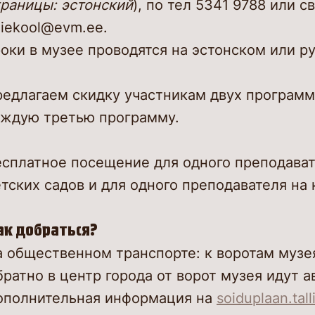
траницы: эстонский
), по тел 5341 9788 или с
iekool@evm.ee.
оки в музее проводятся на эстонском или р
едлагаем скидку участникам двух программ 
аждую третью программу.
есплатное посещение для одного преподават
тских садов и для одного преподавателя на
ак добраться?
 общественном транспорте: к воротам музея
ратно в центр города от ворот музея идут а
ополнительная информация на
soiduplaan.tall