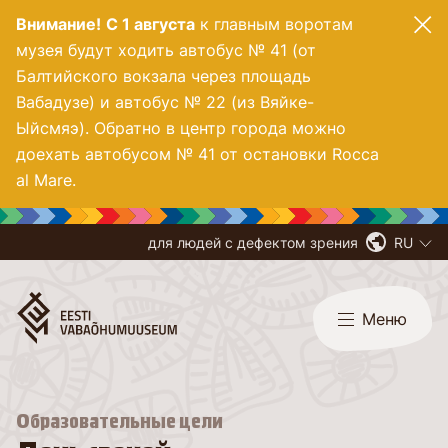
Внимание!
С 1 августа
к главным воротам
музея будут ходить автобус № 41 (от
Балтийского вокзала через площадь
Вабадузе) и автобус № 22 (из Вяйке-
Ыйсмяэ). Обратно в центр города можно
доехать автобусом № 41 от остановки Rocca
al Mare.
для людей с дефектом зрения
RU
Меню
Образовательные цели