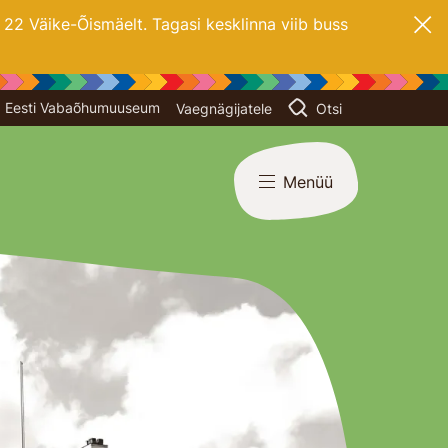
2 Väike-Õismäelt. Tagasi kesklinna viib buss
Eesti Vabaõhumuuseum
Vaegnägijatele
Otsi
Menüü