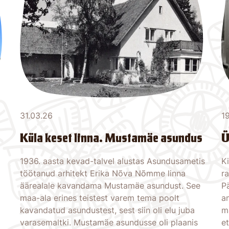
31.03.26
1
Küla keset linna. Mustamäe asundus
Ü
1936. aasta kevad-talvel alustas Asundusametis
Ki
töötanud arhitekt Erika Nõva Nõmme linna
ra
äärealale kavandama Mustamäe asundust. See
Pä
maa-ala erines teistest varem tema poolt
a
kavandatud asundustest, sest siin oli elu juba
m
varasemaltki. Mustamäe asundusse oli plaanis
e