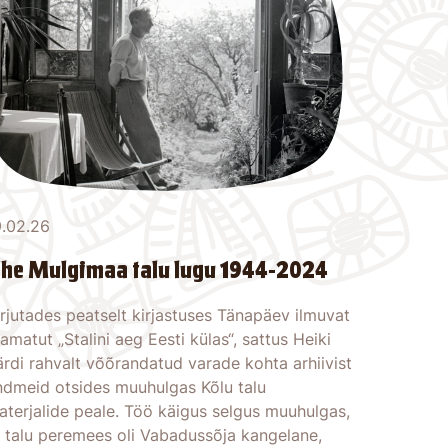
9.02.26
he Mulgimaa talu lugu 1944-2024
rjutades peatselt kirjastuses Tänapäev ilmuvat
amatut „Stalini aeg Eesti külas“, sattus Heiki
rdi rahvalt võõrandatud varade kohta arhiivist
ndmeid otsides muuhulgas Kõlu talu
aterjalide peale. Töö käigus selgus muuhulgas,
t talu peremees oli Vabadussõja kangelane,