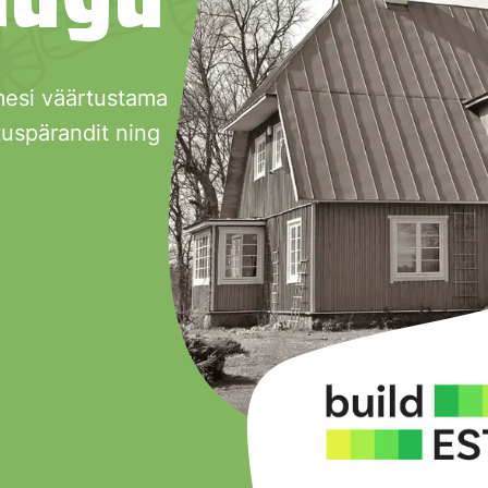
mesi väärtustama
tuspärandit ning