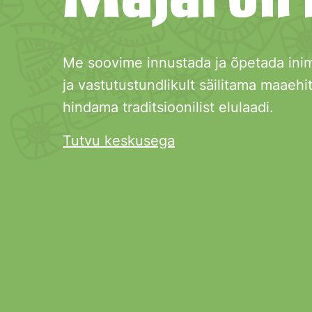
Me soovime innustada ja õpetada ini
ja vastutustundlikult säilitama maaehi
hindama traditsioonilist elulaadi.
Tutvu keskusega