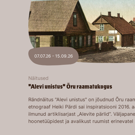
07.07.26 - 15.09.26
Näitused
"Alevi unistus" Õru raamatukogus
Rändnäitus "Alevi unistus" on jõudnud Õru raa
etnograaf Heiki Pärdi sai inspiratsiooni 2016. a
ilmunud artiklisarjast „Alevite pärlid“. Väljapan
hoonetüüpidest ja avalikust ruumist erinevatel 