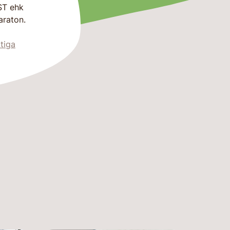
ST ehk
araton.
tiga