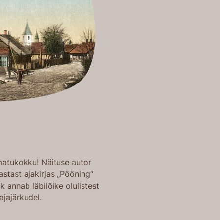
matukokku! Näituse autor
astast ajakirjas „Pööning“
ek annab läbilõike olulistest
ajajärkudel.