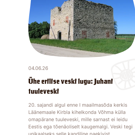
04.06.26
Ühe erilise veski lugu: Juhani
tuuleveski
20. sajandi algul enne I maailmasõda kerkis
Läänemaale Kirbla kihelkonda Võhma külla
omapärane tuuleveski, mille sarnast ei leidu
Eestis ega tõenäoliselt kaugemalgi. Veski tegi
unikaalseks selle kandiline paekivist