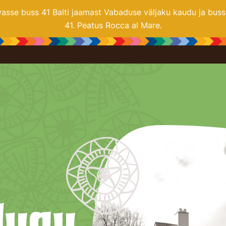
se buss 41 Balti jaamast Vabaduse väljaku kaudu ja buss 2
41. Peatus Rocca al Mare.
­lugu