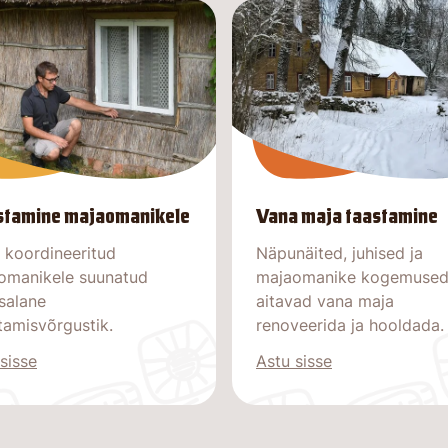
tamine majaomanikele
Vana maja taastamine
 koordineeritud
Näpunäited, juhised ja
omanikele suunatud
majaomanike kogemused
salane
aitavad vana maja
tamisvõrgustik.
renoveerida ja hooldada.
sisse
Astu sisse