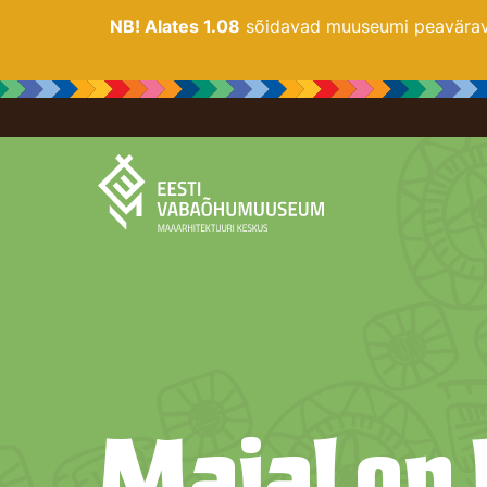
NB! Alates 1.08
sõidavad muuseumi peaväravas
Majal on ­