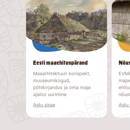
Eesti maaehituspärand
Nõus
Maaarhitektuuri konspekt,
EVMi
muuseumikogud,
maja
põhikirjandus ja oma maja
ehitu
ajaloo uurimine
nõus
Astu sisse
Astu 