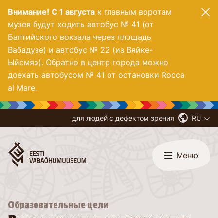
Внимание!
С 1 августа
к главным воротам
музея будут ходить автобус № 41 (от
Балтийского вокзала через площадь
Вабадузе) и автобус № 22 (из Вяйке-
Ыйсмяэ). Обратно в центр города можно
доехать автобусом № 41 от остановки Rocca
al Mare.
для людей с дефектом зрения
RU
Меню
Образовательные цели