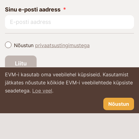
Sinu e-posti aadress
Nõustun
privaatsustingimustega
Liitu
EVM-i kasutab oma veebilehel küpsiseid. Kasutamist
jätkates nõustute kõikide EVM-i veebilehtede küpsiste
seadetega.
Loe veel
.
Nõustun