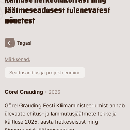
jäätmeseadusest tulenevatest
nõuetest
Tagasi
Märksõnad:
Seadusandlus ja projekteerimine
Görel Grauding
2025
Görel Grauding Eesti Kliimaministeeriumist annab
ülevaate ehitus- ja lammutusjäätmete tekke ja
käitluse 2025. aasta hetkeseisust ning
õigusruumist jäätmeseaduse