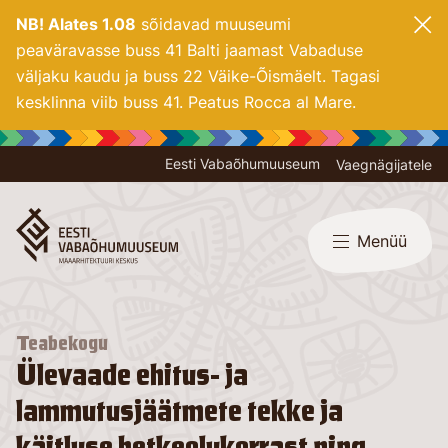
NB! Alates 1.08
sõidavad muuseumi
peaväravasse buss 41 Balti jaamast Vabaduse
väljaku kaudu ja buss 22 Väike-Õismäelt. Tagasi
kesklinna viib buss 41. Peatus Rocca al Mare.
Eesti Vabaõhumuuseum
Vaegnägijatele
Menüü
Teabekogu
Ülevaade ehitus- ja
lammutusjäätmete tekke ja
käitluse hetkeolukorrast ning