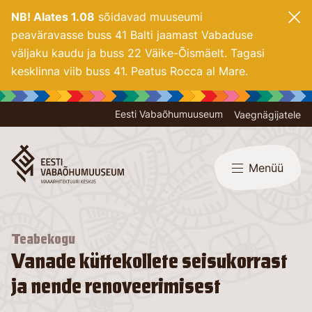
NB! Alates 1.08
sõidavad muuseumi
peaväravasse buss 41 Balti jaamast Vabaduse
väljaku kaudu ja buss 22 Väike-Õismäelt. Tagasi
kesklinna viib buss 41. Peatus Rocca al Mare.
Eesti Vabaõhumuuseum
Vaegnägijatele
Menüü
Teabekogu
Vanade küttekollete seisukorrast
ja nende renoveerimisest