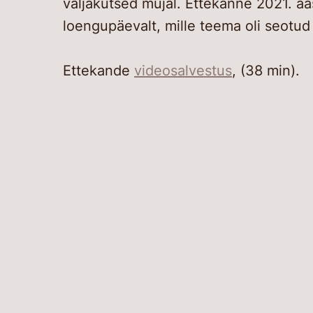
väljakutsed mujal. Ettekanne 2021. aas
loengupäevalt, mille teema oli seotu
Ettekande
videosalvestus
, (38 min).