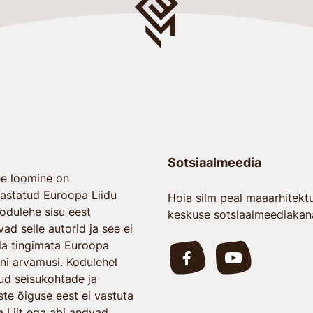
Sotsiaalmeedia
e loomine on
astatud Euroopa Liidu
Hoia silm peal maaarhitektu
Kodulehe sisu eest
keskuse sotsiaalmeediakanal
ad selle autorid ja see ei
a tingimata Euroopa
ni arvamusi. Kodulehel
ud seisukohtade ja
te õiguse eest ei vastuta
 Liit ega abi andvad