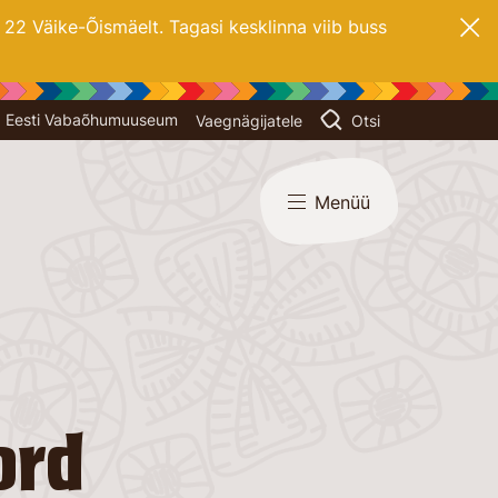
2 Väike-Õismäelt. Tagasi kesklinna viib buss
Eesti Vabaõhumuuseum
Vaegnägijatele
Otsi
Menüü
ord