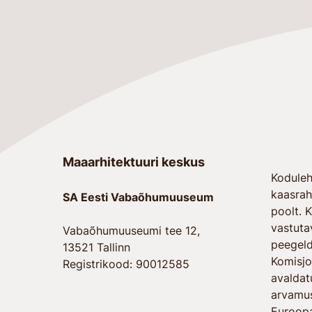
Maaarhitektuuri keskus
Koduleh
kaasrah
SA Eesti Vabaõhumuuseum
poolt. 
vastutav
Vabaõhumuuseumi tee 12,
peegeld
13521 Tallinn
Komisjo
Registrikood: 90012585
avaldat
arvamus
Euroopa