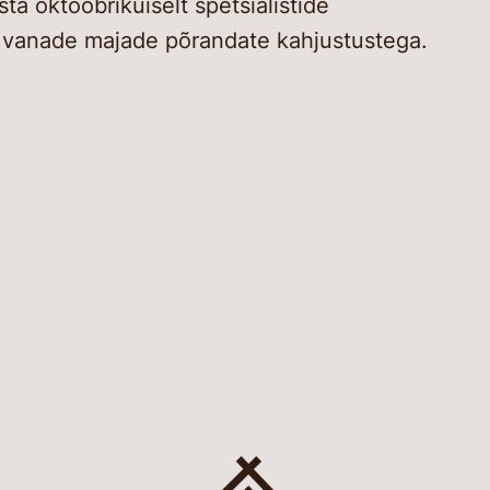
ta oktoobrikuiselt spetsialistide
d vanade majade põrandate kahjustustega.