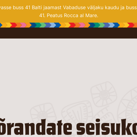
se buss 41 Balti jaamast Vabaduse väljaku kaudu ja buss 2
41. Peatus Rocca al Mare.
õrandate seisuk