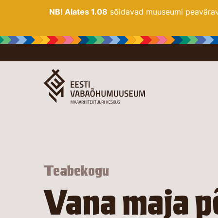
NB! Alates 1.08
sõidavad muuseumi peaväravas
Teabekogu
Vana maja p