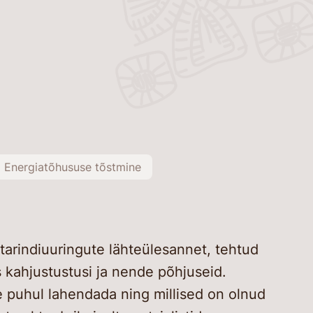
Energiatõhususe tõstmine
tarindiuuringute lähteülesannet, tehtud
s kahjustustusi ja nende põhjuseid.
e puhul lahendada ning millised on olnud