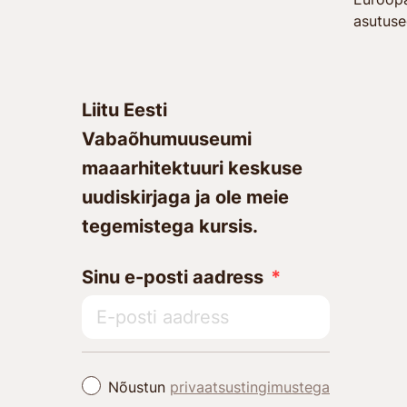
asutuse
Liitu Eesti
Vabaõhumuuseumi
maaarhitektuuri keskuse
uudiskirjaga ja ole meie
tegemistega kursis.
Sinu e-posti aadress
Nõustun
privaatsustingimustega