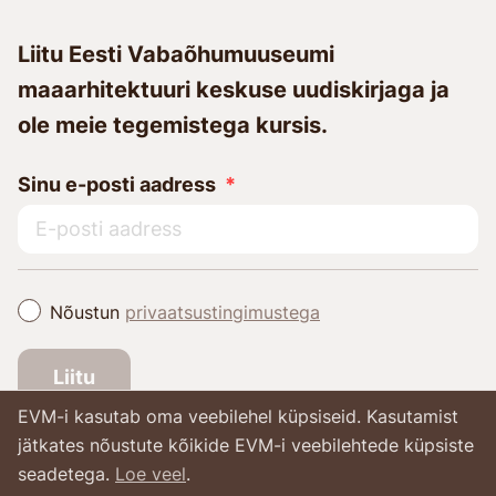
Liitu Eesti Vabaõhumuuseumi
maaarhitektuuri keskuse uudiskirjaga ja
ole meie tegemistega kursis.
Sinu e-posti aadress
Nõustun
privaatsustingimustega
Liitu
EVM-i kasutab oma veebilehel küpsiseid. Kasutamist
jätkates nõustute kõikide EVM-i veebilehtede küpsiste
seadetega.
Loe veel
.