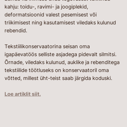
kahju: toidu-, ravimi- ja joogiplekid,
deformatsioonid valest pesemisest või
triikimisest ning kasutamisest viledaks kulunud
rebendid.
Tekstiilikonservaatorina seisan oma
igapäevatöös selliste asjadega pidevalt silmitsi.
Õrnade, viledaks kulunud, auklike ja rebenditega
tekstiilide töötluseks on konservaatoril oma
võtted, millest üht-teist saab järgida koduski.
Loe artiklit siit.