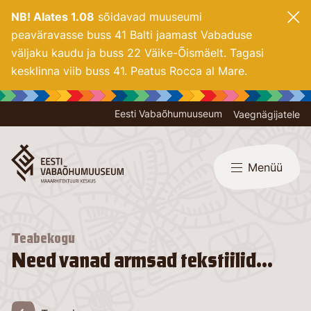
NB! Alates 1.08
sõidavad muuseumi
peaväravasse buss 41 Balti jaamast Vabaduse
väljaku kaudu ja buss 22 Väike-Õismäelt. Tagasi
kesklinna viib buss 41. Peatus Rocca al Mare.
Eesti Vabaõhumuuseum
Vaegnägijatele
Menüü
Teabekogu
Need vanad armsad tekstiilid...