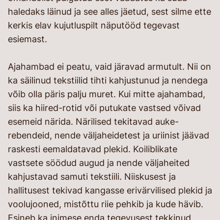
haledaks läinud ja see alles jäetud, sest silme ette
kerkis elav kujutluspilt näputööd tegevast
esiemast.
Ajahambad ei peatu, vaid järavad armutult. Nii on
ka säilinud tekstiilid tihti kahjustunud ja nendega
võib olla päris palju muret. Kui mitte ajahambad,
siis ka hiired-rotid või putukate vastsed võivad
esemeid närida. Närilised tekitavad auke-
rebendeid, nende väljaheidetest ja uriinist jäävad
raskesti eemaldatavad plekid. Koiliblikate
vastsete söödud augud ja nende väljaheited
kahjustavad samuti tekstiili. Niiskusest ja
hallitusest tekivad kangasse erivärvilised plekid ja
voolujooned, mistõttu riie pehkib ja kude hävib.
Esineb ka inimese enda tegevusest tekkinud