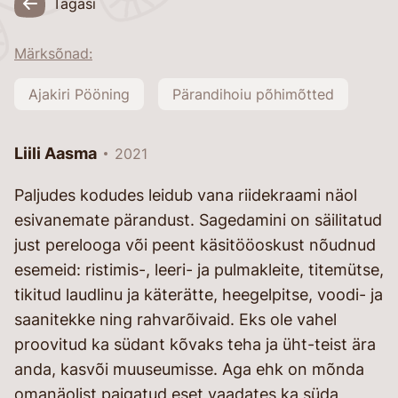
Tagasi
Märksõnad:
Ajakiri Pööning
Pärandihoiu põhimõtted
Liili Aasma
2021
Paljudes kodudes leidub vana riidekraami näol
esivanemate pärandust. Sagedamini on säilitatud
just perelooga või peent käsitööoskust nõudnud
esemeid: ristimis-, leeri- ja pulmakleite, titemütse,
tikitud laudlinu ja käterätte, heegelpitse, voodi- ja
saanitekke ning rahvarõivaid. Eks ole vahel
proovitud ka südant kõvaks teha ja üht-teist ära
anda, kasvõi muuseumisse. Aga ehk on mõnda
omanäolist paigatud eset vaadates ka süda