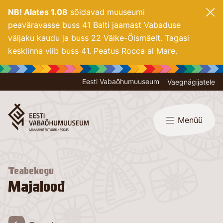
NB! Alates 1.08
sõidavad muuseumi
peaväravasse buss 41 Balti jaamast Vabaduse
väljaku kaudu ja buss 22 Väike-Õismäelt. Tagasi
kesklinna viib buss 41. Peatus Rocca al Mare.
Eesti Vabaõhumuuseum
Vaegnägijatele
Menüü
Teabekogu
Majalood