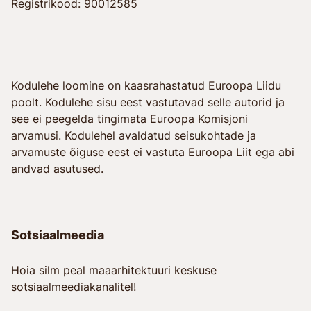
Registrikood: 90012585
Kodulehe loomine on kaasrahastatud Euroopa Liidu
poolt. Kodulehe sisu eest vastutavad selle autorid ja
see ei peegelda tingimata Euroopa Komisjoni
arvamusi. Kodulehel avaldatud seisukohtade ja
arvamuste õiguse eest ei vastuta Euroopa Liit ega abi
andvad asutused.
Sotsiaalmeedia
Hoia silm peal maaarhitektuuri keskuse
sotsiaalmeediakanalitel!