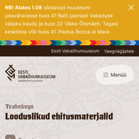
NB! Alates 1.08
sõidavad muuseumi
peaväravasse buss 41 Balti jaamast Vabaduse
väljaku kaudu ja buss 22 Väike-Õismäelt. Tagasi
kesklinna viib buss 41. Peatus Rocca al Mare.
Eesti Vabaõhumuuseum
Vaegnägijatele
Menüü
Teabekogu
Looduslikud ehitusmaterjalid