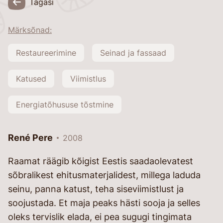
Tagasi
Märksõnad:
Restaureerimine
Seinad ja fassaad
Katused
Viimistlus
Energiatõhususe tõstmine
René Pere
2008
Raamat räägib kõigist Eestis saadaolevatest
sõbralikest ehitusmaterjalidest, millega laduda
seinu, panna katust, teha siseviimistlust ja
soojustada. Et maja peaks hästi sooja ja selles
oleks tervislik elada, ei pea sugugi tingimata