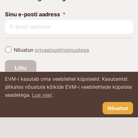
Sinu e-posti aadress
Nõustun
privaatsustingimustega
Liitu
EVM-i kasutab oma veebilehel küpsiseid. Kasutamist
jätkates nõustute kõikide EVM-i veebilehtede küpsiste
seadetega.
Loe veel
.
Nõustun