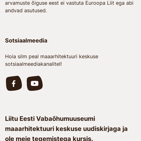
arvamuste õiguse eest ei vastuta Euroopa Liit ega abi
andvad asutused.
Sotsiaalmeedia
Hoia silm peal maaarhitektuuri keskuse
sotsiaalmeediakanalitel!
Liitu Eesti Vabaõhumuuseumi
maaarhitektuuri keskuse uudiskirjaga ja
ole meie tegemistega kursis.