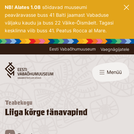
NB! Alates 1.08
sõidavad muuseumi
peaväravasse buss 41 Balti jaamast Vabaduse
väljaku kaudu ja buss 22 Väike-Õismäelt. Tagasi
kesklinna viib buss 41. Peatus Rocca al Mare.
Eesti Vabaõhumuuseum
Vaegnägijatele
Menüü
Teabekogu
Liiga kõrge tänavapind