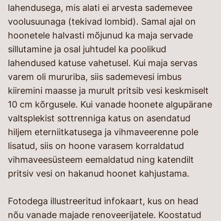
lahendusega, mis alati ei arvesta sademevee
voolusuunaga (tekivad lombid). Samal ajal on
hoonetele halvasti mõjunud ka maja servade
sillutamine ja osal juhtudel ka poolikud
lahendused katuse vahetusel. Kui maja servas
varem oli mururiba, siis sademevesi imbus
kiiremini maasse ja murult pritsib vesi keskmiselt
10 cm kõrgusele. Kui vanade hoonete algupärane
valtsplekist sottrenniga katus on asendatud
hiljem eterniitkatusega ja vihmaveerenne pole
lisatud, siis on hoone varasem korraldatud
vihmaveesüsteem eemaldatud ning katendilt
pritsiv vesi on hakanud hoonet kahjustama.
Fotodega illustreeritud infokaart, kus on head
nõu vanade majade renoveerijatele. Koostatud