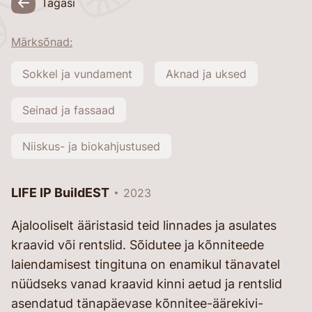
Tagasi
Märksõnad:
Sokkel ja vundament
Aknad ja uksed
Seinad ja fassaad
Niiskus- ja biokahjustused
LIFE IP BuildEST
2023
Ajalooliselt ääristasid teid linnades ja asulates
kraavid või rentslid. Sõidutee ja kõnniteede
laiendamisest tingituna on enamikul tänavatel
nüüdseks vanad kraavid kinni aetud ja rentslid
asendatud tänapäevase kõnnitee-äärekivi-