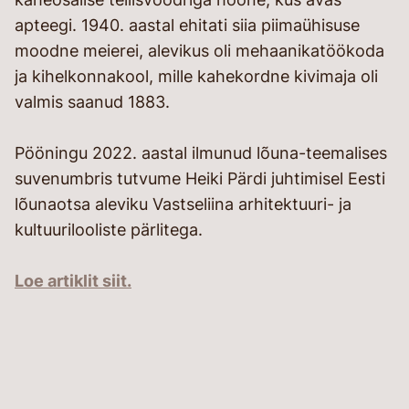
apteegi. 1940. aastal ehitati siia piimaühisuse
moodne meierei, alevikus oli mehaanikatöökoda
ja kihelkonnakool, mille kahekordne kivimaja oli
valmis saanud 1883.
Pööningu 2022. aastal ilmunud lõuna-teemalises
suvenumbris tutvume Heiki Pärdi juhtimisel Eesti
lõunaotsa aleviku Vastseliina arhitektuuri- ja
kultuurilooliste pärlitega.
Loe artiklit siit.