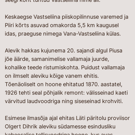
Keskaegse Vastseliina piiskopilinnuse varemed ja
Piiri kõrts asuvad omakorda 5,5 km kaugusel
idas, praeguse nimega Vana-Vastseliina külas.
Alevik hakkas kujunema 20. sajandi algul Piusa
jõe äärde, samanimelise vallamaja juurde,
kohalike teede ristumiskohta. Puidust vallamaja
on ilmselt aleviku kõige vanem ehitis.
Tõenäoliselt on hoone ehitatud 1870. aastatel,
1926 tehti seal põhjalik remont: välisseinad kaeti
värvitud laudvoodriga ning siseseinad krohviti.
Esimese ilmasõja ajal ehitas Läti päritolu proviisor
Olgert Dihrik aleviku südamesse esindusliku
kaheosalise tellisvoodriga hoone, kus avas