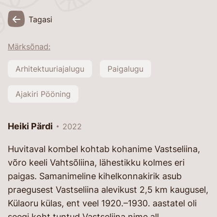
Tagasi
Märksõnad:
Arhitektuuriajalugu
Paigalugu
Ajakiri Pööning
Heiki Pärdi
2022
Huvitaval kombel kohtab kohanime Vastseliina,
võro keeli Vahtsõliina, lähestikku kolmes eri
paigas. Samanimeline kihelkonnakirik asub
praegusest Vastseliina alevikust 2,5 km kaugusel,
Külaoru külas, ent veel 1920.–1930. aastatel oli
seegi koht tuntud Vastseliina nime all.