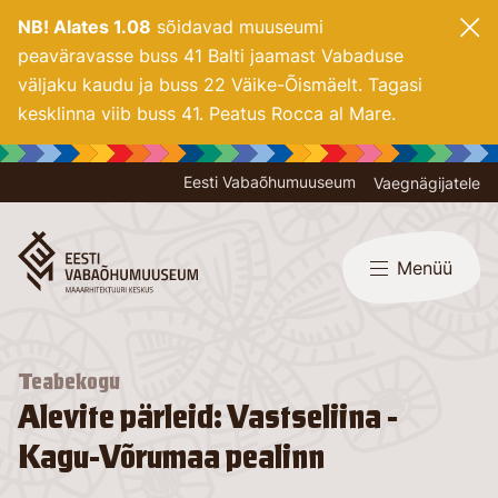
NB! Alates 1.08
sõidavad muuseumi
peaväravasse buss 41 Balti jaamast Vabaduse
väljaku kaudu ja buss 22 Väike-Õismäelt. Tagasi
kesklinna viib buss 41. Peatus Rocca al Mare.
Eesti Vabaõhumuuseum
Vaegnägijatele
Menüü
Teabekogu
Alevite pärleid: Vastseliina -
Kagu-Võrumaa pealinn