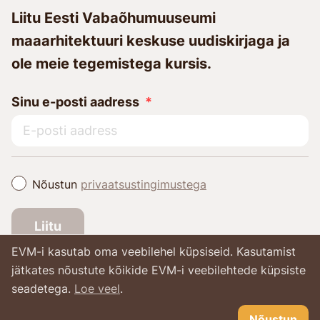
Liitu Eesti Vabaõhumuuseumi
maaarhitektuuri keskuse uudiskirjaga ja
ole meie tegemistega kursis.
Sinu e-posti aadress
Nõustun
privaatsustingimustega
Liitu
EVM-i kasutab oma veebilehel küpsiseid. Kasutamist
jätkates nõustute kõikide EVM-i veebilehtede küpsiste
seadetega.
Loe veel
.
Nõustun