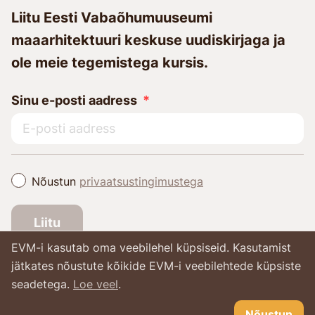
Liitu Eesti Vabaõhumuuseumi
maaarhitektuuri keskuse uudiskirjaga ja
ole meie tegemistega kursis.
Sinu e-posti aadress
Nõustun
privaatsustingimustega
Liitu
EVM-i kasutab oma veebilehel küpsiseid. Kasutamist
jätkates nõustute kõikide EVM-i veebilehtede küpsiste
seadetega.
Loe veel
.
Nõustun