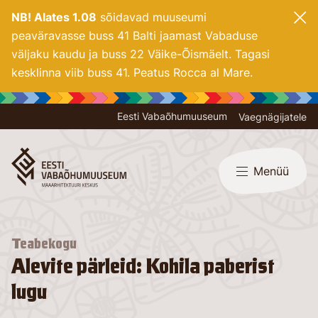
NB! Alates 1.08
sõidavad muuseumi
peaväravasse buss 41 Balti jaamast Vabaduse
väljaku kaudu ja buss 22 Väike-Õismäelt. Tagasi
kesklinna viib buss 41. Peatus Rocca al Mare.
Eesti Vabaõhumuuseum
Vaegnägijatele
Menüü
Teabekogu
Alevite pärleid: Kohila paberist
lugu