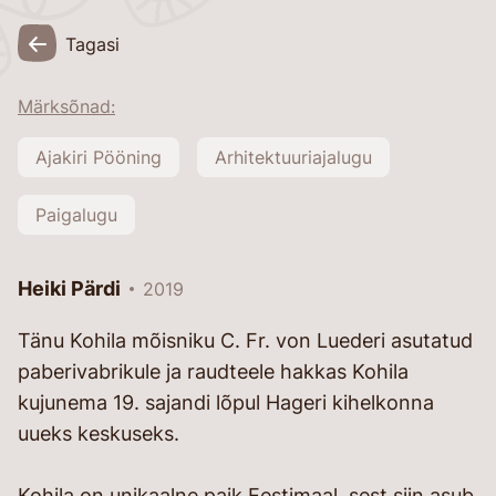
Tagasi
Märksõnad:
Ajakiri Pööning
Arhitektuuriajalugu
Paigalugu
Heiki Pärdi
2019
Tänu Kohila mõisniku C. Fr. von Luederi asutatud
paberivabrikule ja raudteele hakkas Kohila
kujunema 19. sajandi lõpul Hageri kihelkonna
uueks keskuseks.
Kohila on unikaalne paik Eestimaal, sest siin asub