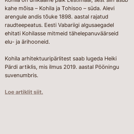
kahe mõisa – Kohila ja Tohisoo – süda. Alevi
arengule andis tõuke 1898. aastal rajatud
raudteepeatus. Eesti Vabariigi algusaegadel
ehitati Kohilasse mitmeid tähelepanuväärseid
elu- ja ärihooneid.
Kohila arhitektuuripärlitest saab lugeda Heiki
Pärdi artiklis, mis ilmus 2019. aastal Pööningu
suvenumbris.
Loe artiklit siit.