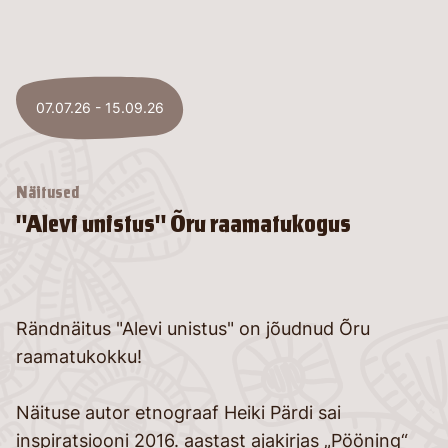
07.07.26 - 15.09.26
Näitused
"Alevi unistus" Õru raamatukogus
Rändnäitus "Alevi unistus" on jõudnud Õru
raamatukokku!
Näituse autor etnograaf Heiki Pärdi sai
inspiratsiooni 2016. aastast ajakirjas „Pööning“