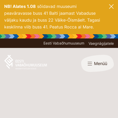
NB! Alates 1.08
sõidavad muuseumi
peaväravasse buss 41 Balti jaamast Vabaduse
väljaku kaudu ja buss 22 Väike-Õismäelt. Tagasi
kesklinna viib buss 41. Peatus Rocca al Mare.
Eesti Vabaõhumuuseum
Vaegnägijatele
Menüü