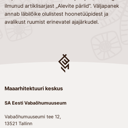
ilmunud artiklisarjast „Alevite pärlid“. Väljapanek
annab läbilõike olulistest hoonetüüpidest ja
avalikust ruumist erinevatel ajajärkudel.
Maaarhitektuuri keskus
SA Eesti Vabaõhumuuseum
Vabaõhumuuseumi tee 12,
13521 Tallinn